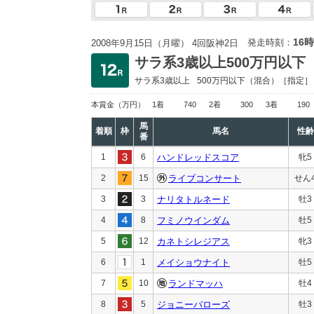
16時
発走時刻：
2008年9月15日（月曜） 4回阪神2日
サラ系3歳以上500万円以下
サラ系3歳以上
500万円以下
（混合）［指定］
本賞金
（万円）
1着
740
2着
300
3着
190
馬
着順
枠
馬名
性齢
番
1
6
ハンドレッドスコア
牝5
2
15
ライブコンサート
せん
3
3
ナリタトルネード
牡3
4
8
フミノウインダム
牡5
5
12
カネトシレジアス
牝3
6
1
メイショウナイト
牡5
7
10
ランドマッハ
牡4
8
5
ジョニーバローズ
牡3