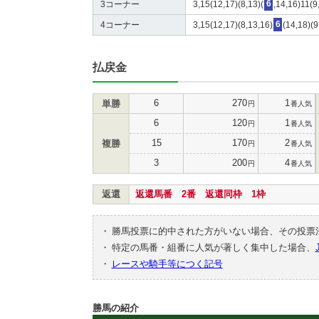
3コーナー
3,15(12,17)(8,13)(
6
,14,16)11(9
4コーナー
3,15(12,17)(8,13,16)
6
(14,18)(9
払戻金
6
270
1
単勝
円
番人気
6
120
1
円
番人気
15
170
2
複勝
円
番人気
3
200
4
円
番人気
返還
返還馬番 2番 返還同枠 1枠
・
勝馬投票に的中された方がいない場合、その投票
・
特定の馬番・組番に人気が著しく集中した場合、
・
レースや騎手等につく記号
勝馬の紹介