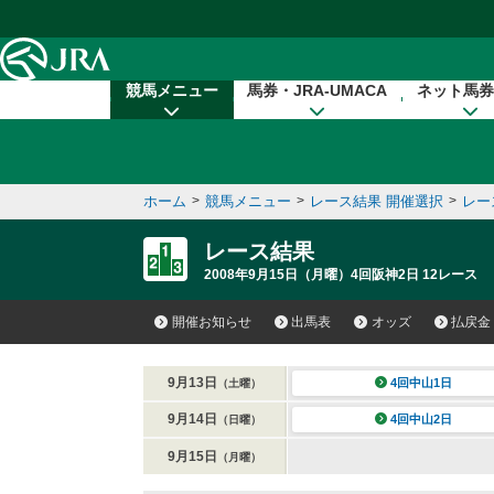
本文へ移動する
競馬メニュー
馬券・JRA-UMACA
ネット馬券
ホーム
>
競馬メニュー
>
レース結果 開催選択
>
レー
レース結果
2008年9月15日（月曜）4回阪神2日 12レース
開催お知らせ
出馬表
オッズ
払戻金
9月13日
4回中山1日
（土曜）
9月14日
4回中山2日
（日曜）
9月15日
（月曜）