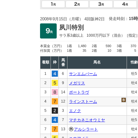
15時
発走時刻：
2008年9月15日（月曜） 4回阪神2日
夙川特別
サラ系3歳以上
1000万円以下
（混合）［指定
本賞金
（万円）
1着
1,480
2着
590
3着
370
付加賞
（万円）
1着
35
2着
10
3着
5
馬
着順
枠
馬名
性齢
番
1
6
サンエムパーム
牡5
2
9
メガリス
牡4
3
14
ポートラヴ
牡4
4
12
ラインストーム
牡4
5
3
エノク
牡4
6
7
マチカネニオウミヤ
牡5
7
13
アルシラート
牡4