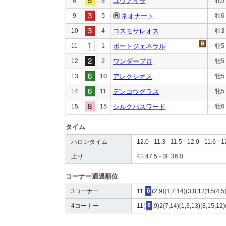
8
8
ユウアイラ
牝5
9
5
ネオナート
牡6
10
4
コスモサレオス
牡3
11
1
ポートジェネラル
牡5
12
2
ワンダープロ
牡5
13
10
アレクシオス
牡5
14
11
デンコウグラス
牝5
15
15
シルクパスワード
牡6
タイム
ハロンタイム
12.0 - 11.3 - 11.5 - 12.0 - 11.6 - 1
上り
4F 47.5 - 3F 36.0
コーナー通過順位
3コーナー
11,
6
(2,9)(1,7,14)(3,8,13)15(4,
4コーナー
11(
6
,9)2(7,14)(1,3,13)(8,15,12)