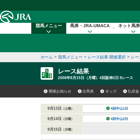
本文へ移動する
競馬メニュー
馬券・JRA-UMACA
ネット馬券
ホーム
>
競馬メニュー
>
レース結果 開催選択
>
レー
レース結果
2008年9月15日（月曜）4回阪神2日 9レース
開催お知らせ
出馬表
オッズ
払戻金
9月13日
4回中山1日
（土曜）
9月14日
4回中山2日
（日曜）
9月15日
（月曜）