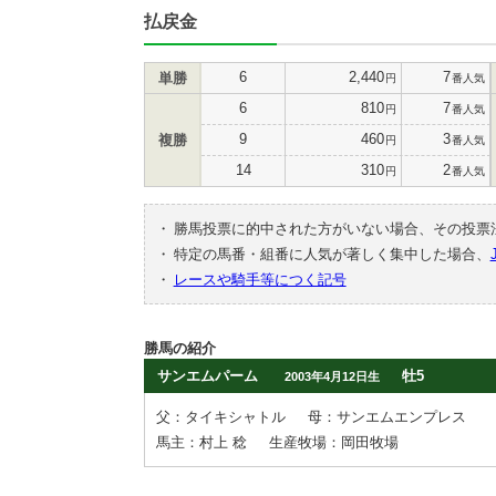
払戻金
6
2,440
7
単勝
円
番人気
6
810
7
円
番人気
9
460
3
複勝
円
番人気
14
310
2
円
番人気
・
勝馬投票に的中された方がいない場合、その投票
・
特定の馬番・組番に人気が著しく集中した場合、
・
レースや騎手等につく記号
勝馬の紹介
サンエムパーム
牡5
2003年4月12日生
父：タイキシャトル
母：サンエムエンプレス
馬主：村上 稔
生産牧場：岡田牧場