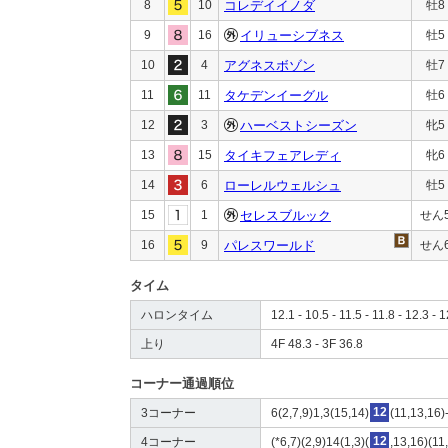
8
10
コレデイイノダ
牡8
9
16
イリューシブネス
牡5
10
4
アグネスボゾン
牡7
11
11
タケデンイーグル
牡6
12
3
ハーベストシーズン
牝5
13
15
タイキフェアレディ
牝6
14
6
ローレルウェルシュ
牡5
15
1
セレスブルック
せん
16
9
パレスワールド
せん
タイム
ハロンタイム
12.1 - 10.5 - 11.5 - 11.8 - 12.3 - 
上り
4F 48.3 - 3F 36.8
コーナー通過順位
3コーナー
6(2,7,9)1,3(15,14)
12
(11,13,16)
4コーナー
(*6,7)(2,9)14(1,3)(
12
,13,16)(11