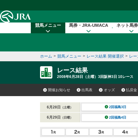
本文へ移動する
競馬メニュー
馬券・JRA-UMACA
ネット馬券
ホーム
>
競馬メニュー
>
レース結果 開催選択
>
レー
レース結果
2008年6月28日（土曜）3回阪神3日 10レース
開催お知らせ
出馬表
オッズ
払戻金
6月28日
2回福島3日
（土曜）
6月29日
2回福島4日
（日曜）