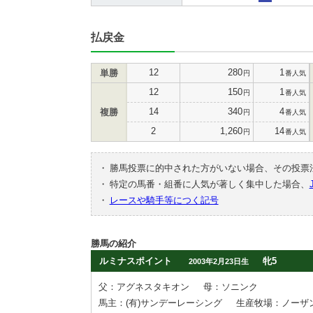
払戻金
12
280
1
単勝
円
番人気
12
150
1
円
番人気
14
340
4
複勝
円
番人気
2
1,260
14
円
番人気
・
勝馬投票に的中された方がいない場合、その投票
・
特定の馬番・組番に人気が著しく集中した場合、
・
レースや騎手等につく記号
勝馬の紹介
ルミナスポイント
牝5
2003年2月23日生
父：アグネスタキオン
母：ソニンク
馬主：(有)サンデーレーシング
生産牧場：ノーザ