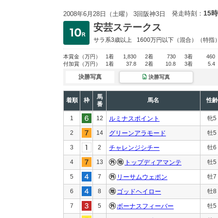
15時
発走時刻：
2008年6月28日（土曜） 3回阪神3日
安芸ステークス
サラ系3歳以上
1600万円以下
（混合）（特指
本賞金
（万円）
1着
1,830
2着
730
3着
460
付加賞
（万円）
1着
37.8
2着
10.8
3着
5.4
決勝写真
決勝写真
馬
着順
枠
馬名
性齢
番
1
12
ルミナスポイント
牝5
2
14
グリーンアラモード
牡5
3
2
チャレンジシチー
牡6
4
13
トップディアマンテ
牡5
5
7
リーサムウェポン
牡7
6
8
ゴッドヘイロー
牡8
7
5
ボーナスフィーバー
牡5