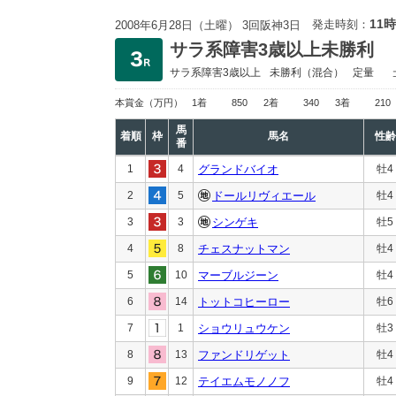
11時
発走時刻：
2008年6月28日（土曜） 3回阪神3日
サラ系障害3歳以上未勝利
サラ系障害3歳以上
未勝利
（混合）
定量
本賞金
（万円）
1着
850
2着
340
3着
210
馬
着順
枠
馬名
性齢
番
1
4
グランドバイオ
牡4
2
5
ドールリヴィエール
牡4
3
3
シンゲキ
牡5
4
8
チェスナットマン
牡4
5
10
マーブルジーン
牡4
6
14
トットコヒーロー
牡6
7
1
ショウリュウケン
牡3
8
13
ファンドリゲット
牡4
9
12
テイエムモノノフ
牡4