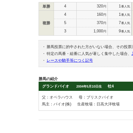
4
320
1
単勝
円
番人気
4
160
1
円
番人気
5
370
7
複勝
円
番人気
3
1,000
9
円
番人気
・
勝馬投票に的中された方がいない場合、その投票
・
特定の馬番・組番に人気が著しく集中した場合、
・
レースや騎手等につく記号
勝馬の紹介
グランドバイオ
牡4
2004年5月10日生
父：オペラハウス
母：ブリスクバイオ
馬主：バイオ(株)
生産牧場：日高大洋牧場