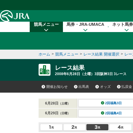
本文へ移動する
競馬メニュー
馬券・JRA-UMACA
ネット馬券
ホーム
>
競馬メニュー
>
レース結果 開催選択
>
レー
レース結果
2008年6月28日（土曜）3回阪神3日 3レース
開催お知らせ
出馬表
オッズ
払戻金
6月28日
2回福島3日
（土曜）
6月29日
2回福島4日
（日曜）