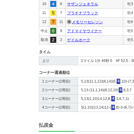
10
6
サザンジェネラル
牡3
11
7
プラチナブラック
牡4
12
11
メモリーセレソン
牡6
中止
9
アドマイヤウイナー
牡5
取消
2
ゲイルホーク
牡5
タイム
上り
1マイル 1分 46秒 0 4F 52.5 - 3F
コーナー通過順位
1コーナー(2周目)
5,13(11,1,12)(8,14)(6,
4
,10)-(7,
2コーナー(2周目)
5,13-(11,1,14)(8,12,10)
4
,6,3,7
3コーナー(2周目)
5,13(1,10)14,12,8,
4
-3,6,7,11
4コーナー(2周目)
5(1,10)(13,14)12-(
4
,8)-3-(6,7)
払戻金