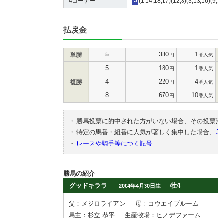
4コーナー
5
(1,14,18,17)(12,8)(3,13,16)(9,
払戻金
5
380
1
単勝
円
番人気
5
180
1
円
番人気
4
220
4
複勝
円
番人気
8
670
10
円
番人気
・
勝馬投票に的中された方がいない場合、その投票
・
特定の馬番・組番に人気が著しく集中した場合、
・
レースや騎手等につく記号
勝馬の紹介
グッドキララ
牡4
2004年4月30日生
父：メジロライアン
母：コウエイブルーム
馬主：杉立 恭平
生産牧場：ヒノデファーム