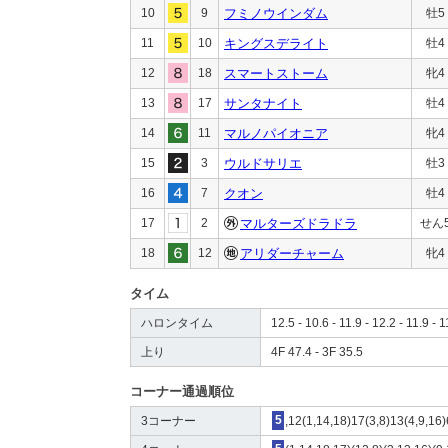
10
9
フミノウインダム
牡5
11
10
キングスデライト
牡4
12
18
スマートストーム
牝4
13
17
サンタナイト
牡4
14
11
マルノパイオニア
牝4
15
3
ウルドサリエ
牡3
16
7
クオン
牡4
17
2
マルターズドラドラ
せん
18
12
アリダーチャーム
牝4
タイム
ハロンタイム
12.5 - 10.6 - 11.9 - 12.2 - 11.9 - 1
上り
4F 47.4 - 3F 35.5
コーナー通過順位
3コーナー
5
,12(1,14,18)17(3,8)13(4,9,16)