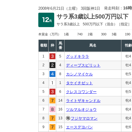
16時
発走時刻：
2008年6月21日（土曜） 3回阪神1日
サラ系3歳以上500万円以下
サラ系3歳以上
500万円以下
（混合）［指定］
本賞金
（万円）
1着
740
2着
300
3着
190
馬
着順
枠
馬名
性齢
番
1
5
グッドキララ
牡4
2
4
ディープスピリット
牡4
3
8
カシノマイケル
牡5
4
1
タケイチゼット
牝4
5
6
クレスコワンダー
牡5
6
14
ライトザキャンドル
牝4
7
16
ツルマルオジョウ
牝4
8
13
フジヤマロマン
牝4
9
15
エースデヨバン
牡6