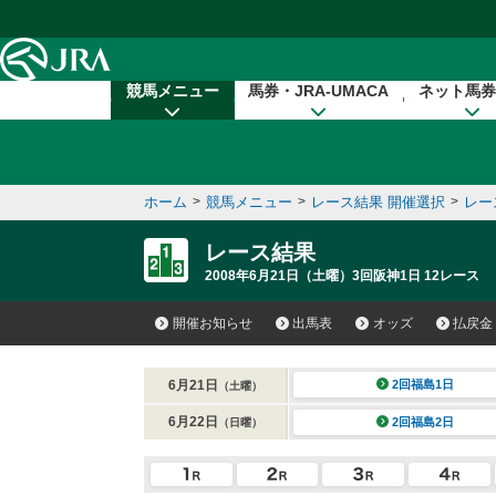
本文へ移動する
競馬メニュー
馬券・JRA-UMACA
ネット馬券
ホーム
>
競馬メニュー
>
レース結果 開催選択
>
レー
レース結果
2008年6月21日（土曜）3回阪神1日 12レース
開催お知らせ
出馬表
オッズ
払戻金
6月21日
2回福島1日
（土曜）
6月22日
2回福島2日
（日曜）