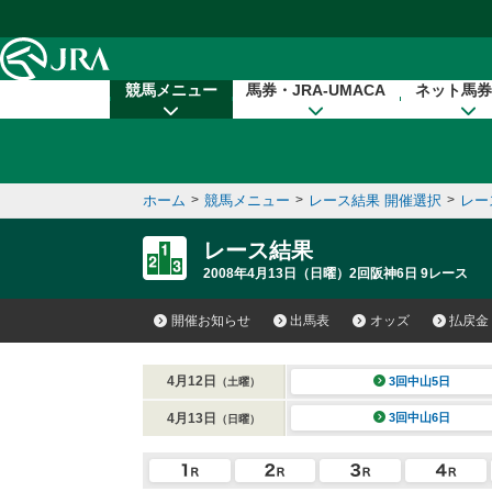
本文へ移動する
競馬メニュー
馬券・JRA-UMACA
ネット馬券
ホーム
>
競馬メニュー
>
レース結果 開催選択
>
レー
レース結果
2008年4月13日（日曜）2回阪神6日 9レース
開催お知らせ
出馬表
オッズ
払戻金
4月12日
3回中山5日
（土曜）
4月13日
3回中山6日
（日曜）