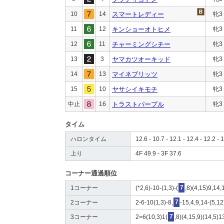
10
14
スマートレディー
牝3
11
12
キンショーオトヒメ
牝3
12
11
チャーミングシチー
牝3
13
3
ヤマカツオーキッド
牝3
14
13
マイネブリッツ
牝3
15
10
ヤサシイキモチ
牝3
中止
16
トラストパープル
牝3
タイム
ハロンタイム
12.6 - 10.7 - 12.1 - 12.4 - 12.2 - 
上り
4F 49.9 - 3F 37.6
コーナー通過順位
1コーナー
(*2,6)-10-(1,3)-(
7
,8)(4,15)9,14,
2コーナー
2-6-10(1,3)-8,
7
-15,4,9,14-(5,1
3コーナー
2=6(10,3)1(
7
,8)(4,15,9)(14,5)1