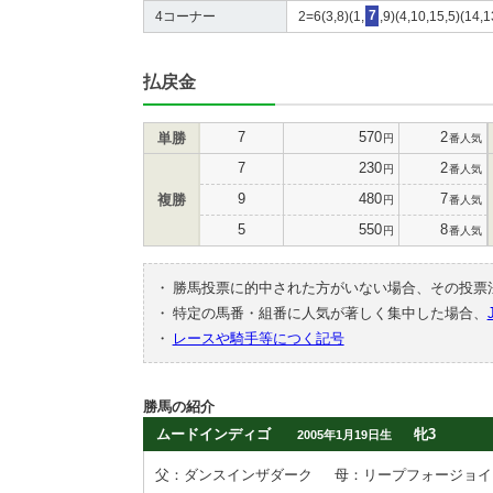
4コーナー
2=6(3,8)(1,
7
,9)(4,10,15,5)(14,
払戻金
7
570
2
単勝
円
番人気
7
230
2
円
番人気
9
480
7
複勝
円
番人気
5
550
8
円
番人気
・
勝馬投票に的中された方がいない場合、その投票
・
特定の馬番・組番に人気が著しく集中した場合、
・
レースや騎手等につく記号
勝馬の紹介
ムードインディゴ
牝3
2005年1月19日生
父：ダンスインザダーク
母：リープフォージョイ