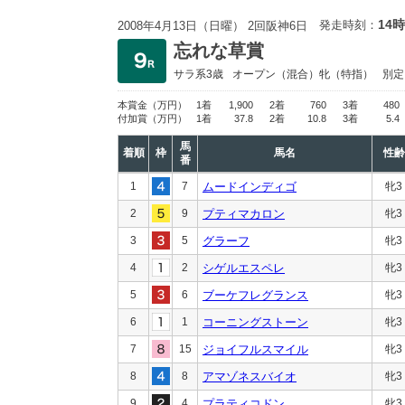
14時
発走時刻：
2008年4月13日（日曜） 2回阪神6日
忘れな草賞
サラ系3歳
オープン
（混合）牝（特指）
別定
本賞金
（万円）
1着
1,900
2着
760
3着
480
付加賞
（万円）
1着
37.8
2着
10.8
3着
5.4
馬
着順
枠
馬名
性齢
番
1
7
ムードインディゴ
牝3
2
9
プティマカロン
牝3
3
5
グラーフ
牝3
4
2
シゲルエスペレ
牝3
5
6
ブーケフレグランス
牝3
6
1
コーニングストーン
牝3
7
15
ジョイフルスマイル
牝3
8
8
アマゾネスバイオ
牝3
9
4
プラティコドン
牝3