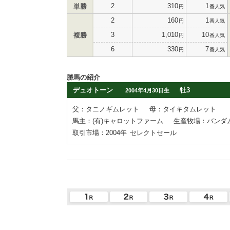
2
310
1
単勝
円
番人気
2
160
1
円
番人気
3
1,010
10
複勝
円
番人気
6
330
7
円
番人気
勝馬の紹介
デュオトーン
牡3
2004年4月30日生
父：タニノギムレット
母：タイキタムレット
馬主：(有)キャロットファーム
生産牧場：バンダ
取引市場：2004年
セレクトセール