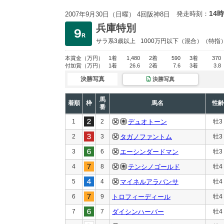
14時
発走時刻：
2007年9月30日（日曜） 4回阪神8日
兵庫特別
サラ系3歳以上
1000万円以下
（混合）（特指
本賞金
（万円）
1着
1,480
2着
590
3着
370
付加賞
（万円）
1着
26.6
2着
7.6
3着
3.8
決勝写真
決勝写真
馬
着順
枠
馬名
性齢
番
1
2
デュオトーン
牡3
2
3
タガノファントム
牡3
3
6
エーシンダードマン
牡3
4
8
テンシノゴールド
牡4
5
4
マイネルアラバンサ
牡4
6
9
トロフィーディール
牡4
7
7
ダイシンハーバー
牡4