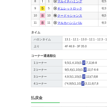
8
1
マルイチハミング
牡5
9
5
ギムレットロック
牡3
10
10
クードゥシャンス
牝5
11
11
マルカハンニバル
牡3
タイム
ハロンタイム
13.1 - 12.1 - 13.0 - 12.1 - 12.3 - 1
上り
4F 46.9 - 3F 35.0
コーナー通過順位
1コーナー
9,5(1,4,10)(3,
2
,7,11)6-8
2コーナー
9(5,4)(1,10)(3,
2
,11)7-6-8
3コーナー
4,9,5(1,10)(3,
2
,11)(7,6)8
4コーナー
(*4,9)5(1,10)
2
(3,11,6)7,8
払戻金