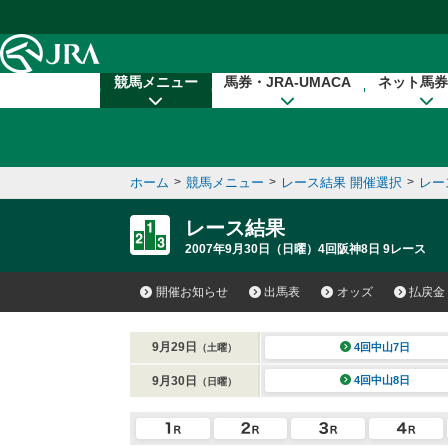
本文へ移動する
競馬メニュー
馬券・JRA-UMACA
ネット馬券
ホーム
>
競馬メニュー
>
レース結果 開催選択
>
レー
レース結果
2007年9月30日（日曜）4回阪神8日 9レース
開催お知らせ
出馬表
オッズ
払戻金
9月29日
4回中山7日
（土曜）
9月30日
4回中山8日
（日曜）