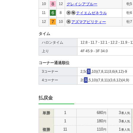
10
12
グレイシアブルー
牝5
11
8
テイエムゼネラル
牡6
12
10
アズマアビリティー
牡7
タイム
ハロンタイム
12.8 - 11.7 - 12.1 - 12.2 - 11.9 - 1
上り
4F 45.9 - 3F 34.0
コーナー通過順位
3コーナー
2,5(
1
,10)(7,8,11)3,6(4,12)-9
4コーナー
2(
1
,5,10)(7,8,11)(3,6,12)(4,9)
払戻金
1
680
3
単勝
円
番人気
1
180
3
円
番人気
11
110
1
複勝
円
番人気