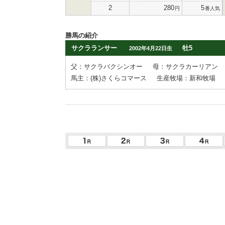
2
280
5
円
番人気
勝馬の紹介
サクラランサー
牡5
2002年4月22日生
父：サクラバクシンオー
母：サクラカーリアン
馬主：(株)さくらコマース
生産牧場：新和牧場