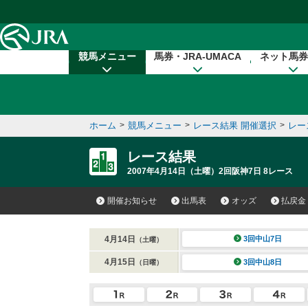
本文へ移動する
競馬メニュー
馬券・JRA-UMACA
ネット馬券
ホーム
>
競馬メニュー
>
レース結果 開催選択
>
レー
レース結果
2007年4月14日（土曜）2回阪神7日 8レース
開催お知らせ
出馬表
オッズ
払戻金
4月14日
3回中山7日
（土曜）
4月15日
3回中山8日
（日曜）