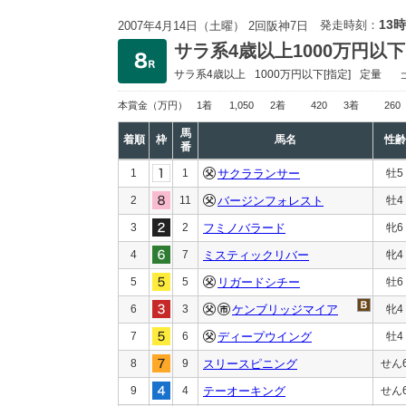
13時
発走時刻：
2007年4月14日（土曜） 2回阪神7日
サラ系4歳以上1000万円以下
サラ系4歳以上
1000万円以下
[指定]
定量
本賞金
（万円）
1着
1,050
2着
420
3着
260
馬
着順
枠
馬名
性齢
番
1
1
サクラランサー
牡5
2
11
バージンフォレスト
牡4
3
2
フミノバラード
牝6
4
7
ミスティックリバー
牝4
5
5
リガードシチー
牡6
6
3
ケンブリッジマイア
牝4
7
6
ディープウイング
牡4
8
9
スリースピニング
せん
9
4
テーオーキング
せん