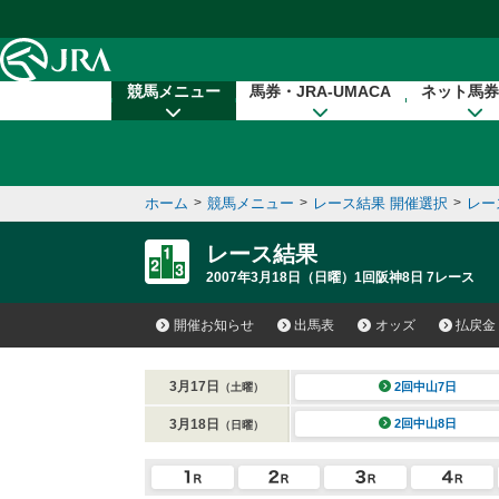
本文へ移動する
競馬メニュー
馬券・JRA-UMACA
ネット馬券
ホーム
>
競馬メニュー
>
レース結果 開催選択
>
レー
レース結果
2007年3月18日（日曜）1回阪神8日 7レース
開催お知らせ
出馬表
オッズ
払戻金
3月17日
2回中山7日
（土曜）
3月18日
2回中山8日
（日曜）