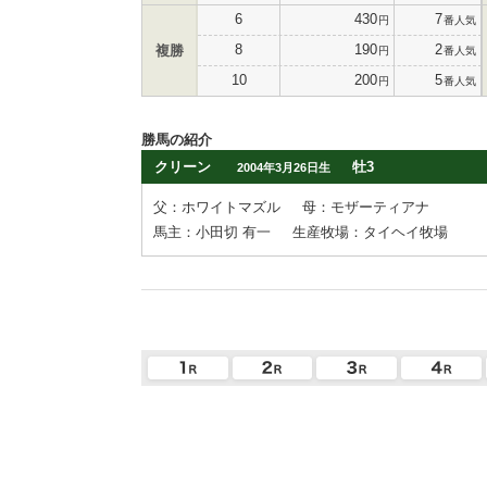
6
430
7
円
番人気
8
190
2
複勝
円
番人気
10
200
5
円
番人気
勝馬の紹介
クリーン
牡3
2004年3月26日生
父：ホワイトマズル
母：モザーティアナ
馬主：小田切 有一
生産牧場：タイヘイ牧場