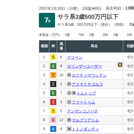
13時
発走時刻：
2007年3月18日（日曜） 1回阪神8日
サラ系3歳500万円以下
サラ系3歳
500万円以下
（混合）（特指）
馬
本賞金
（万円）
1着
700
2着
280
3着
180
馬
着順
枠
馬名
性齢
番
1
6
クリーン
牡3
2
8
ロリンザーユーザー
牡3
3
10
ロフティマウンテン
牡3
4
2
アドマイヤゴルゴ
牡3
5
7
トムトップ
牡3
6
3
ファートゥム
牡3
7
5
テンザンコノハナ
牝3
8
12
マルブツアトム
牡3
9
4
トミノダンディ
牡3