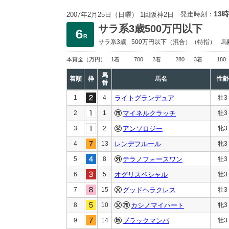
13時
発走時刻：
2007年2月25日（日曜） 1回阪神2日
サラ系3歳500万円以下
サラ系3歳
500万円以下
（混合）（特指）
馬
本賞金
（万円）
1着
700
2着
280
3着
180
馬
着順
枠
馬名
性齢
番
1
4
ライトグランデュア
牡3
2
1
マイネルクラッチ
牡3
3
2
アンソロジー
牝3
4
13
レンデフルール
牝3
5
8
テラノフォースワン
牡3
6
5
オグリスペシャル
牡3
7
15
グッドヘラクレス
牡3
8
10
カシノマイハート
牝3
9
14
ブラックマンバ
牡3