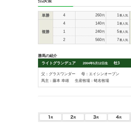
払戻金
4
260
1
単勝
円
番人気
4
140
1
円
番人気
1
240
5
複勝
円
番人気
2
560
7
円
番人気
勝馬の紹介
ライトグランデュア
牡3
2004年5月12日生
父：グラスワンダー
母：エイシンオープン
馬主：藤本 幸雄
生産牧場：蛯名牧場