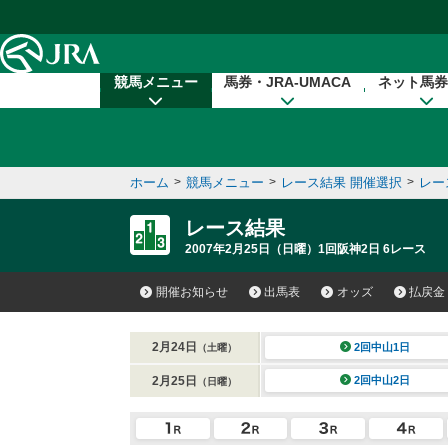
本文へ移動する
競馬メニュー
馬券・JRA-UMACA
ネット馬券
ホーム
>
競馬メニュー
>
レース結果 開催選択
>
レー
レース結果
2007年2月25日（日曜）1回阪神2日 6レース
開催お知らせ
出馬表
オッズ
払戻金
2月24日
2回中山1日
（土曜）
2月25日
2回中山2日
（日曜）