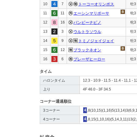
10
7
トーコーオリンポス
牡3
11
11
エーシンマリポーサ
牝3
12
16
バンビーナピノ
牝3
13
3
ウルトラソウル
牡3
14
9
トミノジェイジェイ
牡3
15
12
ブラックネオン
牝3
16
6
プレーザヒーロー
牡3
タイム
ハロンタイム
12.3 - 10.9 - 11.5 - 11.4 - 11.1 - 1
上り
4F 46.0 - 3F 34.5
コーナー通過順位
3コーナー
4
,8(10,15)(1,16)5(13,14)3(6,9,
4コーナー
4
,8,15(1,10,16)(5,14,3,11)13(2,