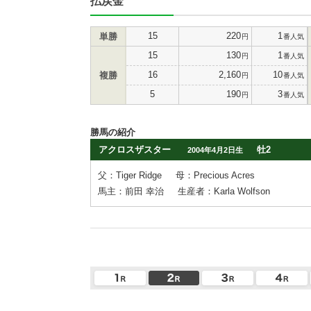
払戻金
15
220
1
単勝
円
番人気
15
130
1
円
番人気
16
2,160
10
複勝
円
番人気
5
190
3
円
番人気
勝馬の紹介
アクロスザスター
牡2
2004年4月2日生
父：Tiger Ridge
母：Precious Acres
馬主：前田 幸治
生産者：Karla Wolfson