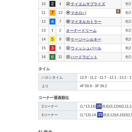
10
4
テイエムサプライズ
牡2
11
13
マホロバ
牡2
12
7
マイネルカトラー
牡2
13
2
オーナードリーム
牡2
14
9
ケージーシルキー
牝2
15
6
ウィッシュパール
牝2
16
11
ハードラビット
牡2
タイム
ハロンタイム
12.5 - 11.2 - 11.7 - 12.1 - 13.2 - 
上り
4F 50.9 - 3F 39.2
コーナー通過順位
3コーナー
(1,*13,14)
15
(8,6)(3,12)4(2,11,
4コーナー
(1,*13)-14,
15
(8,6,12)(4,16)3(2,