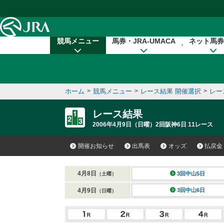
本文へ移動する
競馬メニュー
馬券・JRA-UMACA
ネット馬券
ホーム
>
競馬メニュー
>
レース結果 開催選択
>
レー
レース結果
2006年4月9日（日曜）2回阪神6日 11レース
開催お知らせ
出馬表
オッズ
払戻金
4月8日
3回中山5日
（土曜）
4月9日
3回中山6日
（日曜）