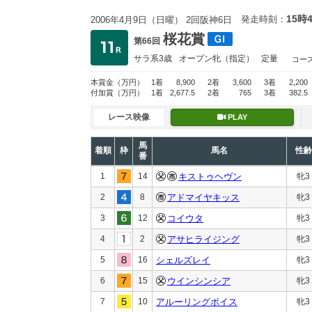
15時
発走時刻：
2006年4月9日（日曜） 2回阪神6日
桜花賞
第66回
サラ系3歳
オープン
牝（指定）
定量
コー
本賞金
（万円）
1着
8,900
2着
3,600
3着
2,200
付加賞
（万円）
1着
2,677.5
2着
765
3着
382.5
レース映像
PLAY
馬
着順
枠
馬名
性齢
番
1
14
キストゥヘヴン
牝3
2
8
アドマイヤキッス
牝3
3
12
コイウタ
牝3
4
2
アサヒライジング
牝3
5
16
シェルズレイ
牝3
6
15
ウインシンシア
牝3
7
10
アルーリングボイス
牝3