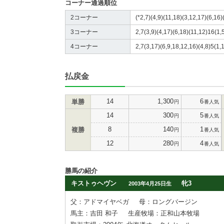
コーナー通過順位
2コーナー
(*2,7)(4,9)(11,18)(3,12,17)(6,16)(
3コーナー
2,7(3,9)(4,17)(6,18)(11,12)16(1,
4コーナー
2,7(3,17)(6,9,18,12,16)(4,8)5(1,1
払戻金
14
1,300
6
単勝
円
番人気
14
300
5
円
番人気
8
140
1
複勝
円
番人気
12
280
4
円
番人気
勝馬の紹介
キストゥヘヴン
牝3
2003年4月25日生
父：アドマイヤベガ
母：ロングバージン
馬主：吉田 和子
生産牧場：正和山本牧場