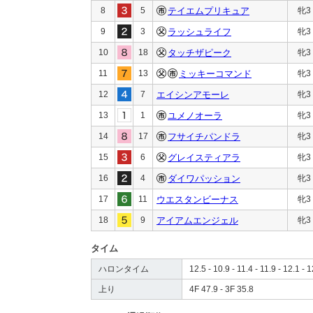
8
5
テイエムプリキュア
牝3
9
3
ラッシュライフ
牝3
10
18
タッチザピーク
牝3
11
13
ミッキーコマンド
牝3
12
7
エイシンアモーレ
牝3
13
1
ユメノオーラ
牝3
14
17
フサイチパンドラ
牝3
15
6
グレイスティアラ
牝3
16
4
ダイワパッション
牝3
17
11
ウエスタンビーナス
牝3
18
9
アイアムエンジェル
牝3
タイム
ハロンタイム
12.5 - 10.9 - 11.4 - 11.9 - 12.1 - 1
上り
4F 47.9 - 3F 35.8