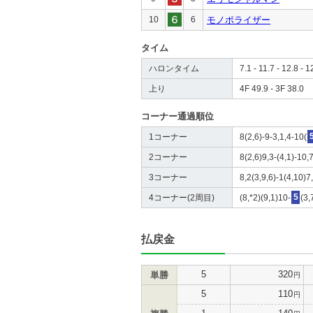
10
6
モノポライザー
タイム
ハロンタイム
7.1 - 11.7 - 12.8 - 1
上り
4F 49.9 - 3F 38.0
コーナー通過順位
1コーナー
8(2,6)-9-3,1,4-10(
2コーナー
8(2,6)9,3-(4,1)-10,7
3コーナー
8,2(3,9,6)-1(4,10)7,
4コーナー(2周目)
(8,*2)(9,1)10-
5
(3,
払戻金
5
320
単勝
円
5
110
円