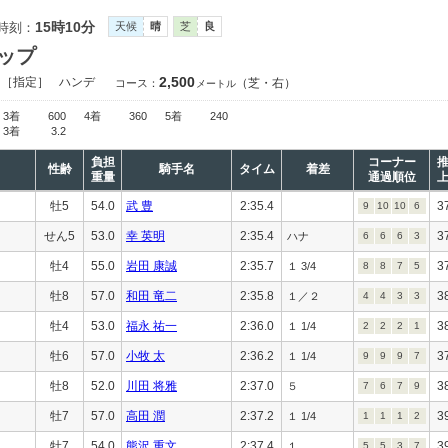
15時10分
時刻：
天候
晴
芝
良
ップ
2,500
）［指定］
ハンデ
（芝・右）
コース：
メートル
3着
600
4着
360
5着
240
3着
3.2
負担
コーナー
性齢
騎手名
タイム
着差
重量
通過順位
牡5
54.0
武 豊
2:35.4
3
9
10
10
6
せん5
53.0
幸 英明
2:35.4
3
ハナ
6
6
6
3
牡4
55.0
岩田 康誠
2:35.7
3
１ 3/4
8
8
7
5
牡8
57.0
和田 竜二
2:35.8
3
１／２
4
4
3
3
牡4
53.0
福永 祐一
2:36.0
3
１ 1/4
2
2
2
1
牡6
57.0
小牧 太
2:36.2
3
１ 1/4
9
9
9
7
牡8
52.0
川田 将雅
2:37.0
3
５
7
6
7
9
牡7
57.0
高田 潤
2:37.2
3
１ 1/4
1
1
1
2
牡7
54.0
熊沢 重文
2:37.4
3
１
5
5
3
7