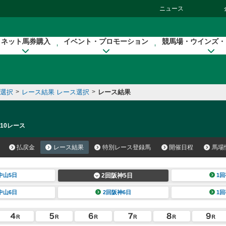
ニュース
ネット馬券購入
イベント・プロモーション
競馬場・ウインズ・
催選択
>
レース結果 レース選択
>
レース結果
 10レース
払戻金
レース結果
特別レース登録馬
開催日程
馬場
中山5日
2回阪神5日
1回
中山6日
2回阪神6日
1回