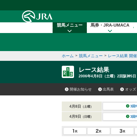
本文へ移動する
競馬メニュー
馬券・JRA-UMACA
ホーム
>
競馬メニュー
>
レース結果 開
レース結果
2006年4月8日（土曜）2回阪神5日
開催お知らせ
出馬表
オッズ
4月8日
3回
（土曜）
4月9日
3回
（日曜）