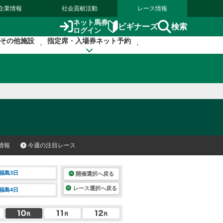
企業情報
社会貢献活動
レース情報
ネット馬券
検索
ビギナーズ
ログイン
その他施設
指定席・入場券ネット予約
情報
今週の注目レース
福島3日
開催選択へ戻る
レース選択へ戻る
福島4日