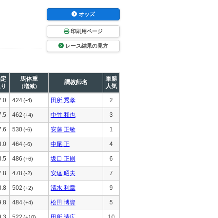
オッズ
印刷用ページ
レース結果の見方
推定
馬体重
単勝
調教師名
上り
人気
（増減）
7.0
424
田所 秀孝
2
(-4)
7.5
462
中竹 和也
3
(+4)
7.6
530
安藤 正敏
1
(-6)
8.0
464
中尾 正
4
(-6)
8.5
486
坂口 正則
6
(+6)
7.8
478
安達 昭夫
7
(-2)
8.8
502
清水 利章
9
(+2)
9.8
484
松田 博資
5
(+4)
9.3
522
田所 清広
10
(+10)