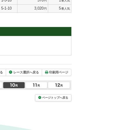
1-5-10
370
1
円
番人気
5-1-10
3,020
5
円
番人気
る
レース選択へ戻る
印刷用ページ
ページトップへ戻る