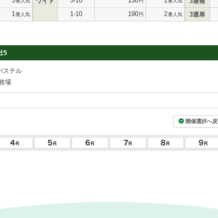
3
5-10
130
1
ワイド
3連複
番人気
円
番人気
1
1-10
190
2
3連単
番人気
円
番人気
牡5
パステル
牧場
開催選択へ戻