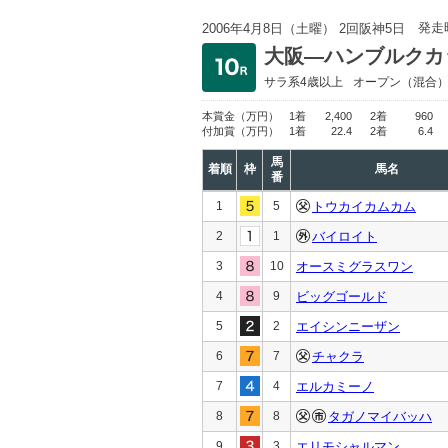
発走
2006年4月8日（土曜） 2回阪神5日
大阪―ハンブルクカ
サラ系4歳以上
オープン
（混合
本賞金
（万円）
1着
2,400
2着
960
付加賞
（万円）
1着
22.4
2着
6.4
馬
着順
枠
馬名
番
1
5
トウカイカムカム
2
1
バイロイト
3
10
オースミグラスワン
4
9
ビッグゴールド
5
2
エイシンニーザン
6
7
チャクラ
7
4
エルカミーノ
8
8
タガノマイバッハ
9
3
エリモシャルマン