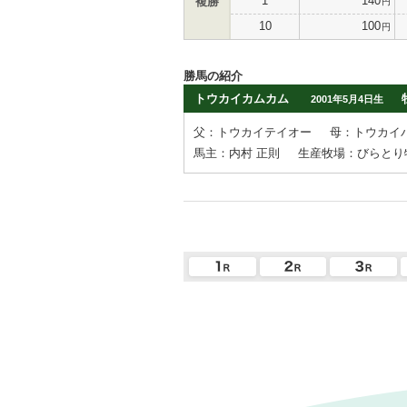
1
140
複勝
円
10
100
円
勝馬の紹介
トウカイカムカム
2001年5月4日生
父：トウカイテイオー
母：トウカイ
馬主：内村 正則
生産牧場：びらとり