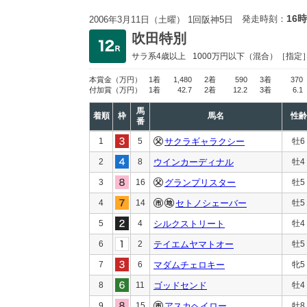
16時
発走時刻：
2006年3月11日（土曜） 1回阪神5日
吹田特別
サラ系4歳以上
1000万円以下
（混合）［指定
本賞金
（万円）
1着
1,480
2着
590
3着
370
付加賞
（万円）
1着
42.7
2着
12.2
3着
6.1
馬
着順
枠
馬名
性齢
番
1
5
サクラギャラクシー
牡6
2
8
ウインカーディナル
牡4
3
16
グランプリスター
牡5
4
14
セトノシェーバー
牡5
5
4
シルクストリート
牡4
6
2
テイエムヤマトオー
牡5
7
6
マダムチェロキー
牝5
8
11
ゴッドセンド
牡4
9
15
アスカヘイロー
牡8