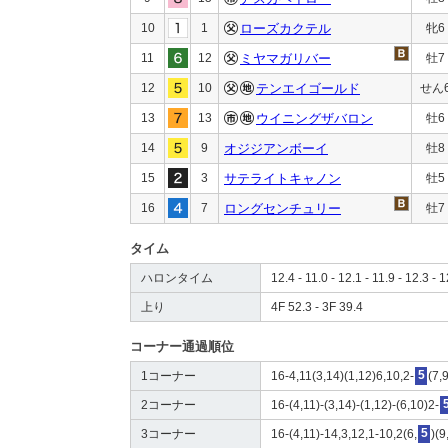
10
1
ローズカクテル
牝6
11
12
ミヤマガリバー
牡7
12
10
テンエイゴールド
せん
13
13
ウイニングザバロン
牡6
14
9
オジジアンボーイ
牡8
15
3
サテライトキャノン
牡5
16
7
ロングセンチュリー
牡7
タイム
ハロンタイム
12.4 - 11.0 - 12.1 - 11.9 - 12.3 - 1
上り
4F 52.3 - 3F 39.4
コーナー通過順位
1コーナー
16-4,11(3,14)(1,12)6,10,2-
5
(7,
2コーナー
16-(4,11)-(3,14)-(1,12)-(6,10)2-
3コーナー
16-(4,11)-14,3,12,1-10,2(6,
5
)(9