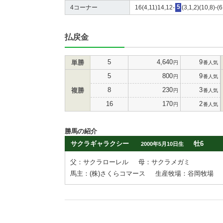
4コーナー
16(4,11)14,12-
5
(3,1,2)(10,8)-(
払戻金
5
4,640
9
単勝
円
番人気
5
800
9
円
番人気
8
230
3
複勝
円
番人気
16
170
2
円
番人気
勝馬の紹介
サクラギャラクシー
牡6
2000年5月10日生
父：サクラローレル
母：サクラメガミ
馬主：(株)さくらコマース
生産牧場：谷岡牧場