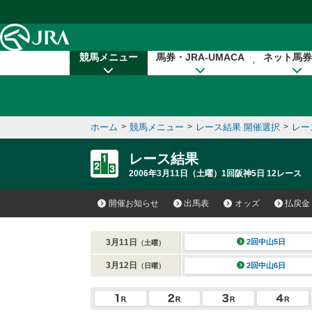
本文へ移動する
競馬メニュー
馬券・JRA-UMACA
ネット馬券
ホーム
>
競馬メニュー
>
レース結果 開催選択
>
レー
レース結果
2006年3月11日（土曜）1回阪神5日 12レース
開催お知らせ
出馬表
オッズ
払戻金
3月11日
2回中山5日
（土曜）
3月12日
2回中山6日
（日曜）