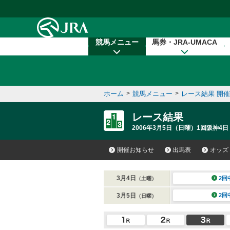
本文へ移動する
競馬メニュー
馬券・JRA-UMACA
ホーム
>
競馬メニュー
>
レース結果 開
レース結果
2006年3月5日（日曜）1回阪神4日
開催お知らせ
出馬表
オッズ
3月4日
2回
（土曜）
3月5日
2回
（日曜）