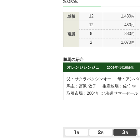
払戻金
12
1,430
単勝
円
12
450
円
8
380
複勝
円
2
1,070
円
勝馬の紹介
オレンジシンジュ
2003年4月16日生
父：サクラバクシンオー
母：アンバ
馬主：冨沢 敦子
生産牧場：佐竹 学
取引市場：2004年
北海道サマーセール