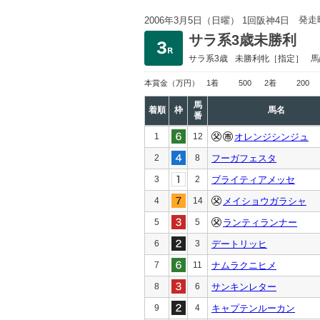
発走
2006年3月5日（日曜） 1回阪神4日
サラ系3歳未勝利
サラ系3歳
未勝利
牝［指定］
馬
本賞金
（万円）
1着
500
2着
200
馬
着順
枠
馬名
番
1
12
オレンジシンジュ
2
8
フーガフェスタ
3
2
ブライティアメッセ
4
14
メイショウガラシャ
5
5
ランティランナー
6
3
デートリッヒ
7
11
ナムラクニヒメ
8
6
サンキンレター
9
4
キャプテンルーカン