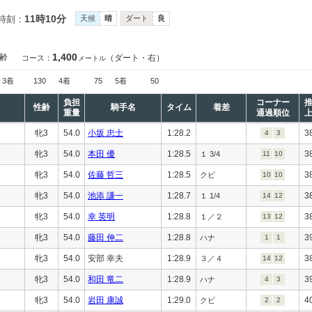
11時10分
時刻：
天候
晴
ダート
良
1,400
齢
（ダート・右）
コース：
メートル
3着
130
4着
75
5着
50
負担
コーナー
性齢
騎手名
タイム
着差
重量
通過順位
牝3
54.0
小坂 忠士
1:28.2
3
4
3
牝3
54.0
本田 優
1:28.5
3
１ 3/4
11
10
牝3
54.0
佐藤 哲三
1:28.5
3
クビ
10
10
牝3
54.0
池添 謙一
1:28.7
3
１ 1/4
14
12
牝3
54.0
幸 英明
1:28.8
3
１／２
13
12
牝3
54.0
藤田 伸二
1:28.8
3
ハナ
1
1
牝3
54.0
安部 幸夫
1:28.9
3
３／４
14
12
牝3
54.0
和田 竜二
1:28.9
3
ハナ
4
3
牝3
54.0
岩田 康誠
1:29.0
4
クビ
2
2