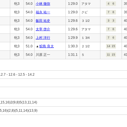
牝3
54.0
小林 徹弥
1:29.0
3
アタマ
4
6
牝3
54.0
福永 祐一
1:29.0
3
クビ
7
6
牝3
54.0
飯田 祐史
1:29.6
4
３ 1/2
3
3
牝3
54.0
太宰 啓介
1:29.6
4
アタマ
7
6
牝3
54.0
上村 洋行
1:29.9
4
１ 3/4
7
6
牝3
51.0
▲
鮫島 良太
1:30.3
4
２ 1/2
14
15
牝3
54.0
川原 正一
1:31.1
4
５
11
15
12.7 - 12.6 - 12.5 - 14.2
7,15,16)2(9,8)5(13,11,14)
15,16)(2,8)(5,11,14)(13,9)