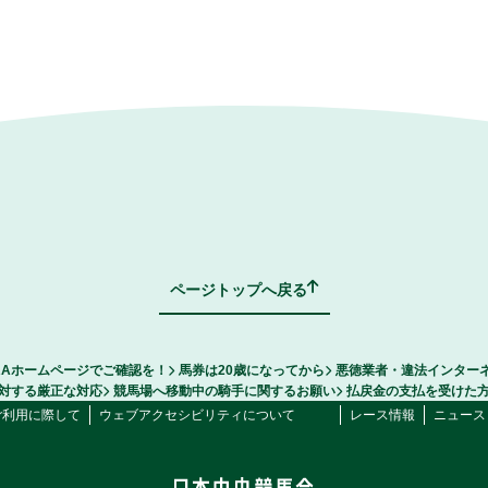
ページトップへ戻る
RAホームページでご確認を！
馬券は20歳になってから
悪徳業者・違法インター
対する厳正な対応
競馬場へ移動中の騎手に関するお願い
払戻金の支払を受けた
ご利用に際して
ウェブアクセシビリティについて
レース情報
ニュース