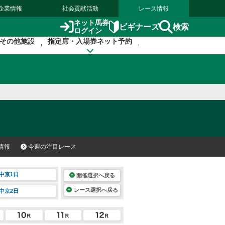
企業情報
社会貢献活動
レース情報
ネット馬券
検索
ビギナーズ
ログイン
その他施設
指定席・入場券ネット予約
情報
今週の注目レース
中京1日
開催選択へ戻る
レース選択へ戻る
中京2日