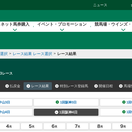
ニュース
ネット馬券購入
イベント・プロモーション
競馬場・ウインズ・
催選択
>
レース結果 レース選択
>
レース結果
 3レース
払戻金
レース結果
特別レース登録馬
開催日程
馬場
中山3日
1回阪神3日
1回
中山4日
1回阪神4日
1回