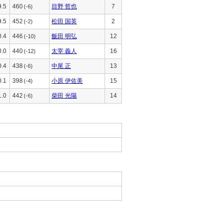
9.5
460
目野 哲也
7
(-6)
9.5
452
松田 国英
2
(-2)
0.4
446
飯田 明弘
12
(-10)
0.0
440
太宰 義人
16
(-12)
0.4
438
中尾 正
13
(-6)
0.1
398
小原 伊佐美
15
(-4)
1.0
442
柴田 光陽
14
(-6)