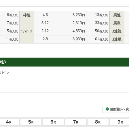
8
4-6
3,230
13
枠連
馬連
番人気
円
番人気
7
8-12
2,610
33
馬単
番人気
円
番人気
5
2-12
4,850
50
ワイド
3連複
番人気
円
番人気
11
2-8
8,930
61
3連単
番人気
円
番人気
牝3
ロビン
開催選択へ戻