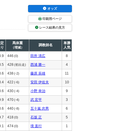
オッズ
印刷用ページ
レース結果の見方
推定
馬体重
単勝
調教師名
上り
人気
（増減）
8.9
446
田所 清広
8
(0)
8.5
428
西浦 勝一
4
(初出走)
8.6
438
藤原 辰雄
11
(-2)
8.4
422
安田 伊佐夫
10
(-6)
8.6
430
小野 幸治
9
(-4)
9.9
470
武 宏平
3
(-4)
8.6
440
五十嵐 忠男
6
(-8)
9.7
418
石坂 正
5
(0)
0.1
474
境 直行
1
(0)