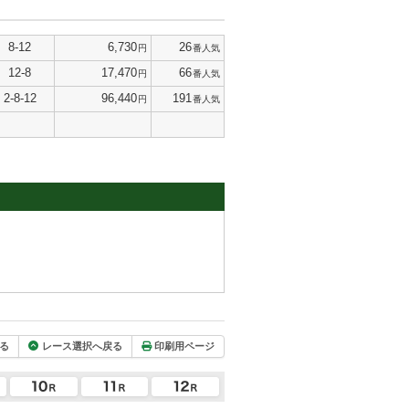
8-12
6,730
26
円
番人気
12-8
17,470
66
円
番人気
2-8-12
96,440
191
円
番人気
る
レース選択へ戻る
印刷用ページ