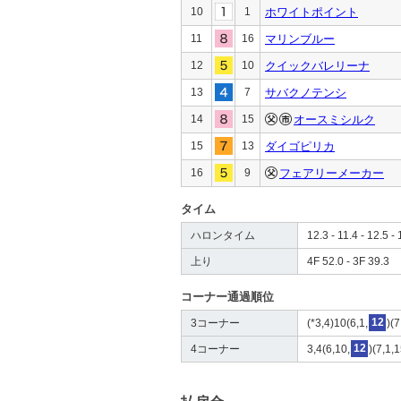
10
1
ホワイトポイント
11
16
マリンブルー
12
10
クイックバレリーナ
13
7
サバクノテンシ
14
15
オースミシルク
15
13
ダイゴピリカ
16
9
フェアリーメーカー
タイム
ハロンタイム
12.3 - 11.4 - 12.5 - 
上り
4F 52.0 - 3F 39.3
コーナー通過順位
3コーナー
(*3,4)10(6,1,
12
)(
4コーナー
3,4(6,10,
12
)(7,1,