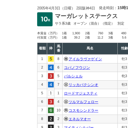
15時
発走時刻：
2005年4月3日（日曜） 2回阪神4日
マーガレットステークス
サラ系3歳
オープン
（混合）（指定）
別定
本賞金
（万円）
1着
1,900
2着
760
3着
480
付加賞
（万円）
1着
39.2
2着
11.2
3着
5.6
馬
着順
枠
馬名
性齢
番
1
8
アイルラヴァゲイン
牡3
2
6
コパノフウジン
牡3
3
5
パルシェル
牝3
4
7
リッカバクシンオ
牡3
5
1
ロードマジェスティ
牡3
6
4
ツルマルフェロー
牡3
7
10
コスモシンドラー
牡3
8
2
エネルマオー
牡3
9
3
マイティシルバー
牡3