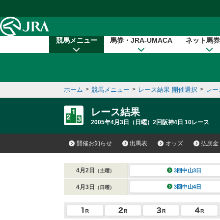
本文へ移動する
競馬メニュー
馬券・JRA-UMACA
ネット馬券
ホーム
>
競馬メニュー
>
レース結果 開催選択
>
レー
レース結果
2005年4月3日（日曜）2回阪神4日 10レース
開催お知らせ
出馬表
オッズ
払戻金
4月2日
3回中山3日
（土曜）
4月3日
3回中山4日
（日曜）