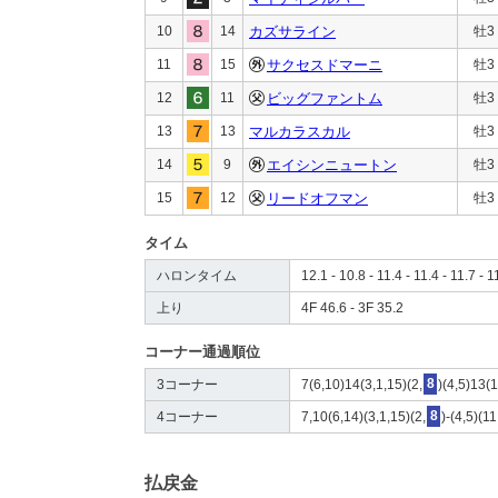
10
14
カズサライン
牡3
11
15
サクセスドマーニ
牡3
12
11
ビッグファントム
牡3
13
13
マルカラスカル
牡3
14
9
エイシンニュートン
牡3
15
12
リードオフマン
牡3
タイム
ハロンタイム
12.1 - 10.8 - 11.4 - 11.4 - 11.7 - 1
上り
4F 46.6 - 3F 35.2
コーナー通過順位
3コーナー
7(6,10)14(3,1,15)(2,
8
)(4,5)13(1
4コーナー
7,10(6,14)(3,1,15)(2,
8
)-(4,5)(1
払戻金