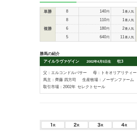
8
140
1
単勝
円
番人気
8
110
1
円
番人気
6
180
2
複勝
円
番人気
5
640
11
円
番人気
勝馬の紹介
アイルラヴァゲイン
牡3
2002年4月5日生
父：エルコンドルパサー
母：トキオリアリティー
馬主：齊藤 四方司
生産牧場：ノーザンファーム
取引市場：2002年
セレクトセール