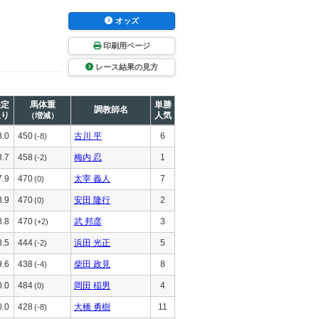
オッズ
印刷用ページ
レース結果の見方
推定
馬体重
単勝
調教師名
上り
人気
（増減）
8.0
450
古川 平
6
(-8)
8.7
458
梅内 忍
1
(-2)
7.9
470
太宰 義人
7
(0)
8.9
470
安田 隆行
2
(0)
8.8
470
武 邦彦
3
(+2)
8.5
444
浜田 光正
5
(-2)
9.6
438
柴田 政見
8
(-4)
0.0
484
岡田 稲男
4
(0)
0.0
428
大橋 勇樹
11
(-8)