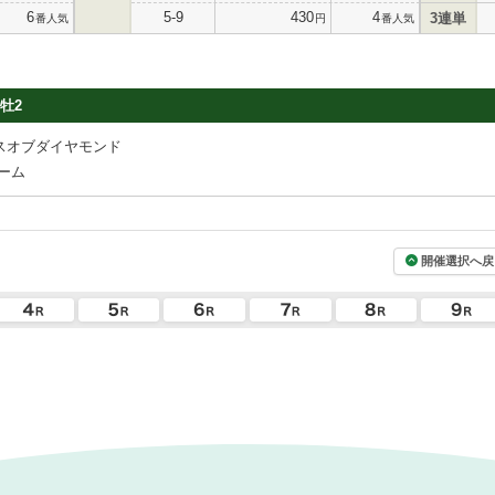
6
5-9
430
4
3連単
番人気
円
番人気
牡2
スオブダイヤモンド
ーム
開催選択へ戻