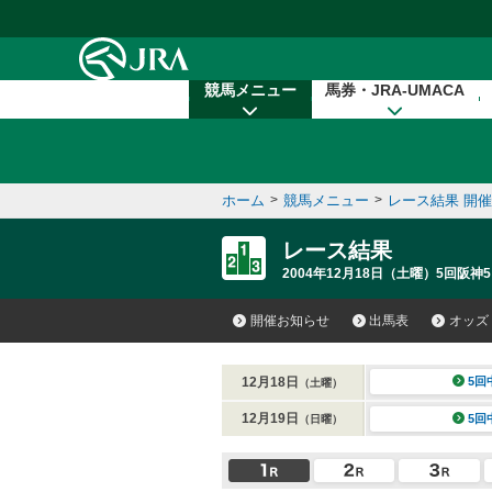
本文へ移動する
競馬メニュー
馬券・JRA-UMACA
ホーム
>
競馬メニュー
>
レース結果 開
レース結果
2004年12月18日（土曜）5回阪神5
開催お知らせ
出馬表
オッズ
12月18日
5回
（土曜）
12月19日
5回
（日曜）