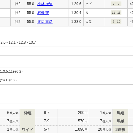
牡2
55.0
小林 徹弥
1:29.6
4
クビ
7
7
牡2
55.0
石橋 守
1:30.4
4
５
11
11
牡2
55.0
渡辺 薫彦
1:33.0
4
大差
7
10
12.0 - 12.1 - 12.8 - 13.7
(1,3,5,11)-(6,2)
0)5=11(6,2)
6
6-7
290
1
枠連
馬連
番人気
円
番人気
7
7-9
570
7
馬単
番人気
円
番人気
1
5-7
1,890
20
ワイド
3連複
番人気
円
番人気