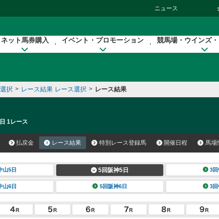
ニュース
ネット馬券購入
イベント・プロモーション
競馬場・ウインズ・
催選択
>
レース結果 レース選択
>
レース結果
日 1レース
払戻金
レース結果
特別レース登録馬
開催日程
馬場
中山5日
5回阪神5日
3回
中山6日
5回阪神6日
3回