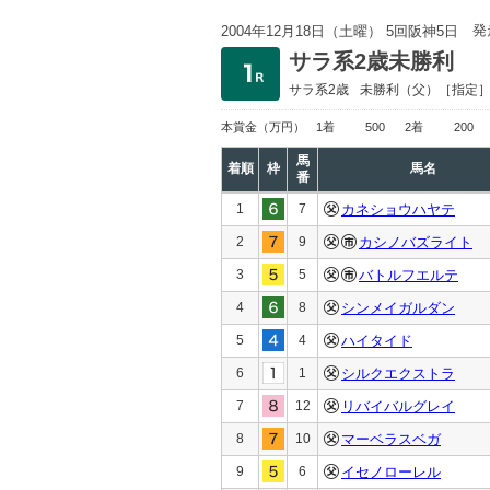
発
2004年12月18日（土曜） 5回阪神5日
サラ系2歳未勝利
サラ系2歳
未勝利
（父）［指定
本賞金
（万円）
1着
500
2着
200
馬
着順
枠
馬名
番
1
7
カネショウハヤテ
2
9
カシノバズライト
3
5
バトルフエルテ
4
8
シンメイガルダン
5
4
ハイタイド
6
1
シルクエクストラ
7
12
リバイバルグレイ
8
10
マーベラスベガ
9
6
イセノローレル