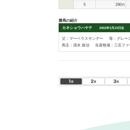
5
290
円
勝馬の紹介
カネショウハヤテ
2002年3月23日生
父：マーベラスサンデー
母：グレー
馬主：清水 政治
生産牧場：三石ファ