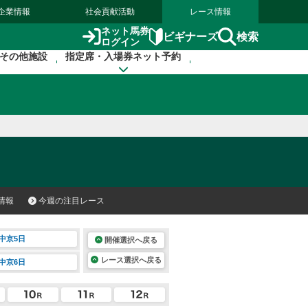
企業情報
社会貢献活動
レース情報
ネット馬券
検索
ビギナーズ
ログイン
その他施設
指定席・入場券ネット予約
情報
今週の注目レース
中京5日
開催選択へ戻る
レース選択へ戻る
中京6日