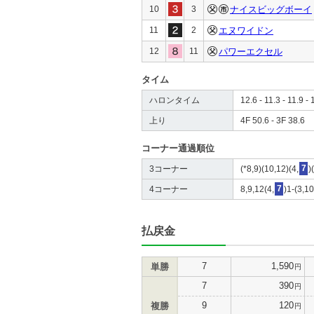
10
3
ナイスビッグボーイ
11
2
エヌワイドン
12
11
パワーエクセル
タイム
ハロンタイム
12.6 - 11.3 - 11.9 - 
上り
4F 50.6 - 3F 38.6
コーナー通過順位
3コーナー
(*8,9)(10,12)(4,
7
)
4コーナー
8,9,12(4,
7
)1-(3,1
払戻金
7
1,590
単勝
円
7
390
円
9
120
複勝
円