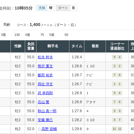
10時05分
走時刻：
天候
晴
ダート
良
1,400
］
馬齢
（ダート・右）
コース：
メートル
3着
130
4着
75
5着
50
負担
コーナー
性齢
騎手名
タイム
着差
重量
通過順位
牡2
55.0
松永 幹夫
1:26.4
3
5
4
牡2
55.0
熊沢 重文
1:26.6
3
１ 1/2
2
2
牡2
55.0
飯田 祐史
1:26.7
3
クビ
7
9
牡2
55.0
四位 洋文
1:26.7
3
クビ
1
1
牡2
55.0
武 幸四郎
1:26.9
3
１
5
4
牡2
55.0
石山 繁
1:26.9
3
アタマ
7
6
牡2
55.0
秋山 真一郎
1:27.6
3
４
3
3
牡2
55.0
安藤 勝己
1:28.2
4
３ 1/2
3
7
牝2
52.0
△
高野 容輔
1:29.6
4
９
11
11