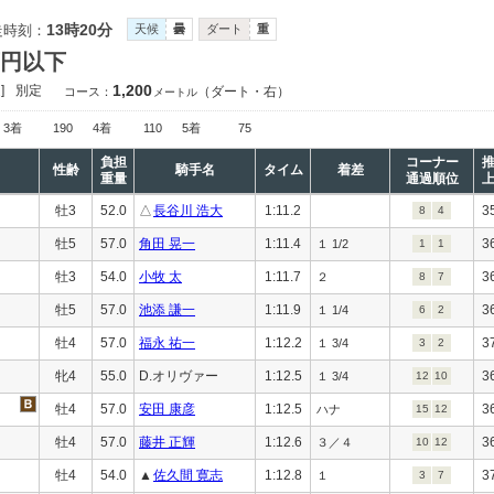
13時20分
走時刻：
天候
曇
ダート
重
万円以下
1,200
]
別定
（ダート・右）
コース：
メートル
3着
190
4着
110
5着
75
負担
コーナー
性齢
騎手名
タイム
着差
重量
通過順位
牡3
52.0
△
長谷川 浩大
1:11.2
3
8
4
牡5
57.0
角田 晃一
1:11.4
3
１ 1/2
1
1
牡3
54.0
小牧 太
1:11.7
3
２
8
7
牡5
57.0
池添 謙一
1:11.9
3
１ 1/4
6
2
牡4
57.0
福永 祐一
1:12.2
3
１ 3/4
3
2
牝4
55.0
D.オリヴァー
1:12.5
3
１ 3/4
12
10
牡4
57.0
安田 康彦
1:12.5
3
ハナ
15
12
牡4
57.0
藤井 正輝
1:12.6
3
３／４
10
12
牡4
54.0
▲
佐久間 寛志
1:12.8
3
１
3
7