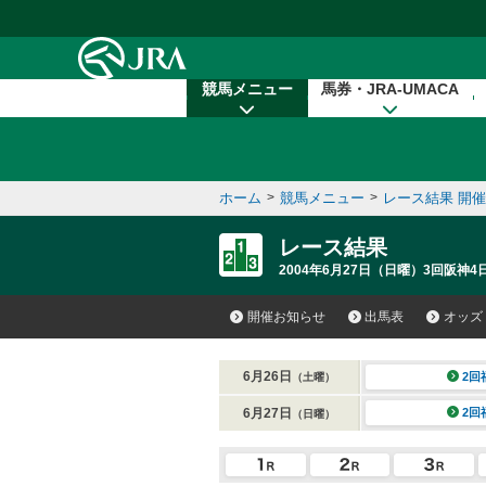
本文へ移動する
競馬メニュー
馬券・JRA-UMACA
ホーム
>
競馬メニュー
>
レース結果 開
レース結果
2004年6月27日（日曜）3回阪神4
開催お知らせ
出馬表
オッズ
6月26日
2回
（土曜）
6月27日
2回
（日曜）