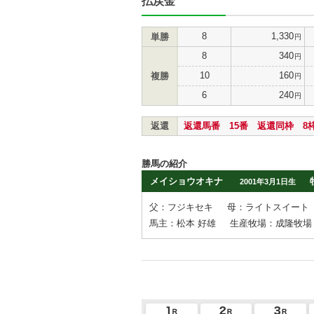
払戻金
8
1,330
単勝
円
8
340
円
10
160
複勝
円
6
240
円
返還
返還馬番 15番 返還同枠 8
勝馬の紹介
メイショウオキナ
2001年3月1日生
父：フジキセキ
母：ライトスイート
馬主：松本 好雄
生産牧場：成隆牧場