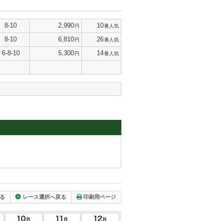
8-10
2,990
10
円
番人気
8-10
6,810
26
円
番人気
6-8-10
5,300
14
円
番人気
る
レース選択へ戻る
印刷用ページ