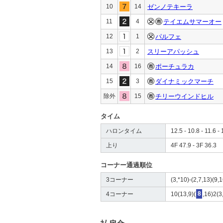
10
14
ゼンノテキーラ
11
4
テイエムサマーオー
12
1
パルフェ
13
2
スリーアパッシュ
14
16
ポーチュラカ
15
3
ダイナミックマーチ
除外
15
チリーウインドヒル
タイム
ハロンタイム
12.5 - 10.8 - 11.6 - 
上り
4F 47.9 - 3F 36.3
コーナー通過順位
3コーナー
(3,*10)-(2,7,13)(9,1
4コーナー
10(13,9)(
8
,16)2(3