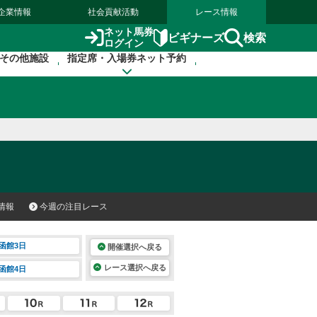
企業情報
社会貢献活動
レース情報
ネット馬券
検索
ビギナーズ
ログイン
その他施設
指定席・入場券ネット予約
情報
今週の注目レース
函館3日
開催選択へ戻る
レース選択へ戻る
函館4日