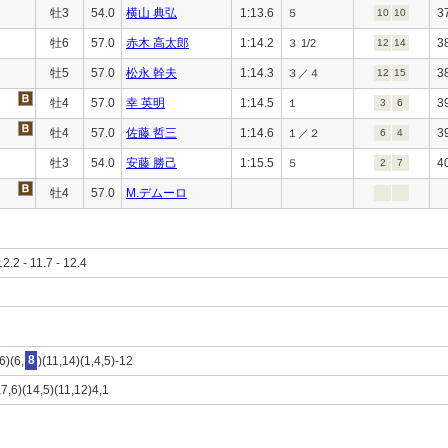
牡3
54.0
横山 典弘
1:13.6
3
５
10
10
牡6
57.0
赤木 高太郎
1:14.2
3
３ 1/2
12
14
牡5
57.0
松永 幹夫
1:14.3
3
３／４
12
15
牡4
57.0
幸 英明
1:14.5
3
１
3
6
牡4
57.0
佐藤 哲三
1:14.6
3
１／２
6
4
牡3
54.0
安藤 勝己
1:15.5
4
５
2
7
牡4
57.0
M.デムーロ
12.2 - 11.7 - 12.4
6)(6,
8
)(11,14)(1,4,5)-12
,7,6)(14,5)(11,12)4,1