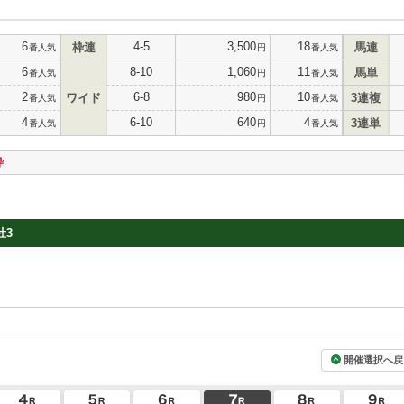
6
4-5
3,500
18
枠連
馬連
番人気
円
番人気
6
8-10
1,060
11
馬単
番人気
円
番人気
2
6-8
980
10
ワイド
3連複
番人気
円
番人気
4
6-10
640
4
3連単
番人気
円
番人気
枠
牡3
開催選択へ戻