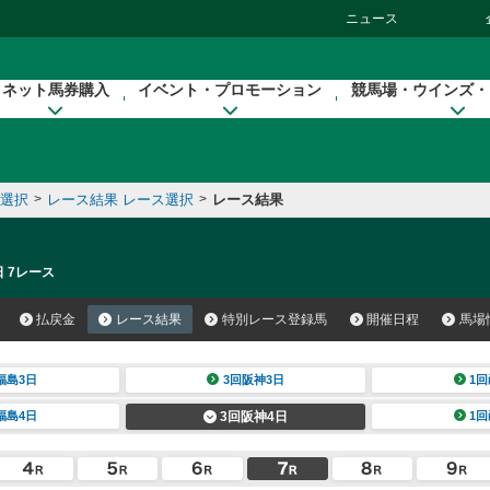
ニュース
ネット馬券購入
イベント・プロモーション
競馬場・ウインズ・
催選択
>
レース結果 レース選択
>
レース結果
日 7レース
払戻金
レース結果
特別レース登録馬
開催日程
馬場
福島3日
3回阪神3日
1回
福島4日
3回阪神4日
1回