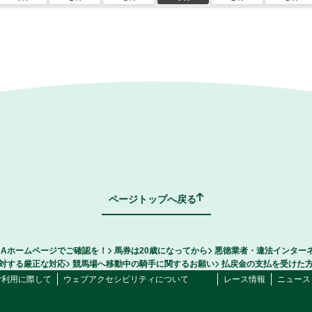
ページトップへ戻る
RAホームページでご確認を！
馬券は20歳になってから
悪徳業者・違法インター
対する厳正な対応
競馬場へ移動中の騎手に関するお願い
払戻金の支払を受けた
ご利用に際して
ウェブアクセシビリティについて
レース情報
ニュース