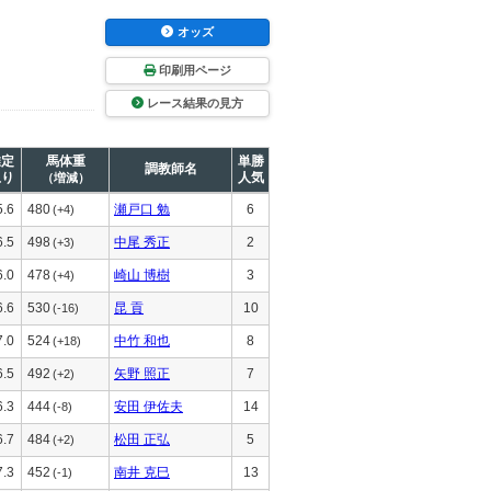
オッズ
印刷用ページ
レース結果の見方
推定
馬体重
単勝
調教師名
上り
人気
（増減）
5.6
480
瀬戸口 勉
6
(+4)
6.5
498
中尾 秀正
2
(+3)
6.0
478
崎山 博樹
3
(+4)
6.6
530
昆 貢
10
(-16)
7.0
524
中竹 和也
8
(+18)
6.5
492
矢野 照正
7
(+2)
6.3
444
安田 伊佐夫
14
(-8)
6.7
484
松田 正弘
5
(+2)
7.3
452
南井 克巳
13
(-1)