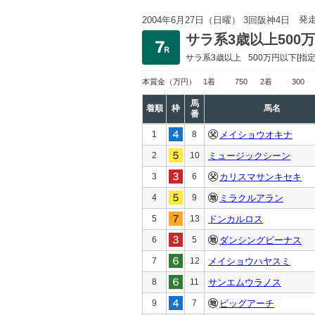
発
2004年6月27日（日曜） 3回阪神4日
サラ系3歳以上500
サラ系3歳以上
500万円以下
[指定
本賞金
（万円）
1着
750
2着
300
馬
着順
枠
馬名
番
1
8
メイショウオキナ
2
10
ミュージックシーン
3
6
カリスマサンキセキ
4
9
ミラクルアラン
5
13
ドンカルロス
6
5
ダンシングビーナス
7
12
メイショウハヤスミ
8
11
サンエムウラノス
9
7
ビッグアーチ