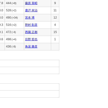
7.8
444
藤原 英昭
9
(+8)
8.0
528
鹿戸 幸治
11
(+2)
8.0
490
宮本 博
12
(+34)
9.3
516
野村 彰彦
4
(+2)
9.1
472
西園 正都
15
(-4)
0.6
498
目野 哲也
1
(+4)
436
角居 勝彦
(-8)