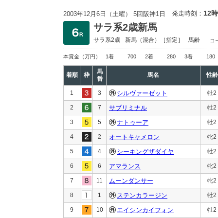
12時
発走時刻：
2003年12月6日（土曜） 5回阪神1日
サラ系2歳新馬
サラ系2歳
新馬
（混合）［指定］
馬齢
コ
本賞金
（万円）
1着
700
2着
280
3着
180
馬
着順
枠
馬名
性齢
番
1
3
シルヴァーゼット
牡2
2
7
サブリミナル
牡2
3
5
ナトゥーア
牡2
4
2
オートキャメロン
牝2
5
4
シーキングザダイヤ
牡2
6
6
アマランス
牝2
7
11
ムーンダンサー
牝2
8
1
ステンカラージン
牡2
9
10
エイシンカイフォン
牡2