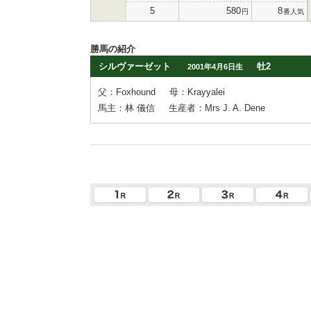
5
580
8
円
番人気
勝馬の紹介
シルヴァーゼット
牡2
2001年4月6日生
父：Foxhound
母：Krayyalei
馬主：林 儀信
生産者：Mrs J. A. Dene