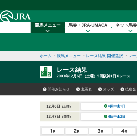
本文へ移動する
競馬メニュー
馬券・JRA-UMACA
ネット馬券
ホーム
>
競馬メニュー
>
レース結果 開催選択
>
レー
レース結果
2003年12月6日（土曜）5回阪神1日 6レース
開催お知らせ
出馬表
オッズ
払戻金
12月6日
6回中山1日
（土曜）
12月7日
6回中山2日
（日曜）