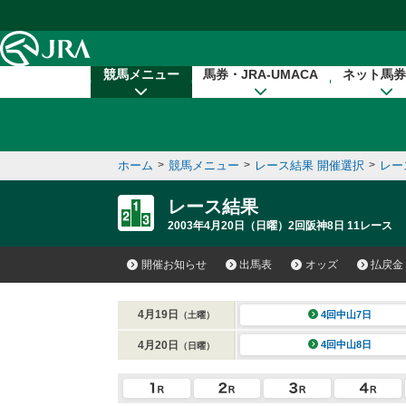
本文へ移動する
競馬メニュー
馬券・JRA-UMACA
ネット馬券
ホーム
>
競馬メニュー
>
レース結果 開催選択
>
レー
レース結果
2003年4月20日（日曜）2回阪神8日 11レース
開催お知らせ
出馬表
オッズ
払戻金
4月19日
4回中山7日
（土曜）
4月20日
4回中山8日
（日曜）