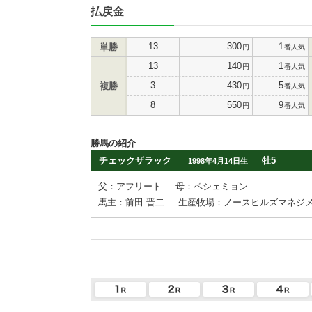
払戻金
13
300
1
単勝
円
番人気
13
140
1
円
番人気
3
430
5
複勝
円
番人気
8
550
9
円
番人気
勝馬の紹介
チェックザラック
牡5
1998年4月14日生
父：アフリート
母：ペシェミョン
馬主：前田 晋二
生産牧場：ノースヒルズマネジ