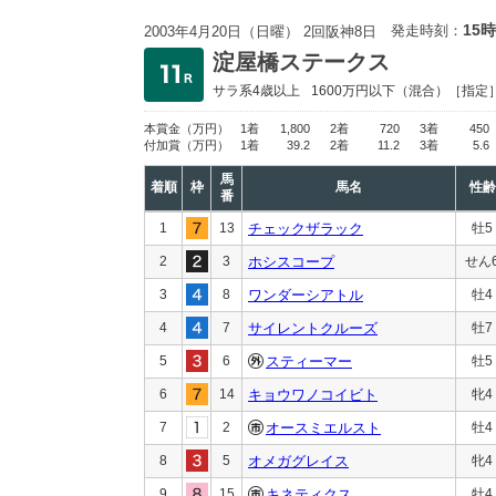
15時
発走時刻：
2003年4月20日（日曜） 2回阪神8日
淀屋橋ステークス
サラ系4歳以上
1600万円以下
（混合）［指定
本賞金
（万円）
1着
1,800
2着
720
3着
450
付加賞
（万円）
1着
39.2
2着
11.2
3着
5.6
馬
着順
枠
馬名
性齢
番
1
13
チェックザラック
牡5
2
3
ホシスコープ
せん
3
8
ワンダーシアトル
牡4
4
7
サイレントクルーズ
牡7
5
6
スティーマー
牡5
6
14
キョウワノコイビト
牝4
7
2
オースミエルスト
牡4
8
5
オメガグレイス
牝4
9
15
キネティクス
牡4