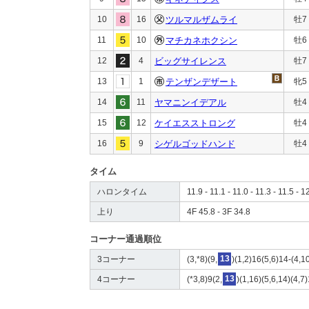
10
16
ツルマルザムライ
牡7
11
10
マチカネホクシン
牡6
12
4
ビッグサイレンス
牡7
13
1
テンザンデザート
牝5
14
11
ヤマニンイデアル
牡4
15
12
ケイエスストロング
牡4
16
9
シゲルゴッドハンド
牡4
タイム
ハロンタイム
11.9 - 11.1 - 11.0 - 11.3 - 11.5 - 1
上り
4F 45.8 - 3F 34.8
コーナー通過順位
3コーナー
(3,*8)(9,
13
)(1,2)16(5,6)14-(4,1
4コーナー
(*3,8)9(2,
13
)(1,16)(5,6,14)(4,7