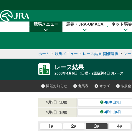
本文へ移動する
競馬メニュー
馬券・JRA-UMACA
ネット馬券
ホーム
>
競馬メニュー
>
レース結果 開催選択
>
レー
レース結果
2003年4月6日（日曜）2回阪神4日 3レース
開催お知らせ
出馬表
オッズ
払戻金
4月5日
4回中山3日
（土曜）
4月6日
4回中山4日
（日曜）