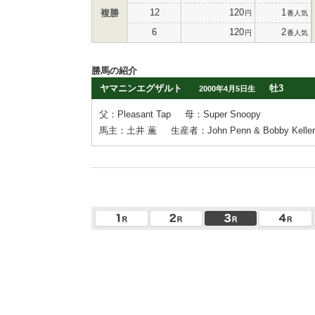
12
120
1
複勝
円
番人気
6
120
2
円
番人気
勝馬の紹介
ヤマニンエグザルト
牡3
2000年4月5日生
父：Pleasant Tap
母：Super Snoopy
馬主：土井 薫
生産者：John Penn & Bobby Keller