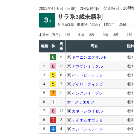
10時
発走時刻：
2003年4月6日（日曜） 2回阪神4日
サラ系3歳未勝利
サラ系3歳
未勝利
（混合）［指定］
馬齢
本賞金
（万円）
1着
510
2着
200
3着
130
馬
着順
枠
馬名
性齢
番
1
9
ヤマニンエグザルト
牡3
2
12
アウゲンミラクル
牡3
3
6
ハートビートラン
牡3
4
7
ゲイリークィンビー
牝3
5
11
インクレイーブレ
牡3
6
1
オースミエルフ
牝3
7
13
カネトシカイゼル
牡3
8
3
テイエムオゴジョ
牝3
9
4
エンドレスシーン
牡3