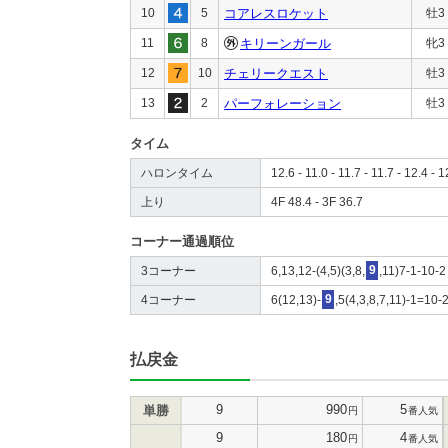
10
5
コアレスロケット
牡3
11
8
キリーンガール
牝3
12
10
チェリークエスト
牡3
13
2
パーフォレーション
牡3
タイム
ハロンタイム
12.6 - 11.0 - 11.7 - 11.7 - 12.4 - 1
上り
4F 48.4 - 3F 36.7
コーナー通過順位
3コーナー
6,13,12-(4,5)(3,8,
9
,11)7-1-10-2
4コーナー
6(12,13)-
9
,5(4,3,8,7,11)-1=10-
払戻金
9
990
5
単勝
円
番人気
9
180
4
円
番人気