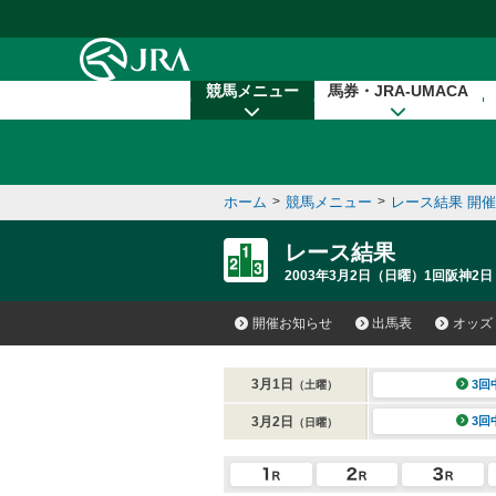
本文へ移動する
競馬メニュー
馬券・JRA-UMACA
ホーム
>
競馬メニュー
>
レース結果 開
レース結果
2003年3月2日（日曜）1回阪神2日
開催お知らせ
出馬表
オッズ
3月1日
3回
（土曜）
3月2日
3回
（日曜）