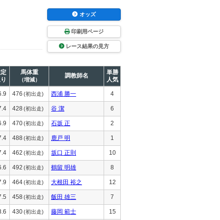
オッズ
印刷用ページ
レース結果の見方
推定
馬体重
単勝
調教師名
上り
人気
（増減）
6.9
476
西浦 勝一
4
(初出走)
7.4
428
谷 潔
6
(初出走)
6.9
470
石坂 正
2
(初出走)
7.4
488
鹿戸 明
1
(初出走)
7.4
462
坂口 正則
10
(初出走)
6.6
492
鶴留 明雄
8
(初出走)
7.9
464
大根田 裕之
12
(初出走)
7.5
458
飯田 雄三
7
(初出走)
8.6
430
藤岡 範士
15
(初出走)