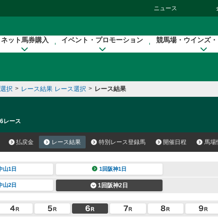
ニュース
ネット馬券購入
イベント・プロモーション
競馬場・ウインズ・
催選択
>
レース結果 レース選択
>
レース結果
 6レース
払戻金
レース結果
特別レース登録馬
開催日程
馬場
中山1日
1回阪神1日
中山2日
1回阪神2日