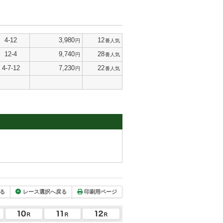
4-12
3,980
12
円
番人気
12-4
9,740
28
円
番人気
4-7-12
7,230
22
円
番人気
る
レース選択へ戻る
印刷用ページ