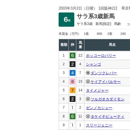
発走
2003年3月2日（日曜） 1回阪神2日
サラ系3歳新馬
サラ系3歳
新馬
[指定]
馬齢
コ
本賞金
（万円）
1着
600
2着
240
馬
着順
枠
馬名
番
1
12
ホッコーロバリー
2
4
シャンゴ
3
7
ダンツクレバー
4
15
ケイアイパルサー
5
14
タイメジャー
6
3
ツルガオカダイモン
7
2
ゼンノカシュー
8
11
タケイチビューティ
9
1
スリージェニー