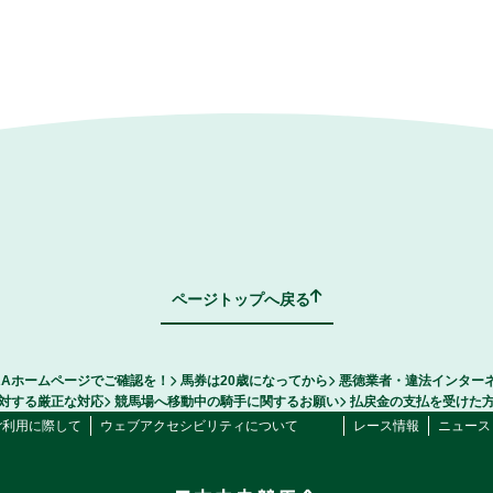
ページトップへ戻る
RAホームページでご確認を！
馬券は20歳になってから
悪徳業者・違法インター
対する厳正な対応
競馬場へ移動中の騎手に関するお願い
払戻金の支払を受けた
ご利用に際して
ウェブアクセシビリティについて
レース情報
ニュース