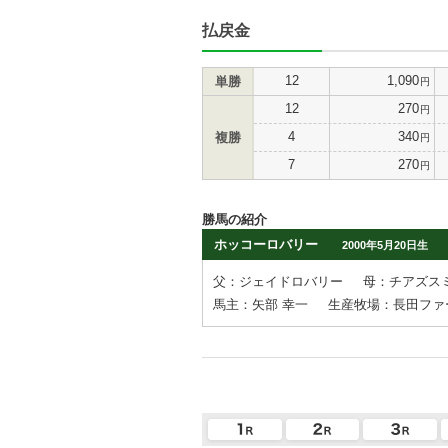
払戻金
12
1,090
単勝
円
12
270
円
4
340
複勝
円
7
270
円
勝馬の紹介
ホッコーロバリー
2000年5月20日生
父：ジェイドロバリー
母：チアズス
馬主：矢部 幸一
生産牧場：長田ファ