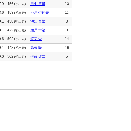
7.9
456
田中 章博
13
(初出走)
8.6
458
小原 伊佐美
11
(初出走)
9.1
458
池江 泰郎
3
(初出走)
8.1
472
鹿戸 幸治
9
(初出走)
0.6
502
渡辺 栄
14
(初出走)
9.1
448
高橋 隆
16
(初出走)
9.6
502
伊藤 雄二
5
(初出走)