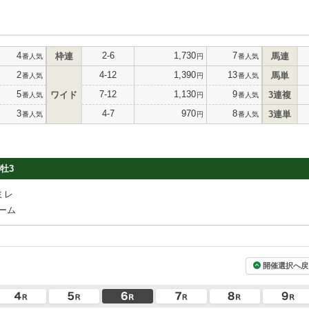
4
2-6
1,730
7
枠連
馬連
番人気
円
番人気
2
4-12
1,390
13
馬単
番人気
円
番人気
5
7-12
1,130
9
ワイド
3連複
番人気
円
番人気
3
4-7
970
8
3連単
番人気
円
番人気
牡3
ミレ
ーム
開催選択へ戻