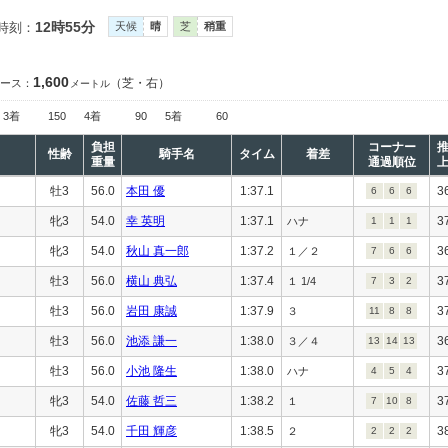
12時55分
時刻：
天候
晴
芝
稍重
1,600
（芝・右）
ース：
メートル
3着
150
4着
90
5着
60
負担
コーナー
性齢
騎手名
タイム
着差
重量
通過順位
牡3
56.0
本田 優
1:37.1
3
6
6
6
牝3
54.0
幸 英明
1:37.1
3
ハナ
1
1
1
牝3
54.0
秋山 真一郎
1:37.2
3
１／２
7
6
6
牡3
56.0
横山 典弘
1:37.4
3
１ 1/4
7
3
2
牡3
56.0
岩田 康誠
1:37.9
3
３
11
8
8
牡3
56.0
池添 謙一
1:38.0
3
３／４
13
14
13
牡3
56.0
小池 隆生
1:38.0
3
ハナ
4
5
4
牝3
54.0
佐藤 哲三
1:38.2
3
１
7
10
8
牝3
54.0
千田 輝彦
1:38.5
3
２
2
2
2