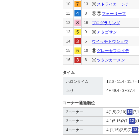
10
13
ストライカーシチー
11
8
フォーリーフ
12
16
プログラミング
13
9
アタゴサン
14
5
ウイッチトウショウ
15
10
グレーセフロイデ
16
6
ツタンカーメン
タイム
ハロンタイム
12.6 - 11.4 - 11.7 - 
上り
4F 49.4 - 3F 37.4
コーナー通過順位
2コーナー
4(1,5)(2,10)
12
(7,
3コーナー
4-1(5,15)2(7,
12
)(
4コーナー
4-(1,15)(2,5)(7,
12