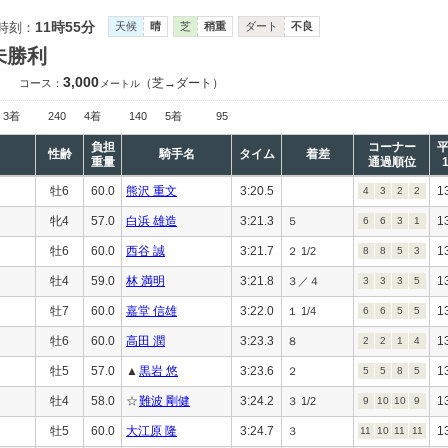
11時55分
時刻：
天候
晴
芝
稍重
ダート
不良
未勝利
3,000
（芝→ダート）
コース：
メートル
3着
240
4着
140
5着
95
負担
コーナー
性齢
騎手名
タイム
着差
重量
通過順位
牡6
60.0
熊沢 重文
3:20.5
1
4
3
2
2
牝4
57.0
白浜 雄造
3:21.3
1
５
6
6
3
1
牡6
60.0
西谷 誠
3:21.7
1
２ 1/2
8
8
5
3
牡4
59.0
林 満明
3:21.8
1
３／４
3
3
3
5
牡7
60.0
嘉堂 信雄
3:22.0
1
１ 1/4
6
6
5
5
牡6
60.0
高田 潤
3:23.3
1
８
2
2
1
4
牡5
57.0
▲
黒岩 悠
3:23.6
1
２
5
5
8
5
牡4
58.0
☆
難波 剛健
3:24.2
1
３ 1/2
9
10
10
9
牡5
60.0
大江原 隆
3:24.7
1
３
11
10
11
11