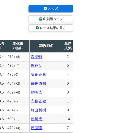
オッズ
印刷用ページ
レース結果の見方
平均
馬体重
単勝
調教師名
1F
人気
（増減）
3.4
472
森 秀行
2
(+8)
3.4
436
鹿戸 明
5
(-4)
3.4
476
安藤 正敏
4
(0)
3.5
454
白井 寿昭
6
(+2)
3.5
462
島崎 宏
3
(+6)
3.6
478
安藤 正敏
1
(-2)
3.6
484
崎山 博樹
9
(-2)
3.6
500
新川 恵
14
(-6)
3.6
478
坪 憲章
7
(+4)