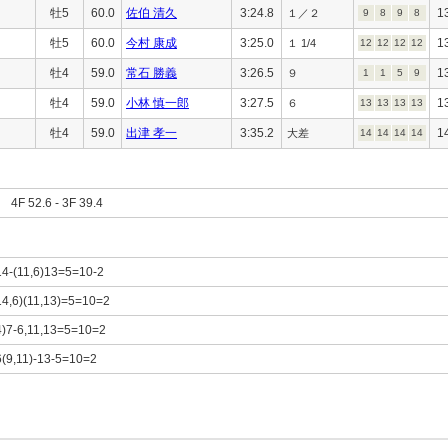
牡5
60.0
佐伯 清久
3:24.8
1
１／２
9
8
9
8
牡5
60.0
今村 康成
3:25.0
1
１ 1/4
12
12
12
12
牡4
59.0
常石 勝義
3:26.5
1
９
1
1
5
9
牡4
59.0
小林 慎一郎
3:27.5
1
６
13
13
13
13
牡4
59.0
出津 孝一
3:35.2
1
大差
14
14
14
14
F 52.6 - 3F 39.4
)14-(11,6)13=5=10-2
(14,6)(11,13)=5=10=2
14)7-6,11,13=5=10=2
6(9,11)-13-5=10=2