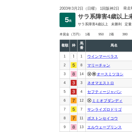
発走
2003年3月2日（日曜） 1回阪神2日
サラ系障害4歳以上
サラ系障害4歳以上
未勝利
定量
本賞金
（万円）
1着
950
2着
380
馬
着順
枠
馬名
番
1
1
ウインマーベラス
2
8
マリーチャン
3
14
オースミツヨシ
4
3
ネオマエストロ
5
4
セフティージャパン
6
12
ミミオブダンディ
7
7
サンライズロドリゴ
8
11
ボストンセイコウ
9
13
エルウェープリンス