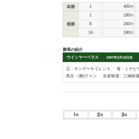
1
400
単勝
円
1
180
円
8
240
複勝
円
14
190
円
勝馬の紹介
ウインマーベラス
1997年2月10日生
父：サンデーサイレンス
母：ミヤビ
馬主：(株)ウイン
生産牧場：三城牧