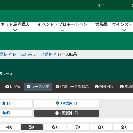
ニュース
ネット馬券購入
イベント・プロモーション
競馬場・ウインズ・
催選択
>
レース結果 レース選択
>
レース結果
 5レース
払戻金
レース結果
特別レース登録馬
開催日程
馬場
中山1日
1回阪神1日
中山2日
1回阪神2日