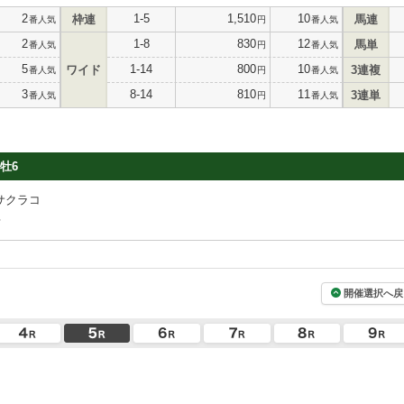
2
1-5
1,510
10
枠連
馬連
番人気
円
番人気
2
1-8
830
12
馬単
番人気
円
番人気
5
1-14
800
10
ワイド
3連複
番人気
円
番人気
3
8-14
810
11
3連単
番人気
円
番人気
牡6
サクラコ
場
開催選択へ戻