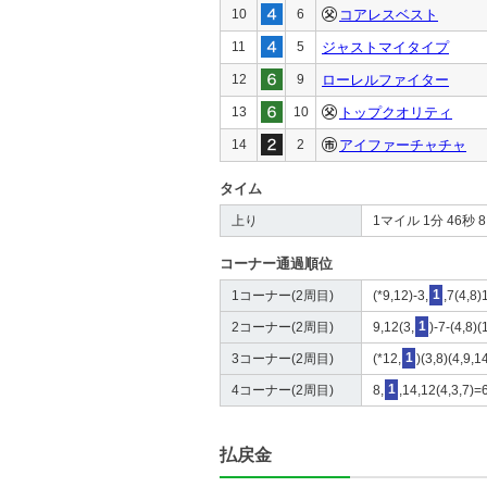
10
6
コアレスベスト
11
5
ジャストマイタイプ
12
9
ローレルファイター
13
10
トップクオリティ
14
2
アイファーチャチャ
タイム
上り
1マイル 1分 46秒 8 4
コーナー通過順位
1コーナー(2周目)
(*9,12)-3,
1
,7(4,8
2コーナー(2周目)
9,12(3,
1
)-7-(4,8)
3コーナー(2周目)
(*12,
1
)(3,8)(4,9,
4コーナー(2周目)
8,
1
,14,12(4,3,7)=
払戻金