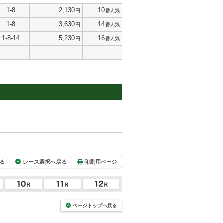
1-8
2,130
10
円
番人気
1-8
3,630
14
円
番人気
1-8-14
5,230
16
円
番人気
る
レース選択へ戻る
印刷用ページ
ページトップへ戻る