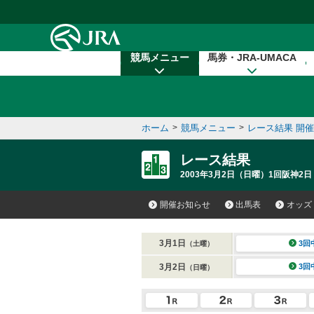
本文へ移動する
競馬メニュー
馬券・JRA-UMACA
ホーム
>
競馬メニュー
>
レース結果 開
レース結果
2003年3月2日（日曜）1回阪神2日
開催お知らせ
出馬表
オッズ
3月1日
3回
（土曜）
3月2日
3回
（日曜）