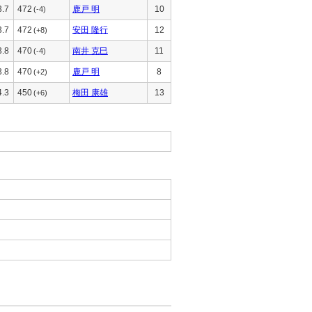
3.7
472
鹿戸 明
10
(-4)
3.7
472
安田 隆行
12
(+8)
3.8
470
南井 克巳
11
(-4)
3.8
470
鹿戸 明
8
(+2)
4.3
450
梅田 康雄
13
(+6)