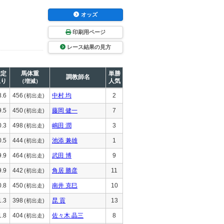
オッズ
印刷用ページ
レース結果の見方
推定
馬体重
単勝
調教師名
上り
人気
（増減）
8.6
456
中村 均
2
(初出走)
9.5
450
藤岡 健一
7
(初出走)
0.3
498
嶋田 潤
3
(初出走)
0.5
444
池添 兼雄
1
(初出走)
9.9
464
武田 博
9
(初出走)
9.9
442
角居 勝彦
11
(初出走)
0.8
450
南井 克巳
10
(初出走)
1.3
398
昆 貢
13
(初出走)
1.8
404
佐々木 晶三
8
(初出走)