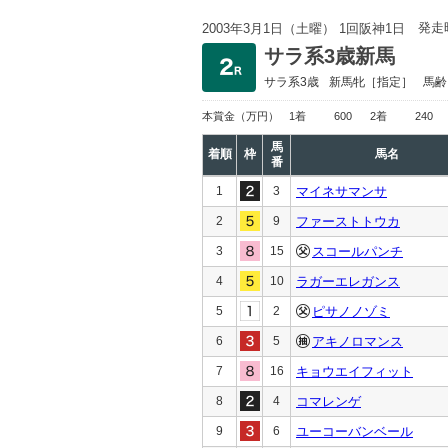
発走
2003年3月1日（土曜） 1回阪神1日
サラ系3歳新馬
サラ系3歳
新馬
牝［指定］
馬齢
本賞金
（万円）
1着
600
2着
240
馬
着順
枠
馬名
番
1
3
マイネサマンサ
2
9
ファーストトウカ
3
15
スコールパンチ
4
10
ラガーエレガンス
5
2
ピサノノゾミ
6
5
アキノロマンス
7
16
キョウエイフィット
8
4
コマレンゲ
9
6
ユーコーバンベール