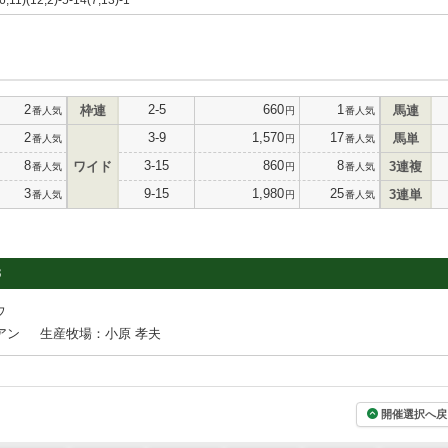
2
2-5
660
1
枠連
馬連
番人気
円
番人気
2
3-9
1,570
17
馬単
番人気
円
番人気
8
3-15
860
8
ワイド
3連複
番人気
円
番人気
3
9-15
1,980
25
3連単
番人気
円
番人気
3
ウ
アン
生産牧場：小原 孝夫
開催選択へ戻