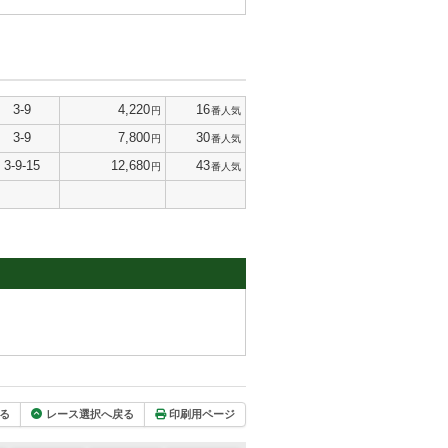
3-9
4,220
16
円
番人気
3-9
7,800
30
円
番人気
3-9-15
12,680
43
円
番人気
る
レース選択へ戻る
印刷用ページ