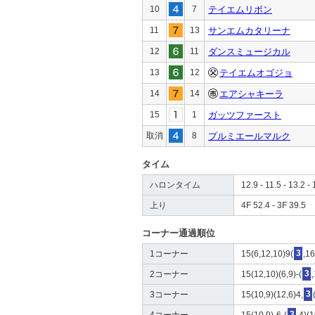
10
7
テイエムリボン
11
13
サンエムカタリーナ
12
11
ダンスミュージカル
13
12
テイエムオゴジョ
14
14
エアシャキーラ
15
1
ガッツファースト
取消
8
プルミエールマルク
タイム
ハロンタイム
12.9 - 11.5 - 13.2 - 
上り
4F 52.4 - 3F 39.5
コーナー通過順位
1コーナー
15(6,12,10)9(
3
,16
2コーナー
15(12,10)(6,9)-(
3
3コーナー
15(10,9)(12,6)4,
3
4コーナー
15(10,9)-6-(
3
,4)(