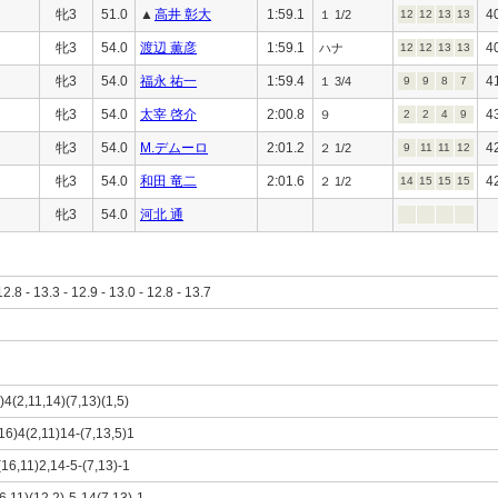
牝3
51.0
▲
高井 彰大
1:59.1
4
１ 1/2
12
12
13
13
牝3
54.0
渡辺 薫彦
1:59.1
4
ハナ
12
12
13
13
牝3
54.0
福永 祐一
1:59.4
4
１ 3/4
9
9
8
7
牝3
54.0
太宰 啓介
2:00.8
4
９
2
2
4
9
牝3
54.0
M.デムーロ
2:01.2
4
２ 1/2
9
11
11
12
牝3
54.0
和田 竜二
2:01.6
4
２ 1/2
14
15
15
15
牝3
54.0
河北 通
12.8 - 13.3 - 12.9 - 13.0 - 12.8 - 13.7
)4(2,11,14)(7,13)(1,5)
,16)4(2,11)14-(7,13,5)1
(16,11)2,14-5-(7,13)-1
16,11)(12,2)-5-14(7,13)-1