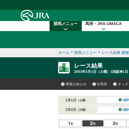
本文へ移動する
競馬メニュー
馬券・JRA-UMACA
ホーム
>
競馬メニュー
>
レース結果 開
レース結果
2003年3月1日（土曜）1回阪神1日
開催お知らせ
出馬表
オッズ
3月1日
3回
（土曜）
3月2日
3回
（日曜）