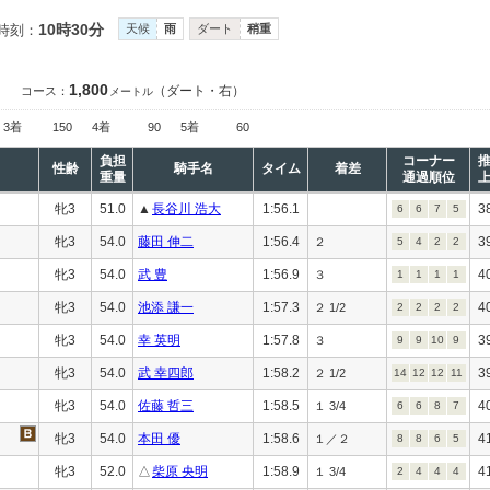
10時30分
時刻：
天候
雨
ダート
稍重
1,800
（ダート・右）
コース：
メートル
3着
150
4着
90
5着
60
負担
コーナー
性齢
騎手名
タイム
着差
重量
通過順位
牝3
51.0
▲
長谷川 浩大
1:56.1
3
6
6
7
5
牝3
54.0
藤田 伸二
1:56.4
3
２
5
4
2
2
牝3
54.0
武 豊
1:56.9
4
３
1
1
1
1
牝3
54.0
池添 謙一
1:57.3
4
２ 1/2
2
2
2
2
牝3
54.0
幸 英明
1:57.8
3
３
9
9
10
9
牝3
54.0
武 幸四郎
1:58.2
3
２ 1/2
14
12
12
11
牝3
54.0
佐藤 哲三
1:58.5
4
１ 3/4
6
6
8
7
牝3
54.0
本田 優
1:58.6
4
１／２
8
8
6
5
牝3
52.0
△
柴原 央明
1:58.9
4
１ 3/4
2
4
4
4