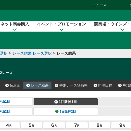
ニュース
ネット馬券購入
イベント・プロモーション
競馬場・ウインズ・
催選択
>
レース結果 レース選択
>
レース結果
 2レース
払戻金
レース結果
特別レース登録馬
開催日程
馬場
中山1日
1回阪神1日
中山2日
1回阪神2日