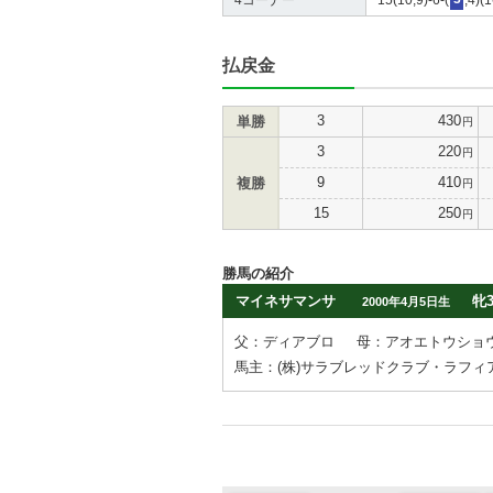
払戻金
3
430
単勝
円
3
220
円
9
410
複勝
円
15
250
円
勝馬の紹介
マイネサマンサ
牝
2000年4月5日生
父：ディアブロ
母：アオエトウショ
馬主：(株)サラブレッドクラブ・ラフィ