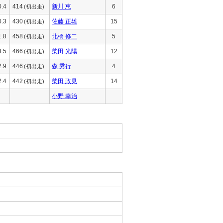
0.4
414
新川 恵
6
(初出走)
0.3
430
佐藤 正雄
15
(初出走)
1.8
458
北橋 修二
5
(初出走)
3.5
466
柴田 光陽
12
(初出走)
2.9
446
森 秀行
4
(初出走)
2.4
442
柴田 政見
14
(初出走)
小野 幸治