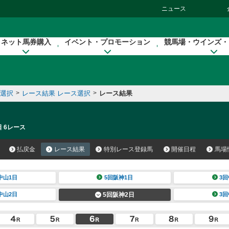
ニュース
ネット馬券購入
イベント・プロモーション
競馬場・ウインズ・
催選択
>
レース結果 レース選択
>
レース結果
日 6レース
払戻金
レース結果
特別レース登録馬
開催日程
馬場
中山1日
5回阪神1日
3回
中山2日
5回阪神2日
3回