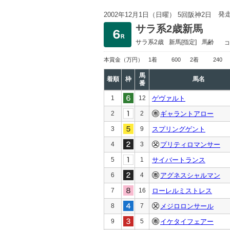
発
2002年12月1日（日曜） 5回阪神2日
サラ系2歳新馬
サラ系2歳
新馬
[指定]
馬齢
コ
本賞金
（万円）
1着
600
2着
240
馬
着順
枠
馬名
番
1
12
ゲヴァルト
2
2
ギャラントアロー
3
9
スプリングゲント
4
3
プリティロマンサー
5
1
サイバートランス
6
4
アグネスシャルマン
7
16
ローレルミストレス
8
7
メジロロンサール
9
5
イケタイフェアー