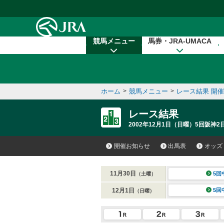
本文へ移動する
競馬メニュー
馬券・JRA-UMACA
ホーム
>
競馬メニュー
>
レース結果 開
レース結果
2002年12月1日（日曜）5回阪神2
開催お知らせ
出馬表
オッズ
11月30日
5回
（土曜）
12月1日
5回
（日曜）