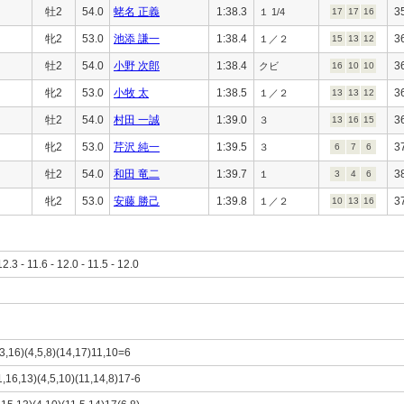
牡2
54.0
蛯名 正義
1:38.3
3
１ 1/4
17
17
16
牝2
53.0
池添 謙一
1:38.4
3
１／２
15
13
12
牡2
54.0
小野 次郎
1:38.4
3
クビ
16
10
10
牝2
53.0
小牧 太
1:38.5
3
１／２
13
13
12
牡2
54.0
村田 一誠
1:39.0
3
３
13
16
15
牝2
53.0
芹沢 純一
1:39.5
3
３
6
7
6
牡2
54.0
和田 竜二
1:39.7
3
１
3
4
6
牝2
53.0
安藤 勝己
1:39.8
3
１／２
10
13
16
12.3 - 11.6 - 12.0 - 11.5 - 12.0
13,16)(4,5,8)(14,17)11,10=6
1,16,13)(4,5,10)(11,14,8)17-6