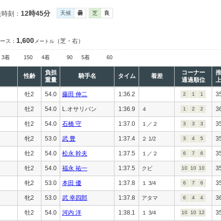
12時45分
走時刻：
天候
曇
芝
良
1,600
（芝・右）
ース：
メートル
3着
150
4着
90
5着
60
負担
コーナー
性齢
騎手名
タイム
着差
重量
通過順位
牡2
54.0
藤田 伸二
1:36.2
3
2
1
1
牡2
54.0
L.オサリバン
1:36.9
3
４
1
2
2
牡2
54.0
石橋 守
1:37.0
3
１／２
3
3
3
牝2
53.0
武 豊
1:37.4
3
２ 1/2
3
4
5
牡2
54.0
松永 幹夫
1:37.5
3
１／２
6
7
6
牡2
54.0
福永 祐一
1:37.5
3
クビ
10
10
10
牝2
53.0
本田 優
1:37.8
3
１ 3/4
6
7
6
牝2
53.0
武 幸四郎
1:37.8
3
アタマ
6
4
4
牡2
54.0
河内 洋
1:38.1
3
１ 3/4
10
10
12