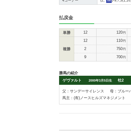
4コーナー
(2,*
12
)-9,7,3(1,16
払戻金
12
120
単勝
円
12
110
円
2
750
複勝
円
9
700
円
勝馬の紹介
ゲヴァルト
牡2
2000年3月5日生
父：サンデーサイレンス
母：ブルー
馬主：(有)ノースヒルズマネジメント