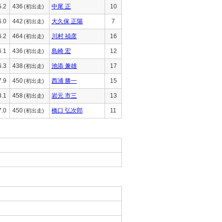
5.2
436
中尾 正
10
(初出走)
6.0
442
大久保 正陽
7
(初出走)
6.2
464
川村 禎彦
16
(初出走)
6.1
436
島崎 宏
12
(初出走)
6.3
438
池添 兼雄
17
(初出走)
7.9
450
西浦 勝一
15
(初出走)
8.1
458
岩元 市三
13
(初出走)
7.0
450
橋口 弘次郎
11
(初出走)