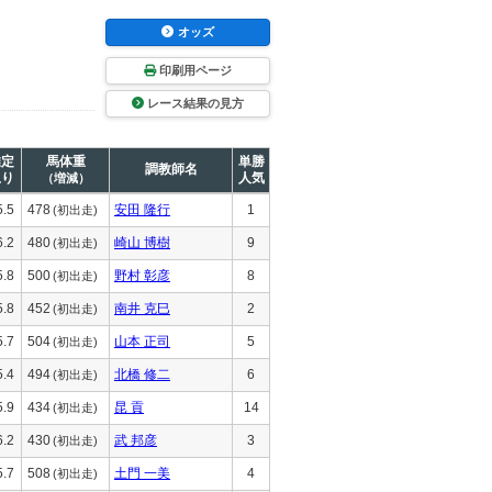
オッズ
印刷用ページ
レース結果の見方
推定
馬体重
単勝
調教師名
上り
人気
（増減）
5.5
478
安田 隆行
1
(初出走)
6.2
480
崎山 博樹
9
(初出走)
5.8
500
野村 彰彦
8
(初出走)
5.8
452
南井 克巳
2
(初出走)
5.7
504
山本 正司
5
(初出走)
5.4
494
北橋 修二
6
(初出走)
5.9
434
昆 貢
14
(初出走)
6.2
430
武 邦彦
3
(初出走)
5.7
508
土門 一美
4
(初出走)