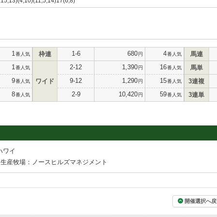
,15,13)(4,10)(11,5,14)17(6,8)
1
1-6
680
4
枠連
馬連
番人気
円
番人気
1
2-12
1,390
16
馬単
番人気
円
番人気
9
9-12
1,290
15
ワイド
3連複
番人気
円
番人気
8
2-9
10,420
59
3連単
番人気
円
番人気
ハワイ
生産牧場：ノースヒルズマネジメント
開催選択へ戻