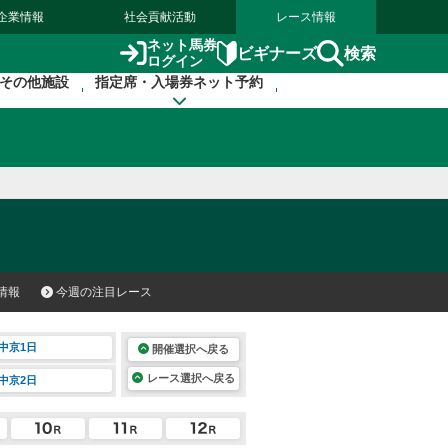
企業情報
社会貢献活動
レース情報
ネット馬券
検索
ビギナーズ
ログイン
その他施設
指定席・入場券ネット予約
情報
今週の注目レース
中京1日
開催選択へ戻る
レース選択へ戻る
中京2日