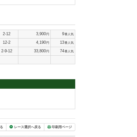
2-12
3,900
9
円
番人気
12-2
4,190
13
円
番人気
2-9-12
33,800
74
円
番人気
る
レース選択へ戻る
印刷用ページ