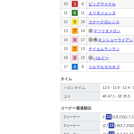
10
6
ビッグマイケル
11
11
エリモジェンヌ
12
10
スナークロレンス
13
14
マツリダメロン
14
17
キンショーライアン
15
13
テイエムランラン
16
15
バルドー
17
8
ツルマルヨカオゴ
タイム
ハロンタイム
12.5 - 11.9 - 12.4 - 
上り
4F 47.1 - 3F 35.5
コーナー通過順位
2コーナー
2,
12
(3,9,15)(1,7,
3コーナー
(2,*
12
)-9(3,7,15)(