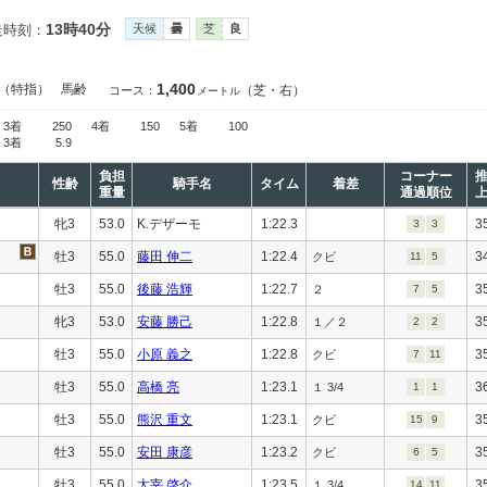
13時40分
走時刻：
天候
曇
芝
良
1,400
（特指）
馬齢
（芝・右）
コース：
メートル
3着
250
4着
150
5着
100
3着
5.9
負担
コーナー
性齢
騎手名
タイム
着差
重量
通過順位
牝3
53.0
K.デザーモ
1:22.3
3
3
3
牡3
55.0
藤田 伸二
1:22.4
3
クビ
11
5
牡3
55.0
後藤 浩輝
1:22.7
3
２
7
5
牝3
53.0
安藤 勝己
1:22.8
3
１／２
2
2
牡3
55.0
小原 義之
1:22.8
3
クビ
7
11
牡3
55.0
高橋 亮
1:23.1
3
１ 3/4
1
1
牡3
55.0
熊沢 重文
1:23.1
3
クビ
15
9
牡3
55.0
安田 康彦
1:23.2
3
クビ
6
5
牡3
55.0
太宰 啓介
1:23.5
3
１ 3/4
14
11