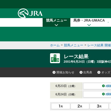
本文へ移動する
競馬メニュー
馬券・JRA-UMACA
ホーム
>
競馬メニュー
>
レース結果 開
レース結果
2001年6月24日（日曜）3回阪神4
開催お知らせ
出馬表
オッズ
6月23日
2回
（土曜）
6月24日
2回
（日曜）