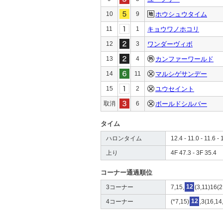
10
9
ホウシュウタイム
11
1
キョウワノホコリ
12
3
ワンダーヴィボ
13
4
カンファーワールド
14
11
マルシゲサンデー
15
2
ユウセイント
取消
6
ボールドシルバー
タイム
ハロンタイム
12.4 - 11.0 - 11.6 - 
上り
4F 47.3 - 3F 35.4
コーナー通過順位
3コーナー
7,15,
12
(3,11)16(2
4コーナー
(*7,15)
12
,3(16,14