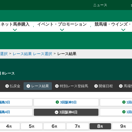
ニュース
ネット馬券購入
イベント・プロモーション
競馬場・ウインズ・
催選択
>
レース結果 レース選択
>
レース結果
日 8レース
払戻金
レース結果
特別レース登録馬
開催日程
馬場
福島3日
3回阪神3日
1回
福島4日
3回阪神4日
1回