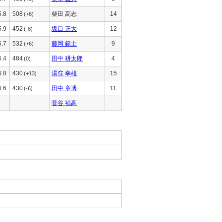
5.8
508
柴田 高志
14
(+6)
5.9
452
坂口 正大
12
(-8)
6.7
532
藤岡 範士
9
(+6)
6.4
484
田中 耕太郎
4
(0)
6.8
430
湯窪 幸雄
15
(+13)
6.6
430
田中 章博
11
(-6)
菅谷 禎高