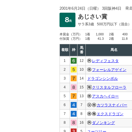
発
2001年6月24日（日曜） 3回阪神4日
あじさい賞
サラ系3歳
500万円以下
（混合）
本賞金
（万円）
1着
1,000
2着
400
付加賞
（万円）
1着
41.3
2着
11.8
馬
着順
枠
馬名
番
1
12
レディフェスタ
2
10
フォーレルアゲイン
3
14
ドラゴンシンボル
4
15
クリスタルフローラ
5
13
アスカヘイロー
6
7
カツラスナイパー
7
8
エクスドラゴン
8
16
ダノンキング
9
5
ユーツリー