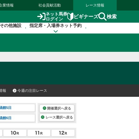
企業情報
社会貢献活動
レース情報
ネット馬券
検索
ビギナーズ
ログイン
その他施設
指定席・入場券ネット予約
情報
今週の注目レース
函館5日
開催選択へ戻る
レース選択へ戻る
函館6日