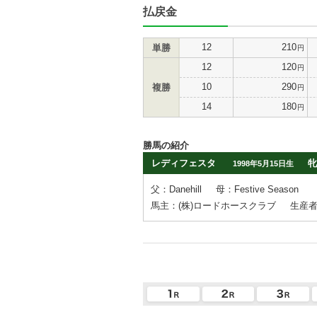
払戻金
12
210
単勝
円
12
120
円
10
290
複勝
円
14
180
円
勝馬の紹介
レディフェスタ
牝
1998年5月15日生
父：Danehill
母：Festive Season
馬主：(株)ロードホースクラブ
生産者：E