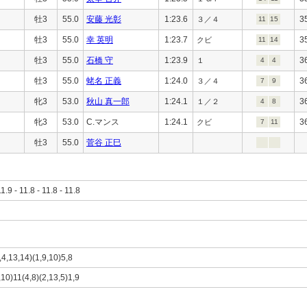
牡3
55.0
安藤 光彰
1:23.6
3
３／４
11
15
牡3
55.0
幸 英明
1:23.7
3
クビ
11
14
牡3
55.0
石橋 守
1:23.9
3
１
4
4
牡3
55.0
蛯名 正義
1:24.0
3
３／４
7
9
牝3
53.0
秋山 真一郎
1:24.1
3
１／２
4
8
牝3
53.0
C.マンス
1:24.1
3
クビ
7
11
牡3
55.0
菅谷 正巳
11.9 - 11.8 - 11.8 - 11.8
,4,13,14)(1,9,10)5,8
,10)11(4,8)(2,13,5)1,9