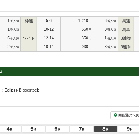
1
5-6
1,210
3
枠連
馬連
番人気
円
番人気
1
10-12
550
3
馬単
番人気
円
番人気
5
12-14
350
1
ワイド
3連複
番人気
円
番人気
2
10-14
930
8
3連単
番人気
円
番人気
3
clipse Bloodstock
開催選択へ戻