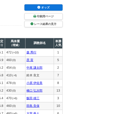
オッズ
印刷用ページ
レース結果の見方
推定
馬体重
単勝
調教師名
上り
人気
（増減）
5.1
472
森 秀行
1
(+10)
4.9
460
昆 貢
5
(0)
5.2
454
中尾 謙太郎
2
(0)
5.8
410
鈴木 良文
7
(-4)
5.1
478
小原 伊佐美
8
(0)
6.2
430
橋口 弘次郎
13
(0)
5.4
470
飯田 雄三
3
(+6)
5.8
460
田島 良保
10
(0)
5.7
460
太宰 義人
6
(+6)