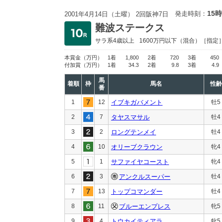
15時
発走時刻：
2001年4月14日（土曜） 2回阪神7日
難波ステークス
サラ系4歳以上
1600万円以下
（混合）［指定
本賞金
（万円）
1着
1,800
2着
720
3着
450
付加賞
（万円）
1着
34.3
2着
9.8
3着
4.9
馬
着順
枠
馬名
性齢
番
1
12
イブキガバメント
牡5
2
7
タヤスマサル
牡4
3
2
ロングテンメイ
牡4
4
10
オリーブクラウン
牝4
5
1
サファイヤコースト
牝4
6
3
アンクルスーパー
牡4
7
13
トップコマンダー
牡4
8
11
ブルーエンプレス
牝5
9
4
トウカイティアラ
牝5