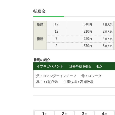
払戻金
12
510
1
単勝
円
番人気
12
210
2
円
番人気
7
220
4
複勝
円
番人気
2
570
8
円
番人気
勝馬の紹介
イブキガバメント
牡5
1996年4月20日生
父：コマンダーインチーフ
母：ロジータ
馬主：(有)伊吹
生産牧場：高瀬牧場