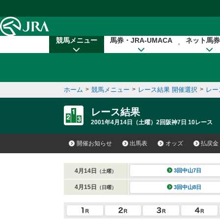
本文へ移動する
競馬メニュー
馬券・JRA-UMACA
ネット馬券
ホーム
>
競馬メニュー
>
レース結果 開催選択
>
レー
レース結果
2001年4月14日（土曜）2回阪神7日 10レース
開催お知らせ
出馬表
オッズ
払戻金
4月14日
3回中山7日
（土曜）
4月15日
3回中山8日
（日曜）