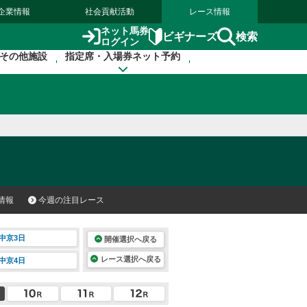
企業情報
社会貢献活動
レース情報
ネット馬券
検索
ビギナーズ
ログイン
その他施設
指定席・入場券ネット予約
情報
今週の注目レース
中京3日
開催選択へ戻る
レース選択へ戻る
中京4日