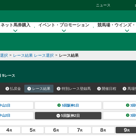
ニュース
ネット馬券購入
イベント・プロモーション
競馬場・ウインズ・
催選択
>
レース結果 レース選択
>
レース結果
日 9レース
払戻金
レース結果
特別レース登録馬
開催日程
馬場
中山1日
5回阪神1日
3回
中山2日
5回阪神2日
3回