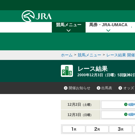
本文へ移動する
競馬メニュー
馬券・JRA-UMACA
ホーム
>
競馬メニュー
>
レース結果 開
レース結果
2000年12月3日（日曜）5回阪神2
開催お知らせ
出馬表
オッズ
12月2日
6回
（土曜）
12月3日
6回
（日曜）