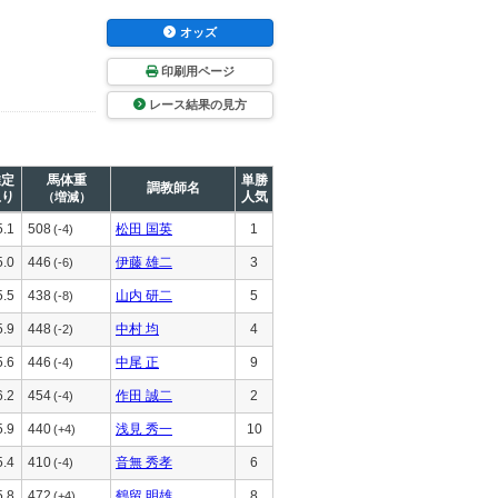
オッズ
印刷用ページ
レース結果の見方
推定
馬体重
単勝
調教師名
上り
人気
（増減）
5.1
508
松田 国英
1
(-4)
5.0
446
伊藤 雄二
3
(-6)
5.5
438
山内 研二
5
(-8)
5.9
448
中村 均
4
(-2)
5.6
446
中尾 正
9
(-4)
6.2
454
作田 誠二
2
(-4)
5.9
440
浅見 秀一
10
(+4)
5.4
410
音無 秀孝
6
(-4)
5.8
472
鶴留 明雄
8
(+4)