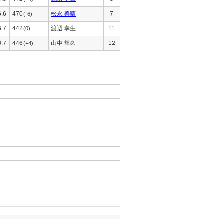
6.6
470
松永 善晴
7
(-6)
6.7
442
渡辺 幸生
11
(0)
8.7
446
山中 輝久
12
(+4)