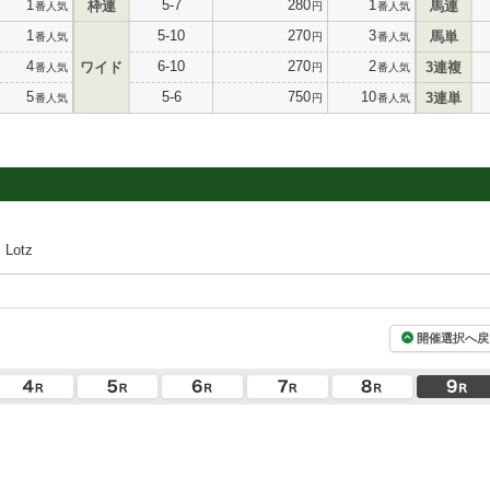
1
5-7
280
1
枠連
馬連
番人気
円
番人気
1
5-10
270
3
馬単
番人気
円
番人気
4
6-10
270
2
ワイド
3連複
番人気
円
番人気
5
5-6
750
10
3連単
番人気
円
番人気
Lotz
開催選択へ戻