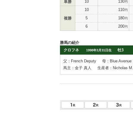
10
130
単勝
円
10
110
円
5
180
複勝
円
6
200
円
勝馬の紹介
クロフネ
牡3
1998年3月31日生
父：French Deputy
母：Blue Avenue
馬主：金子 真人
生産者：Nicholas M. 