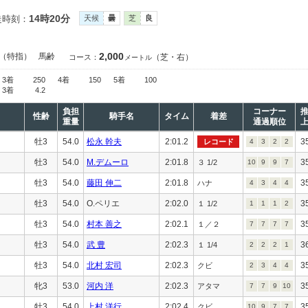
14時20分
走時刻：
天候
曇
芝
良
2,000
（特指）
馬齢
（芝・右）
コース：
メートル
3着
250
4着
150
5着
100
3着
4.2
負担
コーナー
性齢
騎手名
タイム
着差
重量
通過順位
牡3
54.0
松永 幹夫
2:01.2
3
レコード
4
3
2
2
牡3
54.0
M.デムーロ
2:01.8
3
３ 1/2
10
9
9
7
牡3
54.0
藤田 伸二
2:01.8
3
ハナ
4
3
4
4
牡3
54.0
O.ペリエ
2:02.0
3
１ 1/2
1
1
1
2
牡3
54.0
村本 善之
2:02.1
3
１／２
7
7
7
7
牡3
54.0
武 豊
2:02.3
3
１ 1/4
2
2
2
1
牡3
54.0
北村 宏司
2:02.3
3
クビ
2
3
4
4
牝3
53.0
河内 洋
2:02.3
3
アタマ
7
7
9
10
牡3
54.0
上村 洋行
2:02.4
3
クビ
10
9
7
7