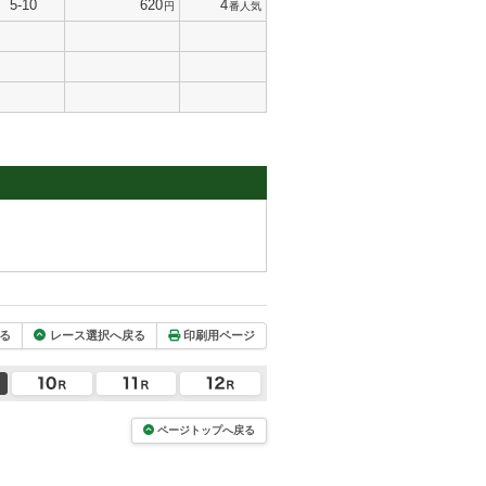
5-10
620
4
円
番人気
る
レース選択へ戻る
印刷用ページ
ページトップへ戻る