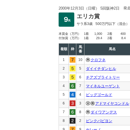
発
2000年12月3日（日曜） 5回阪神2日
エリカ賞
サラ系3歳
500万円以下
（混合）
本賞金
（万円）
1着
1,000
2着
400
付加賞
（万円）
1着
29.4
2着
8.4
馬
着順
枠
馬名
番
1
10
クロフネ
2
5
ダイイチダンヒル
3
6
チアズブライトリー
4
7
マイネルユーゲント
5
4
ビッグゴールド
6
3
アドマイヤコンドル
7
8
ダイワアンデス
8
2
ピンクパピヨン
9
9
セレーノ