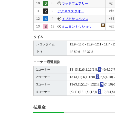
10
8
ウッドフェアリー
牝5
11
2
アグネススタオー
牡5
12
4
イブキサスペンス
牡4
13
13
ミニヨントウショウ
牝5
タイム
ハロンタイム
12.9 - 11.0 - 11.9 - 12.1 - 11.7 - 1
上り
4F 50.6 - 3F 37.8
コーナー通過順位
1コーナー
13=(3,11)6,1,12(2,8,
9
)-5(4,10)
2コーナー
13-(3,11)-6,1-12(8,
9
)2,5(4,10)-
3コーナー
13-(3,11)(1,6)=12(2,8,
9
)(4,10)-
4コーナー
(*3,11)(13,1,6)(12,8,
9
,10)2(4,5)
払戻金