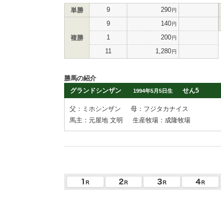
9
290
単勝
円
9
140
円
1
200
複勝
円
11
1,280
円
勝馬の紹介
グランドシンザン
せん5
1994年5月5日生
父：ミホシンザン
母：フジタカナイス
馬主：元屋地 文明
生産牧場：成隆牧場