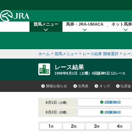
本文へ移動する
競馬メニュー
馬券・JRA-UMACA
ネット馬券
ホーム
>
競馬メニュー
>
レース結果 開催選択
>
レー
レース結果
1998年8月1日（土曜）4回阪神5日 12レース
開催お知らせ
出馬表
オッズ
払戻金
8月1日
2回新潟5日
（土曜）
8月2日
2回新潟6日
（日曜）