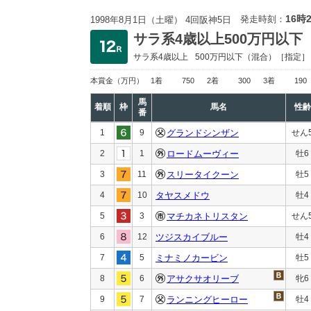
16時
発走時刻：
1998年8月1日（土曜） 4回阪神5日
サラ系4歳以上500万円以下
サラ系4歳以上
500万円以下
（混合）［指定］
本賞金
（万円）
1着
750
2着
300
3着
190
馬
着順
枠
馬名
性齢
番
1
9
グランドシンザン
せん
2
1
ロードムーヴィー
牡6
3
11
スリータイクーン
牡5
4
10
タヤスメドウ
牡4
5
3
マチカネトリスタン
せん
6
12
ツジスカイブルー
牡4
7
5
ミナミノカービン
牡5
8
6
アサクサオリーブ
牝6
9
7
ランニングヒーロー
牡4