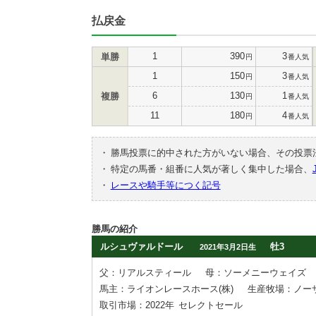
払戻金
1
390
3
単勝
円
番人気
1
150
3
円
番人気
6
130
1
複勝
円
番人気
11
180
4
円
番人気
・
勝馬投票に的中された方がいない場合、その投票
・
特定の馬番・組番に人気が著しく集中した場合、
・
レースや騎手等につく記号
勝馬の紹介
ルシュヴァルドール
牡3
2021年3月2日生
父：リアルスティール
母：ソーメニーウェイズ
馬主：ライオンレースホース(株)
生産牧場：ノー
取引市場：2022年
セレクトセール