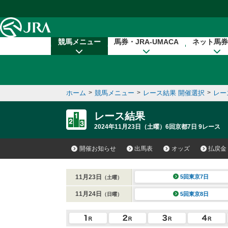
本文へ移動する
競馬メニュー
馬券・JRA-UMACA
ネット馬券
ホーム
>
競馬メニュー
>
レース結果 開催選択
>
レー
レース結果
2024年11月23日（土曜）6回京都7日 9レース
開催お知らせ
出馬表
オッズ
払戻金
11月23日
5回東京7日
（土曜）
11月24日
5回東京8日
（日曜）