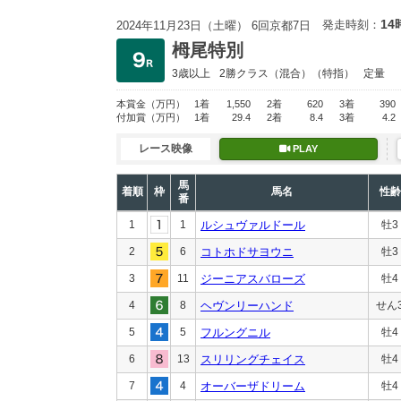
14
発走時刻：
2024年11月23日（土曜） 6回京都7日
栂尾特別
3歳以上
2勝クラス
（混合）（特指）
定量
本賞金
（万円）
1着
1,550
2着
620
3着
390
付加賞
（万円）
1着
29.4
2着
8.4
3着
4.2
レース映像
PLAY
馬
着順
枠
馬名
性齢
番
1
1
ルシュヴァルドール
牡3
2
6
コトホドサヨウニ
牡3
3
11
ジーニアスバローズ
牡4
4
8
ヘヴンリーハンド
せん
5
5
フルングニル
牡4
6
13
スリリングチェイス
牡4
7
4
オーバーザドリーム
牡4