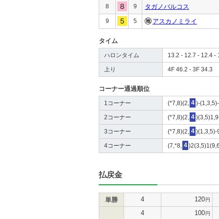
8
9
タガノバルコス
9
5
アスカノミライ
タイム
ハロンタイム
13.2 - 12.7 - 12.4 - 
上り
4F 46.2 - 3F 34.3
コーナー通過順位
1コーナー
(*7,8)(2,
4
)-(1,3,5)
2コーナー
(*7,8)(2,
4
)(3,5)1,9
3コーナー
(*7,8)(2,
4
)(1,3,5)-
4コーナー
(7,*8,
4
)2(3,5)1(9,
払戻金
4
120
単勝
円
4
100
円