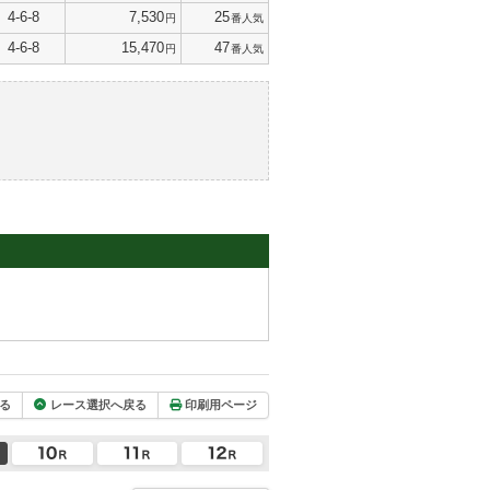
4-6-8
7,530
25
円
番人気
4-6-8
15,470
47
円
番人気
る
レース選択へ戻る
印刷用ページ