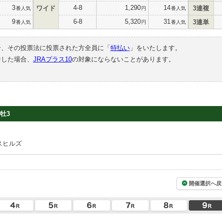
3
4-8
1,290
14
ワイド
3連複
番人気
円
番人気
9
6-8
5,320
31
3連単
番人気
円
番人気
合、その投票法に投票された方全員に「
特払い
」をいたします。
中した場合、
JRAプラス10
の対象にならないことがあります。
牡3
スヒルズ
開催選択へ戻