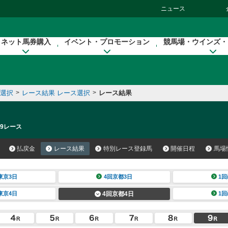
ニュース
ネット馬券購入
イベント・プロモーション
競馬場・ウインズ・
催選択
>
レース結果 レース選択
>
レース結果
 9レース
払戻金
レース結果
特別レース登録馬
開催日程
馬場
東京3日
4回京都3日
1回
東京4日
4回京都4日
1回