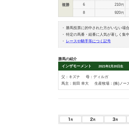
6
210
複勝
円
8
920
円
・
勝馬投票に的中された方がいない場
・
特定の馬番・組番に人気が著しく集
・
レースや騎手等につく記号
勝馬の紹介
インザモーメント
2021年2月20日生
父：キズナ
母：ディルガ
馬主：前田 幸大
生産牧場：(株)ノー