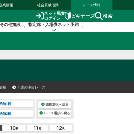
企業情報
社会貢献活動
レース情報
ネット馬券
検索
ビギナーズ
ログイン
その他施設
指定席・入場券ネット予約
情報
今週の注目レース
函館1日
開催選択へ戻る
レース選択へ戻る
函館2日