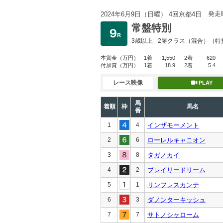
発走
2024年6月9日（日曜） 4回京都4日
常盤特別
3歳以上
2勝クラス
（混合）（特
本賞金
（万円）
1着
1,550
2着
620
付加賞
（万円）
1着
18.9
2着
5.4
レース映像
PLAY
馬
着順
枠
馬名
番
1
4
インザモーメント
2
6
ローレルキャニオン
3
8
タガノカイ
4
2
プレイリードリーム
5
1
リンフレスカンテ
6
3
ダノンターキッシュ
7
7
サトノシャローム