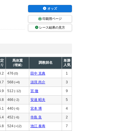
オッズ
印刷用ページ
レース結果の見方
推定
馬体重
単勝
調教師名
上り
人気
（増減）
4.2
476
田中 克典
1
(0)
3.7
568
須貝 尚介
3
(+4)
4.9
512
宮 徹
9
(-12)
4.8
466
安達 昭夫
5
(-2)
5.1
440
宮本 博
4
(-6)
5.4
452
寺島 良
2
(-6)
5.8
524
池江 泰寿
7
(+12)