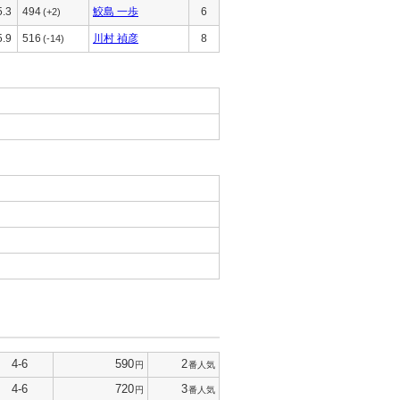
5.3
494
鮫島 一歩
6
(+2)
5.9
516
川村 禎彦
8
(-14)
4-6
590
2
円
番人気
4-6
720
3
円
番人気