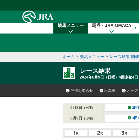
本文へ移動する
競馬メニュー
馬券・JRA-UMACA
ホーム
>
競馬メニュー
>
レース結果 開
レース結果
2024年6月9日（日曜）4回京都4日
開催お知らせ
出馬表
オッズ
6月8日
3回
（土曜）
6月9日
3回
（日曜）