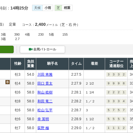
14時25分
時刻：
天候
小雨
芝
稍重
2,400
指）
定量
（芝・右 外）
コース：
メートル
3着
390
4着
230
5着
155
3着
2.7
全周パトロール
負担
コーナー
性齢
騎手名
タイム
着差
重量
通過順位
牡3
54.0
川田 将雅
2:27.5
3
3
3
3
2
牡4
58.0
田口 貫太
2:27.9
3
２ 1/2
9
9
9
8
牡6
58.0
秋山 稔樹
2:28.1
3
１ 1/4
2
2
2
1
牡8
58.0
和田 竜二
2:28.2
3
１／２
3
3
3
4
牡6
58.0
松山 弘平
2:28.7
3
３
5
7
5
7
牡6
58.0
幸 英明
2:28.9
3
１ 1/2
5
5
5
5
牡7
58.0
荻野 極
2:29.0
3
１／２
1
1
1
2