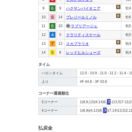
9
9
ハクサンパイオニア
牡4
10
14
プレジールミノル
牡6
11
10
ラブリアージェ
牝5
12
5
クラリティスケール
牝5
13
12
スカプラリオ
牝4
14
8
レッドヒルシューズ
牝4
タイム
ハロンタイム
12.0 - 10.9 - 11.0 - 11.2 - 11.4 - 1
上り
4F 44.8 - 3F 33.8
コーナー通過順位
3コーナー
1(8,9,12)(4,14)6,
3
-(13,5)7-11(2
4コーナー
1(8,9)(4,12)(6,
3
)(7,14)13,5(2,1
払戻金