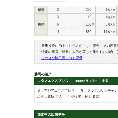
3
200
1
単勝
円
番人気
3
110
1
円
番人気
6
180
3
複勝
円
番人気
11
1,830
14
円
番人気
・
勝馬投票に的中された方がいない場合、その投票
・
特定の馬番・組番に人気が著しく集中した場合、
・
レースや騎手等につく記号
勝馬の紹介
キタノエクスプレス
牡6
2018年4月11日生
父：アジアエクスプレス
母：ツルマルサンチャン
馬主：北所 直人
生産牧場：村上 欽哉
競走中の出来事等