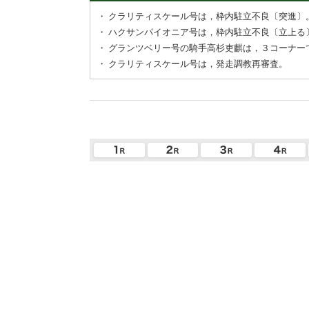
・
クラリティスケール号は，枠内駐立不良〔突進〕
・
ハクサンパイオニア号は，枠内駐立不良〔立上る
・
グランツベリー号の騎手高杉吏麒は，３コーナー
・
クラリティスケール号は，発走調教再審査。