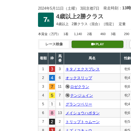
13時
発走時刻：
2024年5月11日（土曜） 3回京都7日
4歳以上2勝クラス
4歳以上
2勝クラス
（混合）［指定］
定量
本賞金
（万円）
1着
1,140
2着
460
3着
290
レース映像
PLAY
馬
着順
枠
馬名
性齢
番
1
3
キタノエクスプレス
牡6
2
6
オックスリップ
牝4
3
11
ロゼクラン
牝6
4
7
テンジュイン
牝7
5
1
グランツベリー
牝4
6
13
メイショウハボタン
牝6
7
2
トリップトゥムーン
牡5
8
4
ミズノコキュウ
牝5