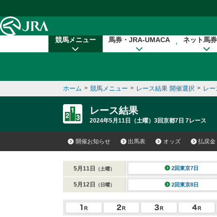
本文へ移動する
競馬メニュー
馬券・JRA-UMACA
ネット馬券
ホーム
>
競馬メニュー
>
レース結果 開催選択
>
レー
レース結果
2024年5月11日（土曜）3回京都7日 7レース
開催お知らせ
出馬表
オッズ
払戻金
5月11日
2回東京7日
（土曜）
5月12日
2回東京8日
（日曜）