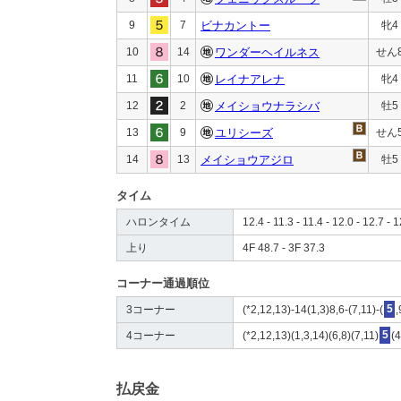
9
7
ビナカントー
牝4
10
14
ワンダーヘイルネス
せん
11
10
レイナアレナ
牝4
12
2
メイショウナラシバ
牡5
13
9
ユリシーズ
せん
14
13
メイショウアジロ
牡5
タイム
ハロンタイム
12.4 - 11.3 - 11.4 - 12.0 - 12.7 - 
上り
4F 48.7 - 3F 37.3
コーナー通過順位
3コーナー
(*2,12,13)-14(1,3)8,6-(7,11)-(
5
,
4コーナー
(*2,12,13)(1,3,14)(6,8)(7,11)
5
(
払戻金