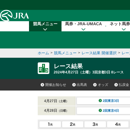
本文へ移動する
競馬メニュー
馬券・JRA-UMACA
ネット馬券
ホーム
>
競馬メニュー
>
レース結果 開催選択
>
レー
レース結果
2024年4月27日（土曜）3回京都3日 8レース
開催お知らせ
出馬表
オッズ
払戻金
4月27日
2回東京3日
（土曜）
4月28日
2回東京4日
（日曜）