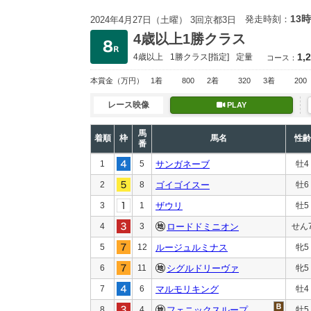
13時
発走時刻：
2024年4月27日（土曜） 3回京都3日
4歳以上1勝クラス
1,
4歳以上
1勝クラス
[指定]
定量
コース：
本賞金
（万円）
1着
800
2着
320
3着
200
レース映像
PLAY
馬
着順
枠
馬名
性齢
番
1
5
サンガネーブ
牡4
2
8
ゴイゴイスー
牡6
3
1
ザウリ
牡5
4
3
ロードドミニオン
せん
5
12
ルージュルミナス
牝5
6
11
シグルドリーヴァ
牝5
7
6
マルモリキング
牡4
8
4
フェニックスループ
牡5