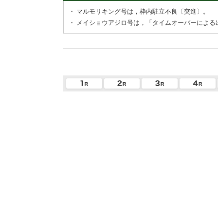
・
マルモリキング号は，枠内駐立不良〔突進〕。
・
メイショウアジロ号は，「タイムオーバーによる