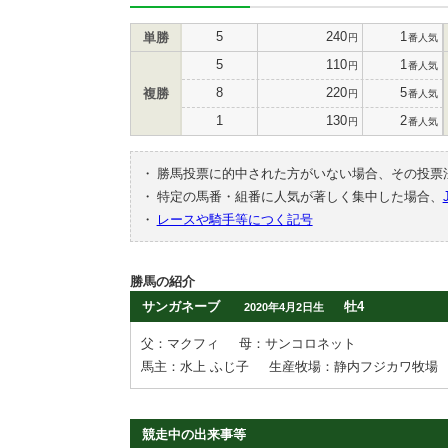
5
240
1
単勝
円
番人気
5
110
1
円
番人気
8
220
5
複勝
円
番人気
1
130
2
円
番人気
・
勝馬投票に的中された方がいない場合、その投票
・
特定の馬番・組番に人気が著しく集中した場合、
・
レースや騎手等につく記号
勝馬の紹介
サンガネーブ
牡4
2020年4月2日生
父：マクフィ
母：サンコロネット
馬主：水上 ふじ子
生産牧場：静内フジカワ牧場
競走中の出来事等