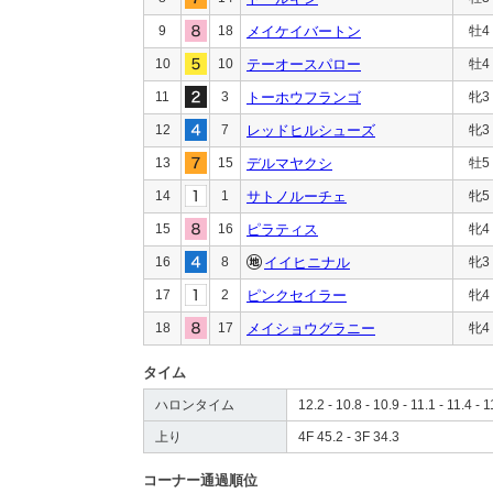
9
18
メイケイバートン
牡4
10
10
テーオースパロー
牡4
11
3
トーホウフランゴ
牝3
12
7
レッドヒルシューズ
牝3
13
15
デルマヤクシ
牡5
14
1
サトノルーチェ
牝5
15
16
ピラティス
牝4
16
8
イイヒニナル
牝3
17
2
ピンクセイラー
牝4
18
17
メイショウグラニー
牝4
タイム
ハロンタイム
12.2 - 10.8 - 10.9 - 11.1 - 11.4 - 1
上り
4F 45.2 - 3F 34.3
コーナー通過順位