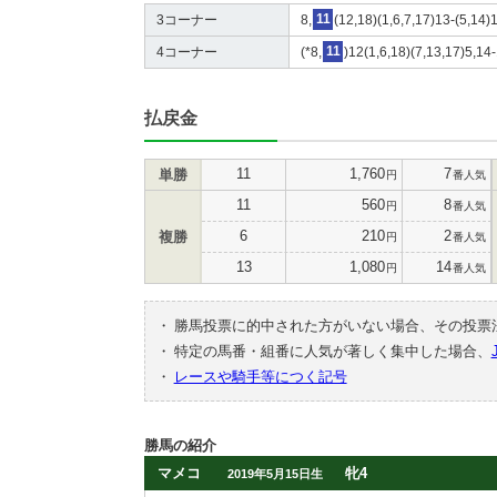
3コーナー
8,
11
(12,18)(1,6,7,17)13-(5,14)
4コーナー
(*8,
11
)12(1,6,18)(7,13,17)5,14-
払戻金
11
1,760
7
単勝
円
番人気
11
560
8
円
番人気
6
210
2
複勝
円
番人気
13
1,080
14
円
番人気
・
勝馬投票に的中された方がいない場合、その投票
・
特定の馬番・組番に人気が著しく集中した場合、
・
レースや騎手等につく記号
勝馬の紹介
マメコ
牝4
2019年5月15日生