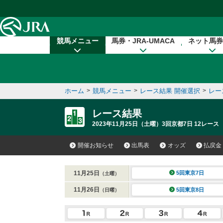
本文へ移動する
競馬メニュー
馬券・JRA-UMACA
ネット馬券
ホーム
>
競馬メニュー
>
レース結果 開催選択
>
レー
レース結果
2023年11月25日（土曜）3回京都7日 12レース
開催お知らせ
出馬表
オッズ
払戻金
11月25日
5回東京7日
（土曜）
11月26日
5回東京8日
（日曜）