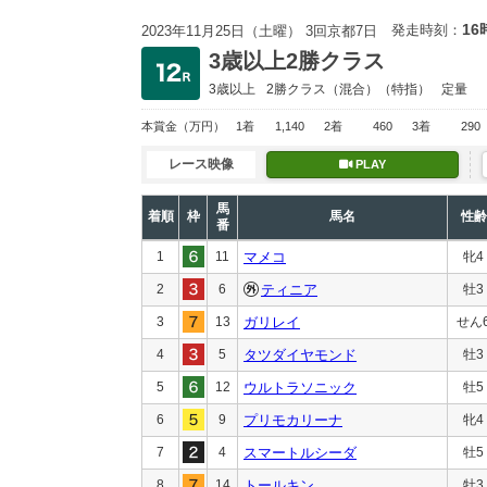
16
発走時刻：
2023年11月25日（土曜） 3回京都7日
3歳以上2勝クラス
3歳以上
2勝クラス
（混合）（特指）
定量
本賞金
（万円）
1着
1,140
2着
460
3着
290
レース映像
PLAY
馬
着順
枠
馬名
性齢
番
1
11
マメコ
牝4
2
6
ティニア
牡3
3
13
ガリレイ
せん
4
5
タツダイヤモンド
牡3
5
12
ウルトラソニック
牡5
6
9
プリモカリーナ
牝4
7
4
スマートルシーダ
牡5
8
14
トールキン
牡3