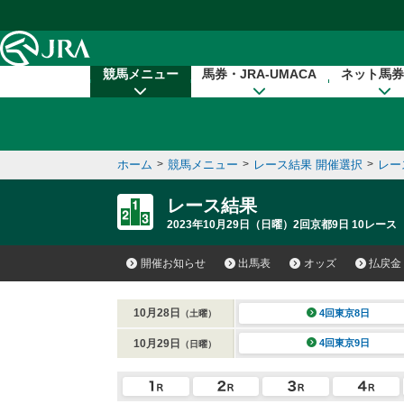
本文へ移動する
競馬メニュー
馬券・JRA-UMACA
ネット馬券
ホーム
>
競馬メニュー
>
レース結果 開催選択
>
レー
レース結果
2023年10月29日（日曜）2回京都9日 10レース
開催お知らせ
出馬表
オッズ
払戻金
10月28日
4回東京8日
（土曜）
10月29日
4回東京9日
（日曜）