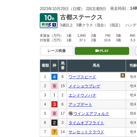
14
発走時刻：
2023年10月29日（日曜） 2回京都9日
古都ステークス
3歳以上
3勝クラス
（混合）［指定］
ハンデ
本賞金
（万円）
1着
1,840
2着
740
3着
460
付加賞
（万円）
1着
37.1
2着
10.6
3着
5.3
レース映像
PLAY
馬
着順
枠
馬名
性齢
番
1
8
ワープスピード
牡4
2
15
メイショウブレゲ
牡4
3
2
エンドウノハナ
牡4
4
6
アップデート
牡4
5
17
ウインエアフォルク
牡6
6
3
タイムオブフライト
牡4
7
14
サンセットクラウド
牡4