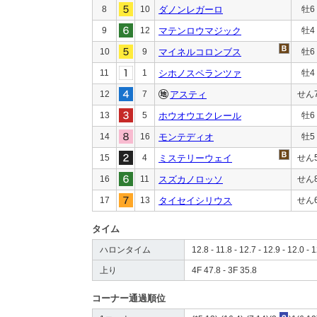
8
10
ダノンレガーロ
牡6
9
12
マテンロウマジック
牡4
10
9
マイネルコロンブス
牡6
11
1
シホノスペランツァ
牡4
12
7
アスティ
せん
13
5
ホウオウエクレール
牡6
14
16
モンテディオ
牡5
15
4
ミステリーウェイ
せん
16
11
スズカノロッソ
せん
17
13
タイセイシリウス
せん
タイム
ハロンタイム
12.8 - 11.8 - 12.7 - 12.9 - 12.0 - 1
上り
4F 47.8 - 3F 35.8
コーナー通過順位