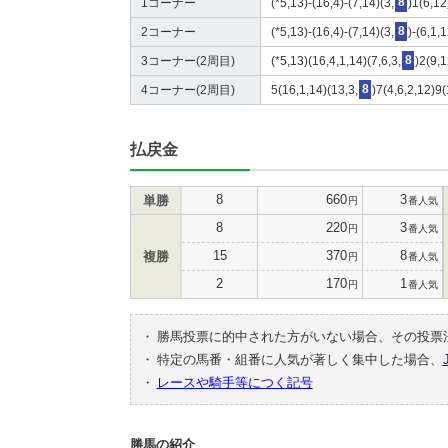
1コーナー
(*5,13)-(16,4)-(7,14)(3,
8
)1(6,12
2コーナー
(*5,13)-(16,4)-(7,14)(3,
8
)-(6,1,
3コーナー(2周目)
(*5,13)(16,4,1,14)(7,6,3,
8
)2(9,
4コーナー(2周目)
5(16,1,14)(13,3,
8
)7(4,6,2,12)9
払戻金
8
660
3
単勝
円
番人気
8
220
3
円
番人気
15
370
8
複勝
円
番人気
2
170
1
円
番人気
・
勝馬投票に的中された方がいない場合、その投票
・
特定の馬番・組番に人気が著しく集中した場合、
・
レースや騎手等につく記号
勝馬の紹介