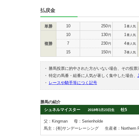
払戻金
10
250
1
単勝
円
番人気
10
130
1
円
番人気
7
230
4
複勝
円
番人気
15
150
3
円
番人気
・
勝馬投票に的中された方がいない場合、その投票
・
特定の馬番・組番に人気が著しく集中した場合、
・
レースや騎手等につく記号
勝馬の紹介
シュネルマイスター
牡5
2018年3月23日生
父：Kingman
母：Serienholde
馬主：(有)サンデーレーシング
生産者：Northern 