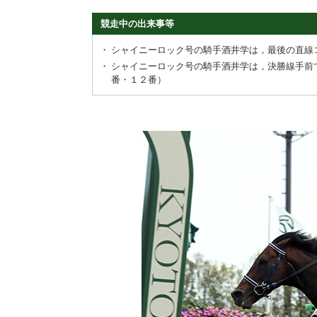
競走中の出来事等
・
シャイニーロック号の騎手酒井学は，最後の直線
・
シャイニーロック号の騎手酒井学は，決勝線手前
番・１２番）