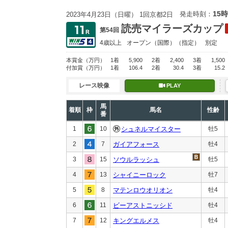
15時
発走時刻：
2023年4月23日（日曜） 1回京都2日
読売マイラーズカップ
第54回
4歳以上
オープン
（国際）（指定）
別定
本賞金
（万円）
1着
5,900
2着
2,400
3着
1,500
付加賞
（万円）
1着
106.4
2着
30.4
3着
15.2
レース映像
PLAY
馬
着順
枠
馬名
性齢
番
1
10
シュネルマイスター
牡5
2
7
ガイアフォース
牡4
3
15
ソウルラッシュ
牡5
4
13
シャイニーロック
牡7
5
8
マテンロウオリオン
牡4
6
11
ビーアストニッシド
牡4
7
12
キングエルメス
牡4