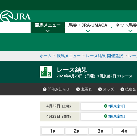
本文へ移動する
競馬メニュー
馬券・JRA-UMACA
ネット馬券
ホーム
>
競馬メニュー
>
レース結果 開催選択
>
レー
レース結果
2023年4月23日（日曜）1回京都2日 11レース
開催お知らせ
出馬表
オッズ
払戻金
4月22日
2回東京1日
（土曜）
4月23日
2回東京2日
（日曜）