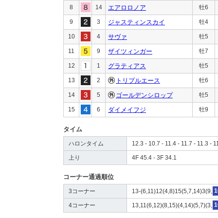
8
14
エアロロノア
牡6
9
3
ジャスティンスカイ
牡4
10
4
サヴァ
牡5
11
9
ザイツィンガー
牡7
12
1
グラティアス
牡5
13
2
トリプルエース
牡6
14
5
ゴールデンシロップ
牡5
15
6
ダイメイフジ
牡9
タイム
ハロンタイム
12.3 - 10.7 - 11.4 - 11.7 - 11.3 - 1
上り
4F 45.4 - 3F 34.1
コーナー通過順位
3コーナー
13-(6,11)12(4,8)15(5,7,14)3(9,
1
4コーナー
13,11(6,12)(8,15)(4,14)(5,7)(3,
1