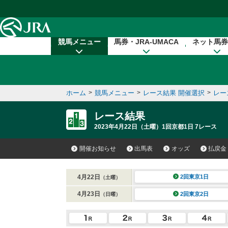
本文へ移動する
競馬メニュー
馬券・JRA-UMACA
ネット馬券
ホーム
>
競馬メニュー
>
レース結果 開催選択
>
レー
レース結果
2023年4月22日（土曜）1回京都1日 7レース
開催お知らせ
出馬表
オッズ
払戻金
4月22日
2回東京1日
（土曜）
4月23日
2回東京2日
（日曜）