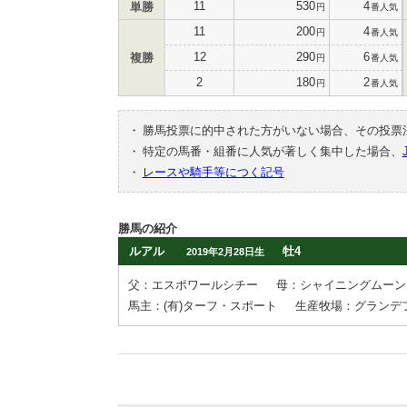
11
530
4
単勝
円
番人気
11
200
4
円
番人気
12
290
6
複勝
円
番人気
2
180
2
円
番人気
・
勝馬投票に的中された方がいない場合、その投票
・
特定の馬番・組番に人気が著しく集中した場合、
・
レースや騎手等につく記号
勝馬の紹介
ルアル
牡4
2019年2月28日生
父：エスポワールシチー
母：シャイニングムーン
馬主：(有)ターフ・スポート
生産牧場：グランデ