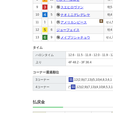
9
3
スエヒロヴァン
牝5
10
5
ナオミニデレデレヤ
牝4
11
1
アメリカンピース
せん
12
6
ジョーフェイス
牡4
13
9
メイブツシャチョウ
せん
タイム
ハロンタイム
12.6 - 11.5 - 11.8 - 12.0 - 11.9 - 1
上り
4F 48.2 - 3F 36.4
コーナー通過順位
3コーナー
11
,12(2,9)(7,13)(5,10)4,8,3,6,1
4コーナー
(*
11
,12)(2,9)(7,13)(4,10)8,5,3,1
払戻金