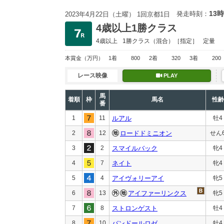
13時
発走時刻：
2023年4月22日（土曜） 1回京都1日
4歳以上1勝クラス
4歳以上
1勝クラス
（混合）［指定］
定量
本賞金
（万円）
1着
800
2着
320
3着
200
レース映像
PLAY
馬
着順
枠
馬名
性齢
番
1
11
ルアル
牡4
2
12
ロードドミニオン
せん
3
2
スマイルバック
牝4
4
7
ネイト
牝4
5
4
アイヴォリーアイ
牝5
6
13
アイファーリンクス
牝5
7
8
ストロンゲスト
牡4
8
10
バンドールロゼ
牡4