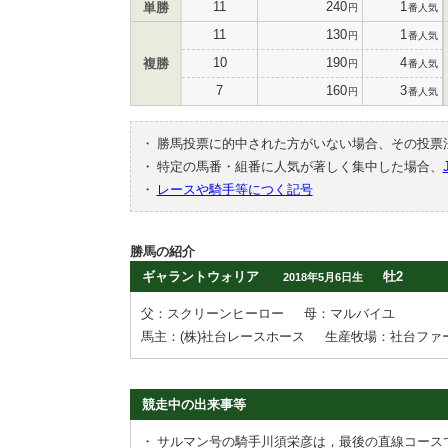
11
240
1
単勝
円
番人気
11
130
1
円
番人気
10
190
4
複勝
円
番人気
7
160
3
円
番人気
・
勝馬投票に的中された方がいない場合、その投票
・
特定の馬番・組番に人気が著しく集中した場合、
・
レースや騎手等につく記号
勝馬の紹介
ギャラントウォリア
牡2
2018年5月6日生
父：スクリーンヒーロー
母：マルバイユ
馬主：(株)社台レースホース
生産牧場：社台ファ
競走中の出来事等
・
サルマン号の騎手川須栄彦は，最後の直線コース