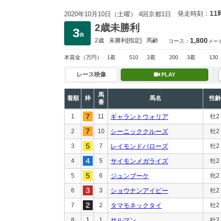
11
発走時刻：
2020年10月10日（土曜） 4回京都1日
2歳未勝利
1,800
2歳
未勝利
[指定]
馬齢
コース：
メー
本賞金
（万円）
1着
510
2着
200
3着
130
レース映像
PLAY
馬
着順
枠
馬名
性齢
番
1
11
ギャラントウォリア
牡2
2
10
シーニッククルーズ
牡2
3
7
レイモンドバローズ
牡2
4
5
サイモンメガライズ
牡2
5
6
ジュンブーケ
牝2
6
3
ショウナンアイビー
牡2
7
2
タマモネックタイ
牡2
8
1
サルマン
牡2