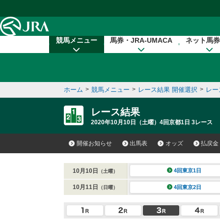
本文へ移動する
競馬メニュー
馬券・JRA-UMACA
ネット馬券
ホーム
>
競馬メニュー
>
レース結果 開催選択
>
レー
レース結果
2020年10月10日（土曜）4回京都1日 3レース
開催お知らせ
出馬表
オッズ
払戻金
10月10日
4回東京1日
（土曜）
10月11日
4回東京2日
（日曜）