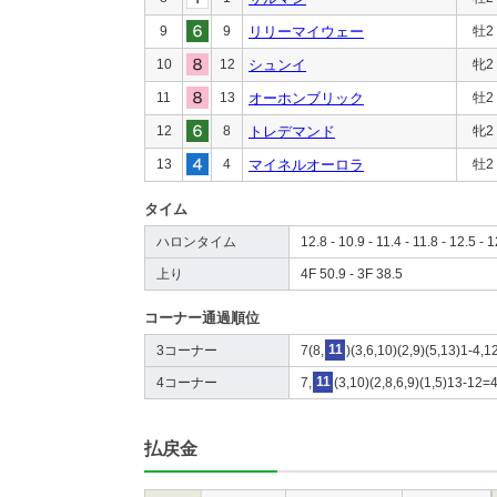
9
9
リリーマイウェー
牡2
10
12
シュンイ
牝2
11
13
オーホンブリック
牡2
12
8
トレデマンド
牝2
13
4
マイネルオーロラ
牡2
タイム
ハロンタイム
12.8 - 10.9 - 11.4 - 11.8 - 12.5 - 1
上り
4F 50.9 - 3F 38.5
コーナー通過順位
3コーナー
7(8,
11
)(3,6,10)(2,9)(5,13)1-4,1
4コーナー
7,
11
(3,10)(2,8,6,9)(1,5)13-12=
払戻金