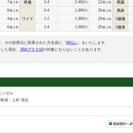
7
2-4
2,450
12
枠連
馬連
番人気
円
番人気
8
2-4
1,890
26
馬単
番人気
円
番人気
4
1-2
1,990
29
ワイド
3連複
番人気
円
番人気
6
1-4
1,690
25
3連単
番人気
円
番人気
合、その投票法に投票された方全員に「
特払い
」をいたします。
中した場合、
JRAプラス10
の対象にならないことがあります。
エンゼル
牧場：上村 清志
開催選択へ戻