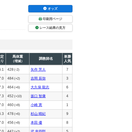
オッズ
印刷用ページ
レース結果の見方
推定
馬体重
単勝
調教師名
上り
人気
（増減）
6.1
428
矢作 芳人
7
(-2)
7.0
484
吉岡 辰弥
3
(+2)
7.3
464
大久保 龍志
6
(+6)
7.3
452
坂口 智康
4
(+10)
7.0
460
小崎 憲
1
(+8)
6.3
478
杉山 晴紀
9
(+6)
7.0
456
本田 優
8
(+8)
7.0
442
武 幸四郎
5
(+2)