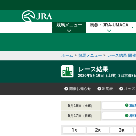
本文へ移動する
競馬メニュー
馬券・JRA-UMACA
ホーム
>
競馬メニュー
>
レース結果 開
レース結果
2020年5月16日（土曜）3回京都7
開催お知らせ
出馬表
オッズ
5月16日
2回
（土曜）
5月17日
2回
（日曜）