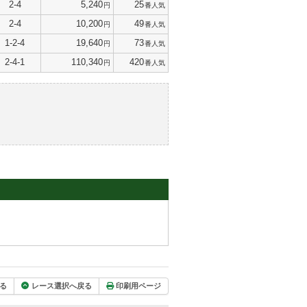
2-4
5,240
25
円
番人気
2-4
10,200
49
円
番人気
1-2-4
19,640
73
円
番人気
2-4-1
110,340
420
円
番人気
る
レース選択へ戻る
印刷用ページ