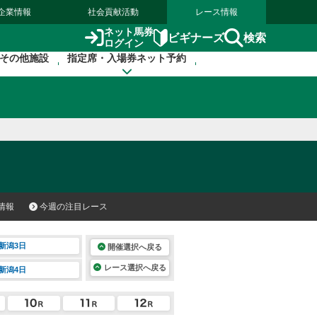
企業情報
社会貢献活動
レース情報
ネット馬券
検索
ビギナーズ
ログイン
その他施設
指定席・入場券ネット予約
情報
今週の注目レース
新潟3日
開催選択へ戻る
レース選択へ戻る
新潟4日