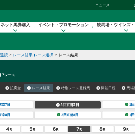
ニュース
ネット馬券購入
イベント・プロモーション
競馬場・ウインズ・
催選択
>
レース結果 レース選択
>
レース結果
日 7レース
払戻金
レース結果
特別レース登録馬
開催日程
馬場
東京7日
3回京都7日
1回
東京8日
3回京都8日
1回