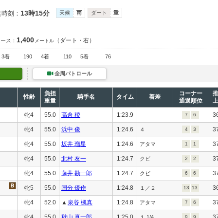
13時15分
走時刻：
天候
雨
ダート
重
1,400
（ダート・右）
コース：
メートル
3着
190
4着
110
5着
76
全周パトロール
負担
コーナー
性齢
騎手名
タイム
着差
重量
通過順位
牝4
55.0
高倉 稜
1:23.9
3
7
6
牝4
55.0
浜中 俊
1:24.6
3
４
4
3
牝4
55.0
坂井 瑠星
1:24.6
3
アタマ
1
1
牝4
55.0
北村 友一
1:24.7
3
クビ
2
2
牝4
55.0
藤井 勘一郎
1:24.7
3
クビ
6
6
牝5
55.0
国分 優作
1:24.8
3
１／２
13
13
牝4
52.0
▲
泉谷 楓真
1:24.8
3
アタマ
7
6
牝4
55.0
秋山 真一郎
1:25.0
3
１ 1/4
9
9