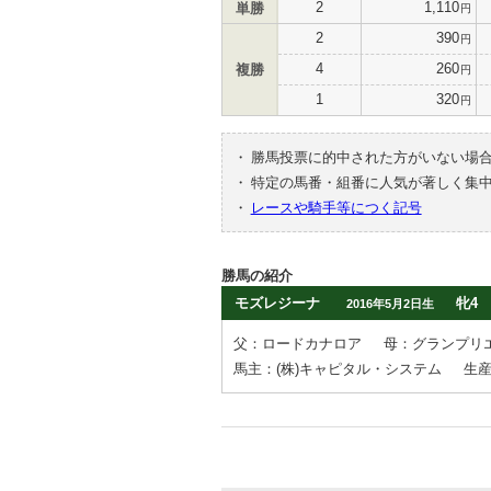
2
1,110
単勝
円
2
390
円
4
260
複勝
円
1
320
円
・
勝馬投票に的中された方がいない場
・
特定の馬番・組番に人気が著しく集
・
レースや騎手等につく記号
勝馬の紹介
モズレジーナ
牝4
2016年5月2日生
父：ロードカナロア
母：グランプリ
馬主：(株)キャピタル・システム
生産