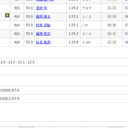
牝5
55.0
酒井 学
1:25.0
3
アタマ
4
3
牝4
55.0
藤岡 康太
1:25.1
3
１／２
12
12
牝4
55.0
鮫島 克駿
1:25.1
3
ハナ
10
9
牝4
55.0
藤懸 貴志
1:25.2
3
３／４
10
9
牝6
55.0
松若 風馬
1:25.8
3
３ 1/2
2
3
12.0 - 12.0 - 12.1 - 12.5
,13)5(8,3)7,9
,13)(8,3,5)7,9