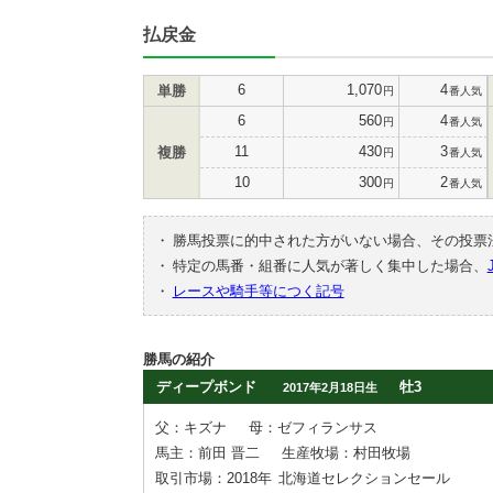
払戻金
6
1,070
4
単勝
円
番人気
6
560
4
円
番人気
11
430
3
複勝
円
番人気
10
300
2
円
番人気
・
勝馬投票に的中された方がいない場合、その投票
・
特定の馬番・組番に人気が著しく集中した場合、
・
レースや騎手等につく記号
勝馬の紹介
ディープボンド
牡3
2017年2月18日生
父：キズナ
母：ゼフィランサス
馬主：前田 晋二
生産牧場：村田牧場
取引市場：2018年
北海道セレクションセール