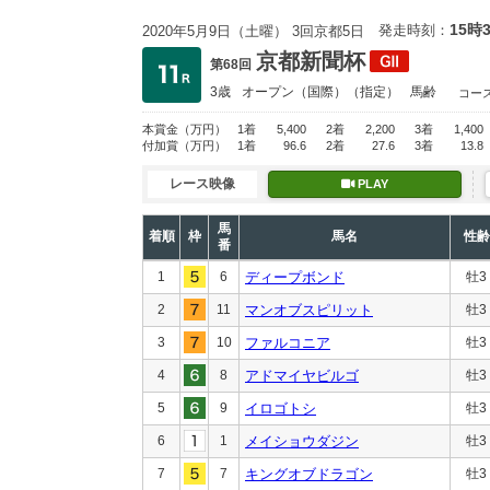
15時
発走時刻：
2020年5月9日（土曜） 3回京都5日
京都新聞杯
第68回
3歳
オープン
（国際）（指定）
馬齢
コー
本賞金
（万円）
1着
5,400
2着
2,200
3着
1,400
付加賞
（万円）
1着
96.6
2着
27.6
3着
13.8
レース映像
PLAY
馬
着順
枠
馬名
性齢
番
1
6
ディープボンド
牡3
2
11
マンオブスピリット
牡3
3
10
ファルコニア
牡3
4
8
アドマイヤビルゴ
牡3
5
9
イロゴトシ
牡3
6
1
メイショウダジン
牡3
7
7
キングオブドラゴン
牡3