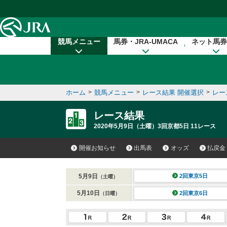
本文へ移動する
競馬メニュー
馬券・JRA-UMACA
ネット馬券
ホーム
>
競馬メニュー
>
レース結果 開催選択
>
レー
レース結果
2020年5月9日（土曜）3回京都5日 11レース
開催お知らせ
出馬表
オッズ
払戻金
5月9日
2回東京5日
（土曜）
5月10日
2回東京6日
（日曜）