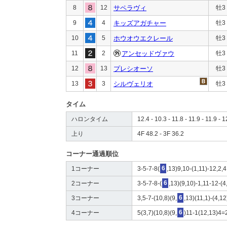
8
12
サペラヴィ
牡3
9
4
キッズアガチャー
牡3
10
5
ホウオウエクレール
牡3
11
2
アンセッドヴァウ
牡3
12
13
プレシオーソ
牡3
13
3
シルヴェリオ
牡3
タイム
ハロンタイム
12.4 - 10.3 - 11.8 - 11.9 - 11.9 - 1
上り
4F 48.2 - 3F 36.2
コーナー通過順位
1コーナー
3-5-7-8(
6
,13)9,10-(1,11)-12,2,4
2コーナー
3-5-7-8-(
6
,13)(9,10)-1,11-12-(4
3コーナー
3,5-7-(10,8)(9,
6
,13)(11,1)-(4,12
4コーナー
5(3,7)(10,8)(9,
6
)11-1(12,13)4=