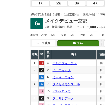
13時
発走時刻：
2020年1月12日（日曜） 1回京都4日
メイクデビュー京都
2,000
3歳
新馬
[指定]
馬齢
コース：
メート
本賞金
（万円）
1着
600
2着
240
3着
150
レース映像
PLAY
馬
着順
枠
馬名
性齢
番
1
4
アルテフィーチェ
牝3
2
2
ノーウィック
牡3
3
6
ミッキーウィン
牡3
4
7
タイセイモンストル
牡3
5
15
バルトロメウ
牡3
6
3
フェリシアーノ
牡3