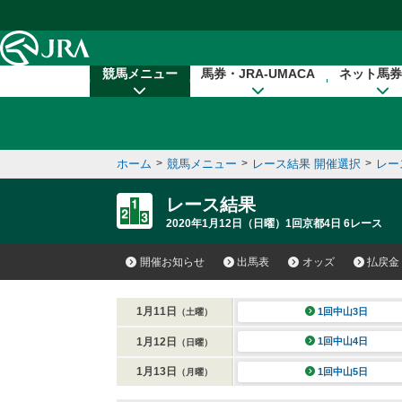
本文へ移動する
競馬メニュー
馬券・JRA-UMACA
ネット馬券
ホーム
>
競馬メニュー
>
レース結果 開催選択
>
レー
レース結果
2020年1月12日（日曜）1回京都4日 6レース
開催お知らせ
出馬表
オッズ
払戻金
1月11日
1回中山3日
（土曜）
1月12日
1回中山4日
（日曜）
1月13日
1回中山5日
（月曜）