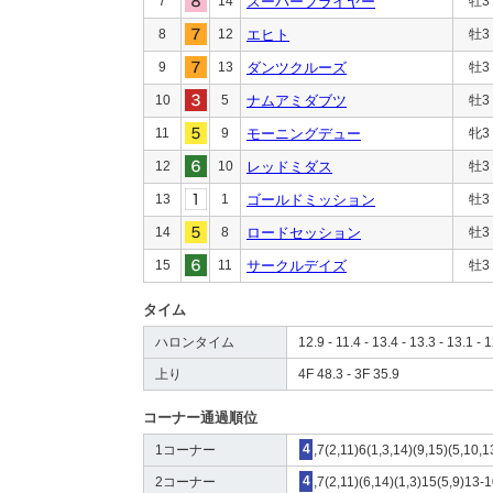
7
14
スーパーフライヤー
牡3
8
12
エヒト
牡3
9
13
ダンツクルーズ
牡3
10
5
ナムアミダブツ
牡3
11
9
モーニングデュー
牝3
12
10
レッドミダス
牡3
13
1
ゴールドミッション
牡3
14
8
ロードセッション
牡3
15
11
サークルデイズ
牡3
タイム
ハロンタイム
12.9 - 11.4 - 13.4 - 13.3 - 13.1 - 1
上り
4F 48.3 - 3F 35.9
コーナー通過順位
1コーナー
4
,7(2,11)6(1,3,14)(9,15)(5,10,
2コーナー
4
,7(2,11)(6,14)(1,3)15(5,9)13-