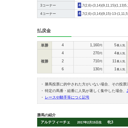
3コーナー
4
,7(2,6)-(3,14)(9,11,15)(1,13)5
4コーナー
4
,7(2,6)-(3,14)(9,15)-13-(1,11,
払戻金
4
1,160
5
単勝
円
番人気
4
270
4
円
番人気
2
710
11
複勝
円
番人気
6
130
1
円
番人気
・
勝馬投票に的中された方がいない場合、その投票
・
特定の馬番・組番に人気が著しく集中した場合、
・
レースや騎手等につく記号
勝馬の紹介
アルテフィーチェ
牝3
2017年2月15日生