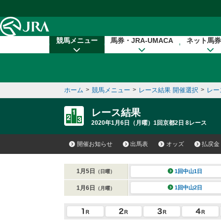
本文へ移動する
競馬メニュー
馬券・JRA-UMACA
ネット馬券
ホーム
>
競馬メニュー
>
レース結果 開催選択
>
レー
レース結果
2020年1月6日（月曜）1回京都2日 8レース
開催お知らせ
出馬表
オッズ
払戻金
1月5日
1回中山1日
（日曜）
1月6日
1回中山2日
（月曜）