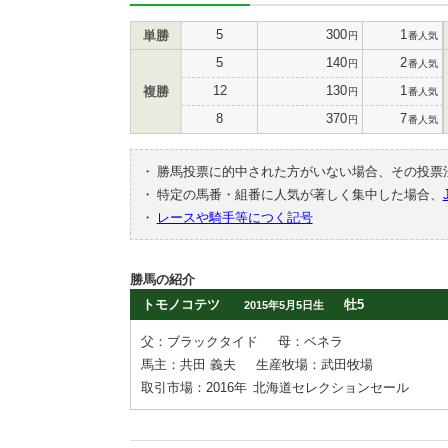
5
300
1
単勝
円
番人気
5
140
2
円
番人気
12
130
1
複勝
円
番人気
8
370
7
円
番人気
・
勝馬投票に的中された方がいない場合、その投票
・
特定の馬番・組番に人気が著しく集中した場合、
・
レースや騎手等につく記号
勝馬の紹介
トモノコテツ
牡5
2015年5月5日生
父：ブラックタイド
母：ベネラ
馬主：共田 義夫
生産牧場：武田牧場
取引市場：2016年
北海道セレクションセール