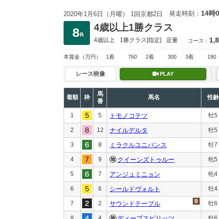
14時
発走時刻：
2020年1月6日（月曜） 1回京都2日
4歳以上1勝クラス
1,
4歳以上
1勝クラス
[指定]
定量
コース：
本賞金
（万円）
1着
760
2着
300
3着
190
レース映像
PLAY
馬
着順
枠
馬名
性齢
番
1
5
トモノコテツ
牡5
2
12
ナイルデルタ
牡5
3
8
ミラクルユニバンス
牡7
4
9
クイーンズトゥルー
牝5
5
7
アンジュミニョン
牝4
6
6
シールドヴォルト
牡4
7
2
サウンドテーブル
牡6
8
4
ディープスピリッツ
牡6