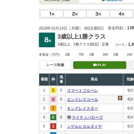
13
発走時刻：
2019年10月14日（月曜） 4回京都5日
3歳以上1勝クラス
1,
3歳以上
1勝クラス
[指定]
定量
コース：
本賞金
（万円）
1着
750
2着
300
3着
190
レース映像
PLAY
馬
着順
枠
馬名
性齢
番
1
5
スマートフルーレ
牝3
2
8
エンドレスコール
牝5
3
7
キングレイスター
牡5
4
6
マイティバローズ
牡4
5
3
シゲルヒカルダイヤ
牡3