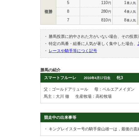
5
110
1
円
番人気
8
280
4
複勝
円
番人気
7
810
8
円
番人気
・
勝馬投票に的中された方がいない場合、その投票
・
特定の馬番・組番に人気が著しく集中した場合、
・
レースや騎手等につく記号
勝馬の紹介
スマートフルーレ
牝3
2016年4月17日生
父：ゴールドアリュール
母：ベルエアメイダン
馬主：大川 徹
生産牧場：高松牧場
競走中の出来事等
・
キングレイスター号の騎手柴山雄一は，最後の直