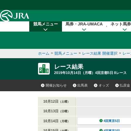
本文へ移動する
競馬メニュー
馬券・JRA-UMACA
ネット馬券
ホーム
>
競馬メニュー
>
レース結果 開催選択
>
レー
レース結果
2019年10月14日（月曜）4回京都5日 8レース
開催お知らせ
出馬表
オッズ
払戻金
10月12日
（土曜）
10月13日
（日曜）
10月14日
4回東京5日
（月曜）
10月15日
4回東京3日
（火曜）