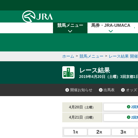
本文へ移動する
競馬メニュー
馬券・JRA-UMACA
ホーム
>
競馬メニュー
>
レース結果 開
レース結果
2019年4月20日（土曜）3回京都1日
開催お知らせ
出馬表
オッズ
4月20日
2回
（土曜）
4月21日
2回
（日曜）