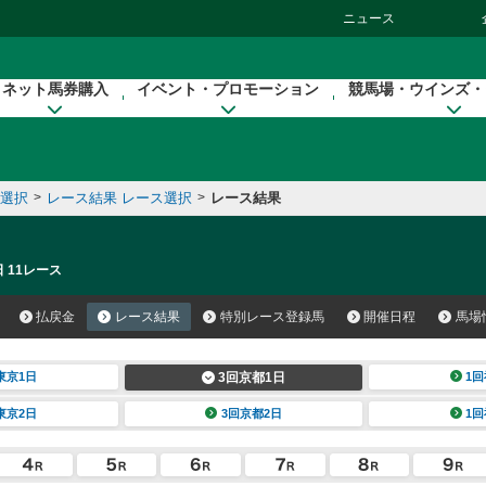
ニュース
ネット馬券購入
イベント・プロモーション
競馬場・ウインズ・
催選択
>
レース結果 レース選択
>
レース結果
 11レース
払戻金
レース結果
特別レース登録馬
開催日程
馬場
東京1日
3回京都1日
1回
東京2日
3回京都2日
1回