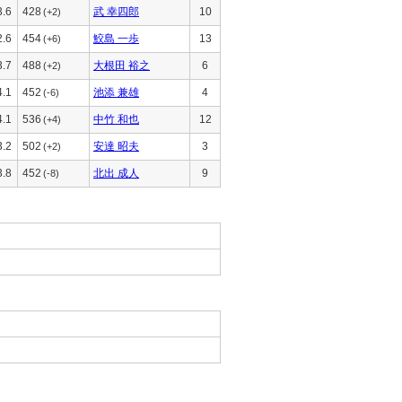
3.6
428
武 幸四郎
10
(+2)
2.6
454
鮫島 一歩
13
(+6)
3.7
488
大根田 裕之
6
(+2)
4.1
452
池添 兼雄
4
(-6)
4.1
536
中竹 和也
12
(+4)
3.2
502
安達 昭夫
3
(+2)
3.8
452
北出 成人
9
(-8)