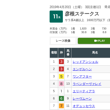
発
2019年4月20日（土曜） 3回京都1日
彦根ステークス
サラ系4歳以上
1600万円以下
（
本賞金
（万円）
1着
1,820
2着
730
付加賞
（万円）
1着
30.8
2着
8.8
レース映像
PLAY
馬
着順
枠
馬名
番
1
3
レッドアンシェル
2
4
エンゲルヘン
3
7
ワンアフター
4
13
ラベンダーヴァレイ
5
1
エリーティアラ
6
9
レーヴムーン
7
11
オデュッセウス