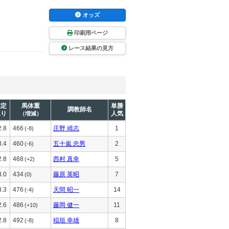
オッズ
印刷用ページ
レース結果の見方
推定
馬体重
単勝
調教師名
上り
人気
（増減）
2.8
466
庄野 靖志
1
(-8)
3.4
460
五十嵐 忠男
2
(-6)
2.8
468
西村 真幸
5
(+2)
3.0
434
藤原 英昭
7
(0)
3.3
476
天間 昭一
14
(-4)
2.6
486
藤岡 健一
11
(+10)
2.8
492
稲垣 幸雄
8
(-8)