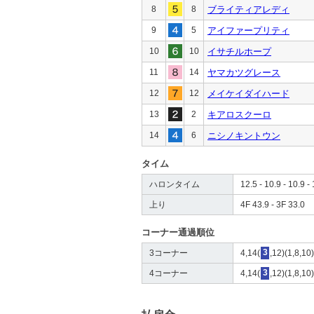
8
8
ブライティアレディ
9
5
アイファープリティ
10
10
イサチルホープ
11
14
ヤマカツグレース
12
12
メイケイダイハード
13
2
キアロスクーロ
14
6
ニシノキントウン
タイム
ハロンタイム
12.5 - 10.9 - 10.9 - 
上り
4F 43.9 - 3F 33.0
コーナー通過順位
3コーナー
4,14(
3
,12)(1,8,10
4コーナー
4,14(
3
,12)(1,8,10