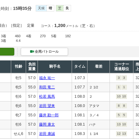
15時35分
走時刻：
天候
晴
芝
良
1,200
混合）［指定］
定量
（芝・右）
コース：
メートル
3着
460
4着
270
5着
182
3着
4.4
全周パトロール
負担
コーナー
性齢
騎手名
タイム
着差
重量
通過順位
牡5
57.0
福永 祐一
1:07.3
3
3
3
牝5
55.0
和田 竜二
1:07.7
3
２ 1/2
1
1
牡6
57.0
松若 風馬
1:08.0
3
２
10
10
牝6
55.0
岩田 望来
1:08.0
3
アタマ
8
8
牝7
55.0
藤井 勘一郎
1:08.1
3
３／４
5
5
牡6
57.0
藤岡 康太
1:08.1
3
ハナ
13
10
せん6
57.0
岩田 康誠
1:08.3
3
１ 1/4
12
13