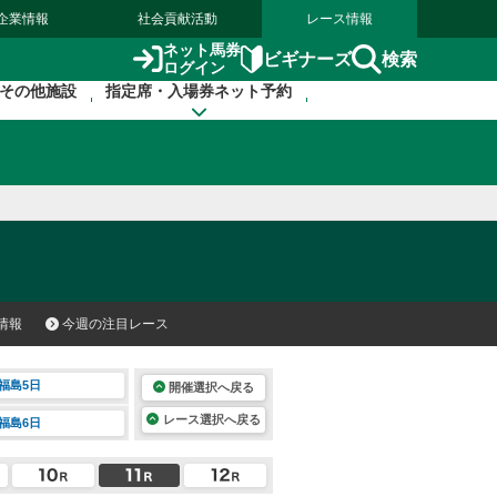
企業情報
社会貢献活動
レース情報
ネット馬券
検索
ビギナーズ
ログイン
その他施設
指定席・入場券ネット予約
情報
今週の注目レース
福島5日
開催選択へ戻る
レース選択へ戻る
福島6日