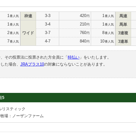
1
3-3
420
1
枠連
馬連
番人気
円
番人気
1
3-4
210
1
馬単
番人気
円
番人気
2
3-7
760
8
ワイド
3連複
番人気
円
番人気
7
4-7
840
10
3連単
番人気
円
番人気
合、その投票法に投票された方全員に「
特払い
」をいたします。
中した場合、
JRAプラス10
の対象にならないことがあります。
牡5
ルリスティック
産牧場：ノーザンファーム