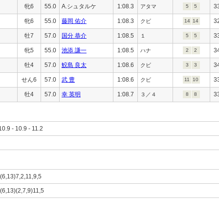
牝6
55.0
A.シュタルケ
1:08.3
3
アタマ
5
5
牝6
55.0
藤岡 佑介
1:08.3
3
クビ
14
14
牡7
57.0
国分 恭介
1:08.5
3
１
5
5
牝5
55.0
池添 謙一
1:08.5
3
ハナ
2
2
牡4
57.0
鮫島 良太
1:08.6
3
クビ
3
3
せん6
57.0
武 豊
1:08.6
3
クビ
11
10
牡4
57.0
幸 英明
1:08.7
3
３／４
8
8
10.9 - 10.9 - 11.2
)(6,13)7,2,11,9,5
)(6,13)(2,7,9)11,5