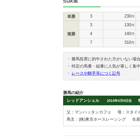
払戻金
3
230
単勝
円
3
130
円
4
140
複勝
円
7
310
円
・
勝馬投票に的中された方がいない場
・
特定の馬番・組番に人気が著しく集
・
レースや騎手等につく記号
勝馬の紹介
レッドアンシェル
2014年4月9日生
父：マンハッタンカフェ
母：スタイ
馬主：(株)東京ホースレーシング
生