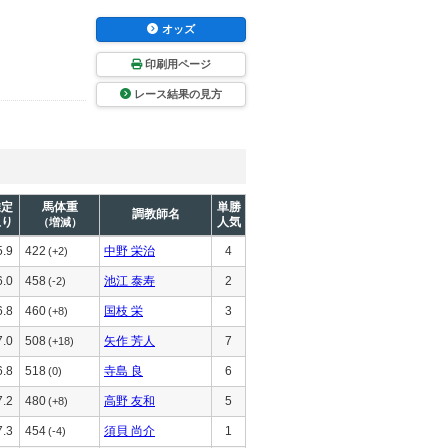
オッズ
印刷用ページ
レース結果の見方
推定
馬体重
単勝
調教師名
上り
人気
（増減）
5.9
422
中野 栄治
4
(+2)
6.0
458
池江 泰寿
2
(-2)
6.8
460
国枝 栄
3
(+8)
7.0
508
矢作 芳人
7
(+18)
6.8
518
寺島 良
6
(0)
7.2
480
高野 友和
5
(+8)
7.3
454
須貝 尚介
1
(-4)