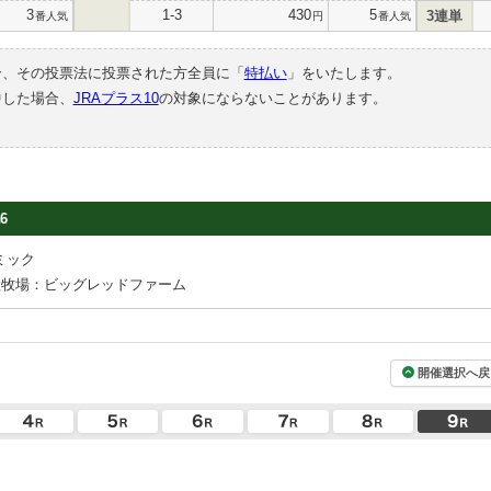
3
1-3
430
5
3連単
番人気
円
番人気
合、その投票法に投票された方全員に「
特払い
」をいたします。
中した場合、
JRAプラス10
の対象にならないことがあります。
6
ミック
産牧場：ビッグレッドファーム
開催選択へ戻