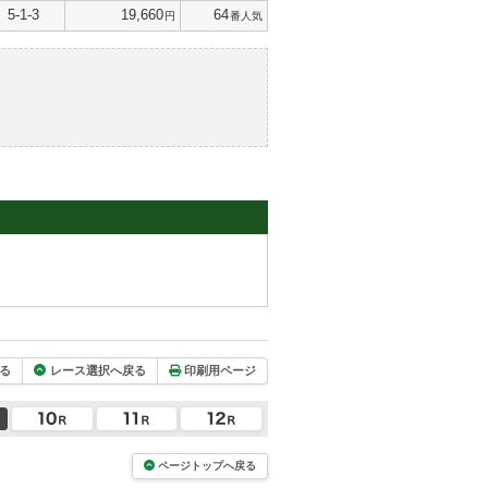
5-1-3
19,660
64
円
番人気
る
レース選択へ戻る
印刷用ページ
ページトップへ戻る