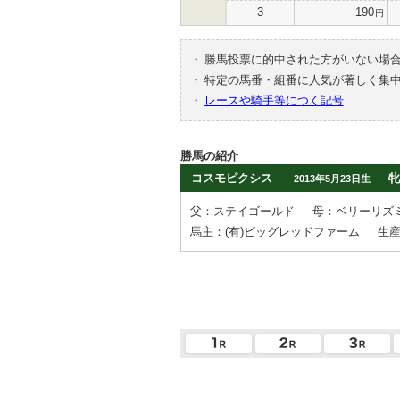
3
190
円
・
勝馬投票に的中された方がいない場
・
特定の馬番・組番に人気が著しく集
・
レースや騎手等につく記号
勝馬の紹介
コスモピクシス
牝
2013年5月23日生
父：ステイゴールド
母：ベリーリズ
馬主：(有)ビッグレッドファーム
生