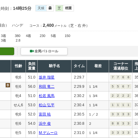
14時25分
走時刻：
天候
曇
芝
稍重
2,400
混合）
ハンデ
（芝・右 外）
コース：
メートル
3着
380
4着
230
5着
150
3着
2.8
全周パトロール
負担
コーナー
性齢
騎手名
タイム
着差
重量
通過順位
牝6
51.0
坂井 瑠星
2:29.7
3
7
7
6
6
牡6
56.0
和田 竜二
2:29.9
3
１ 1/4
5
5
6
7
牝4
51.0
松若 風馬
2:30.2
3
１ 3/4
2
2
2
2
せん6
53.0
松山 弘平
2:30.4
3
１ 1/4
1
1
1
1
牝6
52.0
富田 暁
2:30.5
3
１／２
3
3
3
3
牡6
54.0
浜中 俊
2:30.8
3
２
8
8
3
3
牡5
55.0
M.デムーロ
2:31.0
3
１ 1/4
3
3
3
3