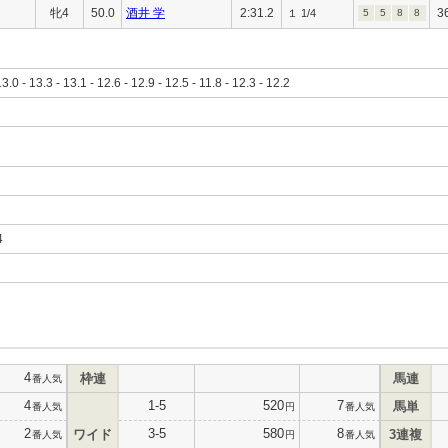
牝4
50.0
酒井 学
2:31.2
3
１ 1/4
5
5
8
8
13.0 - 13.3 - 13.1 - 12.6 - 12.9 - 12.5 - 11.8 - 12.3 - 12.2
4
4
枠連
馬連
番人気
4
1-5
520
7
馬単
番人気
円
番人気
2
3-5
580
8
ワイド
3連複
番人気
円
番人気