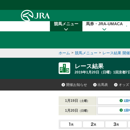
本文へ移動する
競馬メニュー
馬券・JRA-UMACA
ホーム
>
競馬メニュー
>
レース結果 開
レース結果
2019年1月20日（日曜）1回京都7
開催お知らせ
出馬表
オッズ
1月19日
1回
（土曜）
1月20日
1回
（日曜）