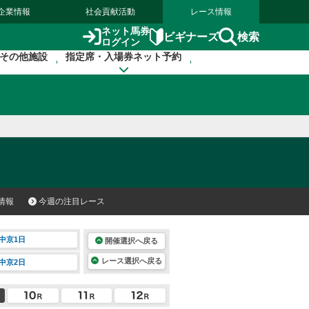
企業情報
社会貢献活動
レース情報
ネット馬券
検索
ビギナーズ
ログイン
その他施設
指定席・入場券ネット予約
情報
今週の注目レース
中京1日
開催選択へ戻る
レース選択へ戻る
中京2日