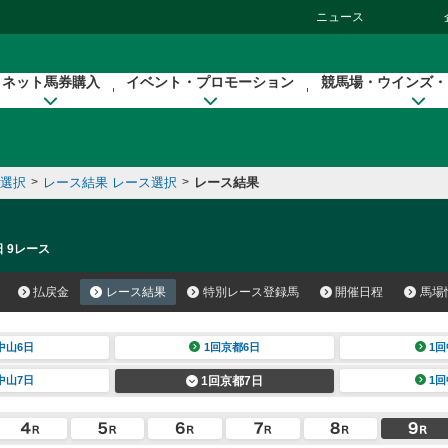
ニュース
ネット馬券購入
イベント・プロモーション
競馬場・ウインズ・
催選択
>
レース結果 レース選択
>
レース結果
日 9レース
払戻金
レース結果
特別レース登録馬
開催日程
馬場
中山6日
1回京都6日
1回
中山7日
1回京都7日
1回