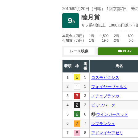
発
2019年1月20日（日曜） 1回京都7日
睦月賞
サラ系4歳以上
1000万円以下
（
本賞金
（万円）
1着
1,500
2着
600
付加賞
（万円）
1着
19.6
2着
5.6
レース映像
PLAY
馬
着順
枠
馬名
番
1
5
コスモピクシス
2
1
フォイヤーヴェルク
3
3
ノチェブランカ
4
2
ピッツバーグ
5
6
ウインガーネット
6
7
レプランシュ
7
8
アドマイヤアゼリ