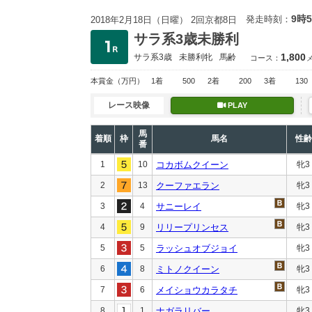
9時
発走時刻：
2018年2月18日（日曜） 2回京都8日
サラ系3歳未勝利
1,800
サラ系3歳
未勝利
牝
馬齢
コース：
本賞金
（万円）
1着
500
2着
200
3着
130
レース映像
PLAY
馬
着順
枠
馬名
性齢
番
1
10
コカボムクイーン
牝3
2
13
クーファエラン
牝3
3
4
サニーレイ
牝3
4
9
リリープリンセス
牝3
5
5
ラッシュオブジョイ
牝3
6
8
ミトノクイーン
牝3
7
6
メイショウカラタチ
牝3
8
1
ナガラリバー
牝3