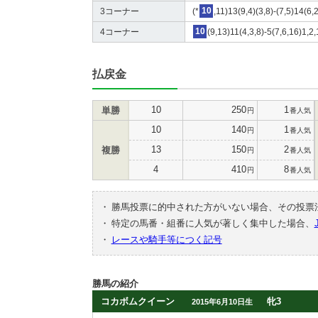
3コーナー
(*
10
,11)13(9,4)(3,8)-(7,5)14(6,
4コーナー
10
(9,13)11(4,3,8)-5(7,6,16)1,2
払戻金
10
250
1
単勝
円
番人気
10
140
1
円
番人気
13
150
2
複勝
円
番人気
4
410
8
円
番人気
・
勝馬投票に的中された方がいない場合、その投票
・
特定の馬番・組番に人気が著しく集中した場合、
・
レースや騎手等につく記号
勝馬の紹介
コカボムクイーン
牝3
2015年6月10日生