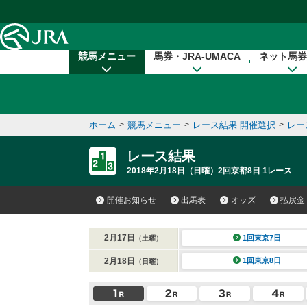
本文へ移動する
競馬メニュー
馬券・JRA-UMACA
ネット馬券
ホーム
>
競馬メニュー
>
レース結果 開催選択
>
レー
レース結果
2018年2月18日（日曜）2回京都8日 1レース
開催お知らせ
出馬表
オッズ
払戻金
2月17日
1回東京7日
（土曜）
2月18日
1回東京8日
（日曜）