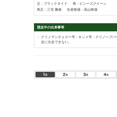
父：ブラックタイド
母：ピシーズクイーン
馬主：三宅 勝俊
生産牧場：高山牧場
競走中の出来事等
・
クリノマンチェスー号・キンメ号・クリノヘプバ
走に出走できない。