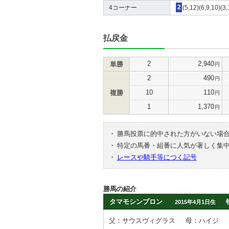
4コーナー
2
(5,12)(6,9,10)(3,
払戻金
2
2,940
単勝
円
2
490
円
10
110
複勝
円
1
1,370
円
・
勝馬投票に的中された方がいない場
・
特定の馬番・組番に人気が著しく集
・
レースや騎手等につく記号
勝馬の紹介
タマモシンプロン
2015年4月1日生
父：サウスヴィグラス
母：ハイジ