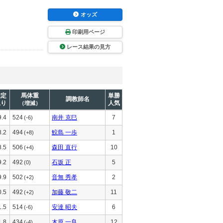
オッズ
印刷用ページ
レース結果の見方
推定
馬体重
単勝
調教師名
上り
人気
（増減）
9.4
524
南井 克巳
7
(-6)
8.2
494
鮫島 一歩
1
(+8)
8.5
506
森田 直行
10
(+4)
9.2
492
石坂 正
5
(0)
9.9
502
音無 秀孝
2
(+2)
0.5
492
加藤 敬二
11
(+2)
1.5
514
安達 昭夫
6
(-6)
1.8
434
木原 一良
12
(-4)