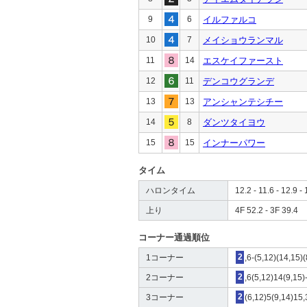
9
6
イルファルコ
10
7
メイショウランマル
11
14
エスケイファースト
12
11
デンコウグランデ
13
13
アンシャンテシチー
14
8
ダンツタイヨウ
15
15
インナーパワー
タイム
ハロンタイム
12.2 - 11.6 - 12.9 - 
上り
4F 52.2 - 3F 39.4
コーナー通過順位
1コーナー
2
,6-(5,12)(14,15)
2コーナー
2
,6(5,12)14(9,15)
3コーナー
2
(6,12)5(9,14)15,