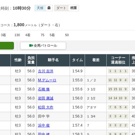
10時30分
走時刻：
天候
曇
ダート
稍重
1,800
（ダート・右）
コース：
メートル
3着
130
4着
75
5着
50
全周パトロール
負担
コーナー
性齢
騎手名
タイム
着差
重量
通過順位
牡3
56.0
古川 吉洋
1:54.9
3
1
1
1
1
牡3
56.0
M.デムーロ
1:55.0
3
１／２
11
11
9
4
牡3
56.0
石橋 脩
1:55.6
3
３ 1/2
15
15
11
9
牡3
56.0
岩田 康誠
1:56.0
3
２ 1/2
14
14
10
9
牡3
56.0
松田 大作
1:56.0
3
アタマ
7
6
5
4
牡3
56.0
田中 学
1:56.3
4
１ 3/4
3
3
4
2
牡3
56.0
浜中 俊
1:57.4
4
７
3
3
2
2
牡3
56.0
田中 健
1:58.3
4
５
9
9
8
7