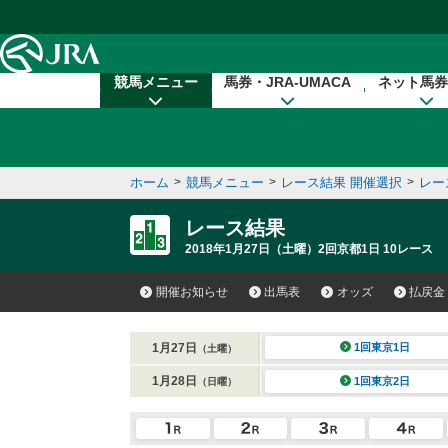
本文へ移動する
競馬メニュー
馬券・JRA-UMACA
ネット馬券
ホーム
>
競馬メニュー
>
レース結果 開催選択
>
レー
レース結果
2018年1月27日（土曜）2回京都1日 10レース
開催お知らせ
出馬表
オッズ
払戻金
1月27日
1回東京1日
（土曜）
1月28日
1回東京2日
（日曜）