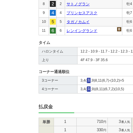
8
2
サトノグラン
牡4
9
4
プリンセスアスク
牝7
10
5
タガノカムイ
牡6
11
6
レンイングランド
牡6
タイム
ハロンタイム
12.2 - 10.9 - 11.7 - 12.2 - 12.3 - 1
上り
4F 47.9 - 3F 35.6
コーナー通過順位
3コーナー
3,4(
1
,9)8,11(6,7)-(10,2)=5
4コーナー
3,4(
1
,9)(8,11)(6,7,2)(10,5)
払戻金
1
710
3
単勝
円
番人気
1
330
3
円
番人気