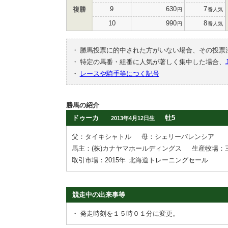
9
630
7
複勝
円
番人気
10
990
8
円
番人気
・
勝馬投票に的中された方がいない場合、その投票
・
特定の馬番・組番に人気が著しく集中した場合、
・
レースや騎手等につく記号
勝馬の紹介
ドゥーカ
牡5
2013年4月12日生
父：タイキシャトル
母：シェリーバレンシア
馬主：(株)カナヤマホールディングス
生産牧場：
取引市場：2015年
北海道トレーニングセール
競走中の出来事等
・
発走時刻を１５時０１分に変更。