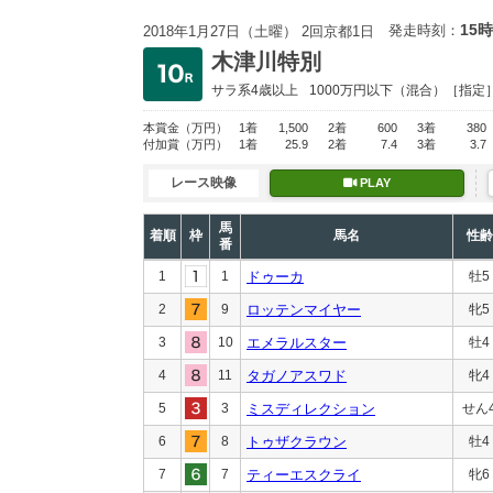
15時
発走時刻：
2018年1月27日（土曜） 2回京都1日
木津川特別
サラ系4歳以上
1000万円以下
（混合）［指定
本賞金
（万円）
1着
1,500
2着
600
3着
380
付加賞
（万円）
1着
25.9
2着
7.4
3着
3.7
レース映像
PLAY
馬
着順
枠
馬名
性齢
番
1
1
ドゥーカ
牡5
2
9
ロッテンマイヤー
牝5
3
10
エメラルスター
牡4
4
11
タガノアスワド
牝4
5
3
ミスディレクション
せん
6
8
トゥザクラウン
牡4
7
7
ティーエスクライ
牝6