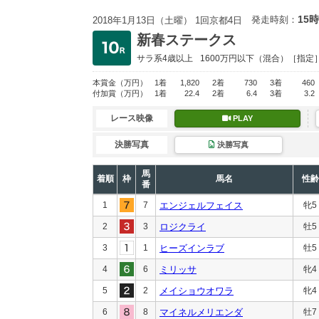
15時
発走時刻：
2018年1月13日（土曜） 1回京都4日
新春ステークス
サラ系4歳以上
1600万円以下
（混合）［指定
本賞金
（万円）
1着
1,820
2着
730
3着
460
付加賞
（万円）
1着
22.4
2着
6.4
3着
3.2
レース映像
PLAY
決勝写真
決勝写真
馬
着順
枠
馬名
性齢
番
1
7
エンジェルフェイス
牝5
2
3
ロジクライ
牡5
3
1
ヒーズインラブ
牡5
4
6
ミリッサ
牝4
5
2
メイショウオワラ
牝4
6
8
マイネルメリエンダ
牡7