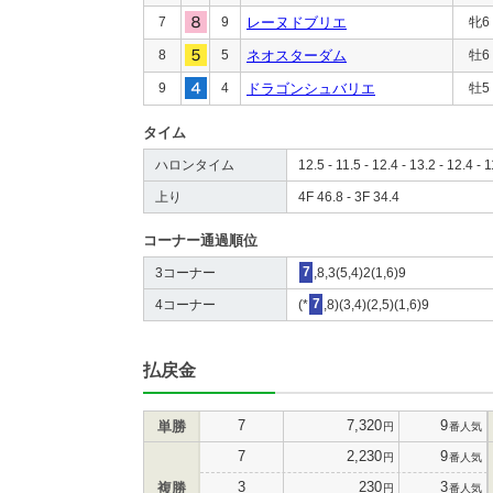
7
9
レーヌドブリエ
牝6
8
5
ネオスターダム
牡6
9
4
ドラゴンシュバリエ
牡5
タイム
ハロンタイム
12.5 - 11.5 - 12.4 - 13.2 - 12.4 - 1
上り
4F 46.8 - 3F 34.4
コーナー通過順位
3コーナー
7
,8,3(5,4)2(1,6)9
4コーナー
(*
7
,8)(3,4)(2,5)(1,6)9
払戻金
7
7,320
9
単勝
円
番人気
7
2,230
9
円
番人気
3
230
3
複勝
円
番人気