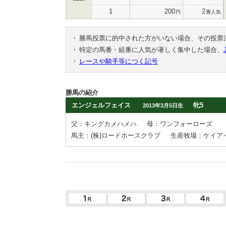
1
200
2
円
番人気
・
勝馬投票に的中された方がいない場合、その投票
・
特定の馬番・組番に人気が著しく集中した場合、
・
レースや騎手等につく記号
勝馬の紹介
エンジェルフェイス
牝5
2013年3月5日生
父：キングカメハメハ
母：ワンフォーローズ
馬主：(株)ロードホースクラブ
生産牧場：ケイア