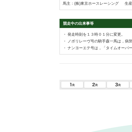
馬主：(株)東京ホースレーシング
生
競走中の出来事等
・
発走時刻を１３時０１分に変更。
・
ノボリレーヴ号の騎手森一馬は，病
・
ナンヨーエテ号は，「タイムオーバ