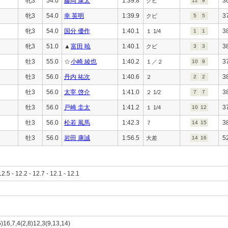
牝3
54.0
藤岡 康太
1:39.8
3
クビ
12
9
牝3
54.0
幸 英明
1:39.9
3
クビ
5
5
牝3
54.0
国分 優作
1:40.1
3
１ 1/4
1
1
牝3
51.0
▲
富田 暁
1:40.1
3
クビ
3
3
牡3
55.0
☆
小崎 綾也
1:40.2
3
１／２
10
9
牡3
56.0
丹内 祐次
1:40.6
3
２
2
2
牡3
56.0
太宰 啓介
1:41.0
3
２ 1/2
7
7
牡3
56.0
戸崎 圭太
1:41.2
3
１ 1/4
10
12
牡3
56.0
松若 風馬
1:42.3
3
７
14
15
牡3
56.0
岩田 康誠
1:56.5
5
大差
14
16
12.5 - 12.2 - 12.7 - 12.1 - 12.1
5)16,7,4(2,8)12,3(9,13,14)