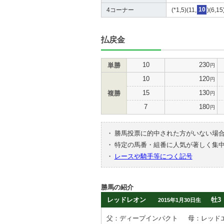
4コーナー
(*1,5)(11,
10
)(6,15
払戻金
10
230
単勝
円
10
120
円
15
130
複勝
円
7
180
円
・
勝馬投票に的中された方がいない場
・
特定の馬番・組番に人気が著しく集
・
レースや騎手等につく記号
勝馬の紹介
レッドレオン
牡3
2015年1月30日生
父：ディープインパクト
母：レッド