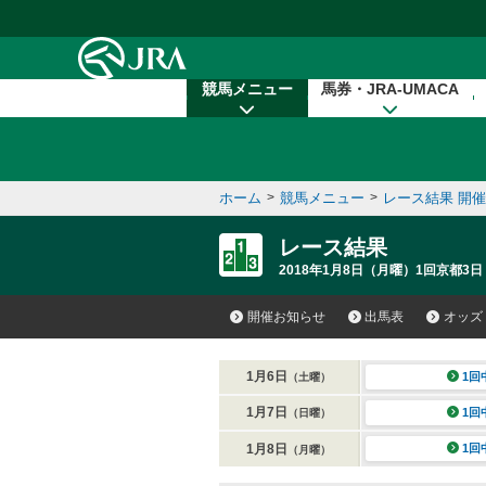
本文へ移動する
競馬メニュー
馬券・JRA-UMACA
ホーム
>
競馬メニュー
>
レース結果 開
レース結果
2018年1月8日（月曜）1回京都3日
開催お知らせ
出馬表
オッズ
1月6日
1回
（土曜）
1月7日
1回
（日曜）
1月8日
1回
（月曜）