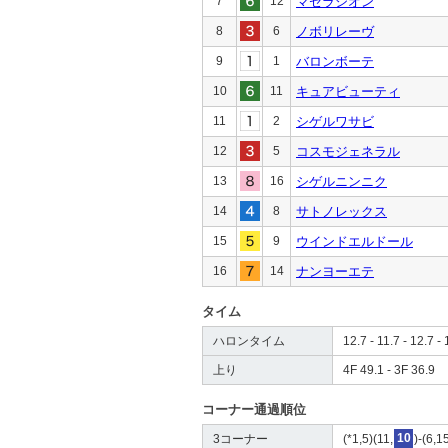
7
12
マセラシオン
8
6
ノボリレーヴ
9
1
バロンボーテ
10
11
キュアビューティ
11
2
シゲルワサビ
12
5
コスモジェネラル
13
16
シゲルニンニク
14
8
サトノレックス
15
9
ウインドエルドール
16
14
ナンヨーエテ
タイム
ハロンタイム
12.7 - 11.7 - 12.7 - 
上り
4F 49.1 - 3F 36.9
コーナー通過順位
3コーナー
(*1,5)(11,
10
)-(6,1