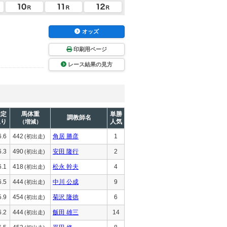
オッズ
印刷用ページ
レース結果の見方
推定
馬体重
単勝
調教師名
上り
人気
（増減）
6.6
442
角居 勝彦
1
(初出走)
6.3
490
安田 隆行
2
(初出走)
6.1
418
松永 幹夫
4
(初出走)
6.5
444
中川 公成
9
(初出走)
5.9
454
菊沢 隆徳
6
(初出走)
6.2
444
飯田 雄三
14
(初出走)