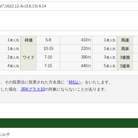
)(7,16)(2,12,4)-(3,8,13)-9,14
1
5-8
410
1
枠連
馬連
番人気
円
番人気
1
10-15
220
1
馬単
番人気
円
番人気
2
7-10
390
3
ワイド
3連複
番人気
円
番人気
4
7-15
440
5
3連単
番人気
円
番人気
合、その投票法に投票された方全員に「
特払い
」をいたします。
中した場合、
JRAプラス10
の対象にならないことがあります。
エルザ