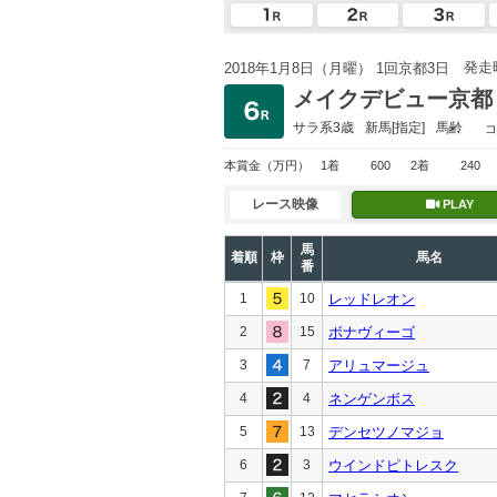
発走
2018年1月8日（月曜） 1回京都3日
メイクデビュー京都
サラ系3歳
新馬
[指定]
馬齢
コ
本賞金
（万円）
1着
600
2着
240
レース映像
PLAY
馬
着順
枠
馬名
番
1
10
レッドレオン
2
15
ボナヴィーゴ
3
7
アリュマージュ
4
4
ネンゲンボス
5
13
デンセツノマジョ
6
3
ウインドピトレスク