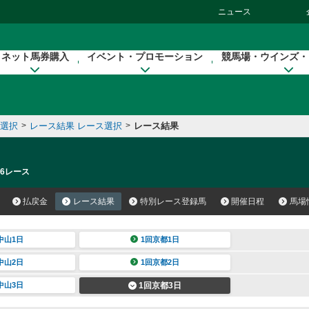
ニュース
ネット馬券購入
イベント・プロモーション
競馬場・ウインズ・
催選択
>
レース結果 レース選択
>
レース結果
 6レース
払戻金
レース結果
特別レース登録馬
開催日程
馬場
中山1日
1回京都1日
中山2日
1回京都2日
中山3日
1回京都3日