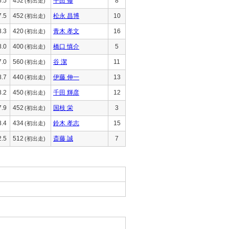
6.5
452
平田 修
8
(初出走)
7.5
452
松永 昌博
10
(初出走)
8.3
420
青木 孝文
16
(初出走)
8.0
400
橋口 慎介
5
(初出走)
7.0
560
谷 潔
11
(初出走)
8.7
440
伊藤 伸一
13
(初出走)
8.2
450
千田 輝彦
12
(初出走)
7.9
452
国枝 栄
3
(初出走)
8.4
434
鈴木 孝志
15
(初出走)
2.5
512
斎藤 誠
7
(初出走)