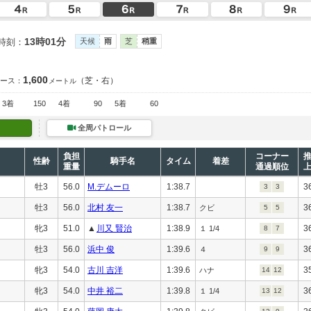
13時01分
時刻：
天候
雨
芝
稍重
1,600
（芝・右）
ース：
メートル
3着
150
4着
90
5着
60
全周パトロール
負担
コーナー
性齢
騎手名
タイム
着差
重量
通過順位
牡3
56.0
M.デムーロ
1:38.7
3
3
3
牡3
56.0
北村 友一
1:38.7
3
クビ
5
5
牝3
51.0
▲
川又 賢治
1:38.9
3
１ 1/4
8
7
牡3
56.0
浜中 俊
1:39.6
3
４
9
9
牝3
54.0
古川 吉洋
1:39.6
3
ハナ
14
12
牝3
54.0
中井 裕二
1:39.8
3
１ 1/4
13
12